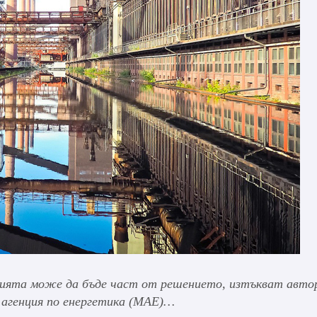
рията може да бъде част от решението, изтъкват авто
 агенция по енергетика (МАЕ)…