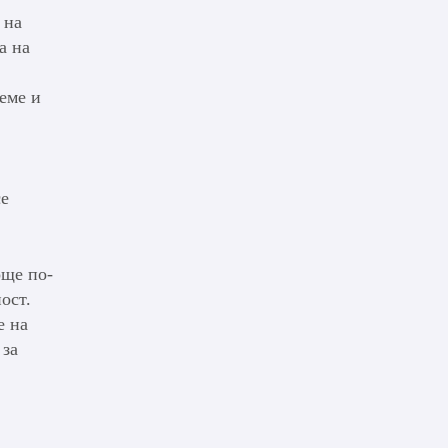
 на
а на
еме и
се
още по-
ост.
е на
 за