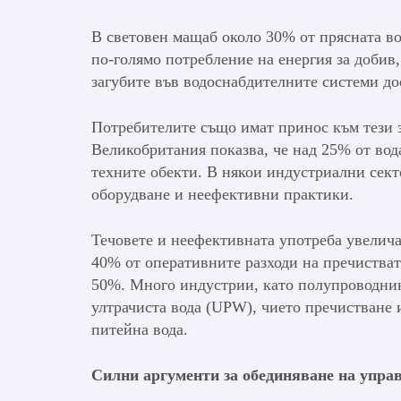
В световен мащаб около 30% от прясната во
по-голямо потребление на енергия за добив
загубите във водоснабдителните системи до
Потребителите също имат принос към тези 
Великобритания показва, че над 25% от вода
техните обекти. В някои индустриални секто
оборудване и неефективни практики.
Течовете и неефективната употреба увеличав
40% от оперативните разходи на пречиства
50%. Много индустрии, като полупроводник
ултрачиста вода (UPW), чието пречистване и
питейна вода.
Силни аргументи за обединяване на управ