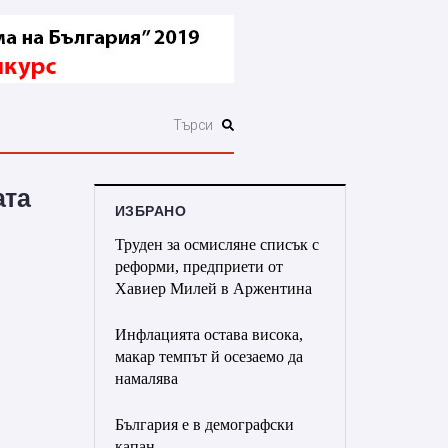
ата
ИЗБРАНО
Труден за осмисляне списък с
реформи, предприети от
Хавиер Милей в Аржентина
Инфлацията остава висока,
макар темпът й осезаемо да
намалява
България е в демографски
капан