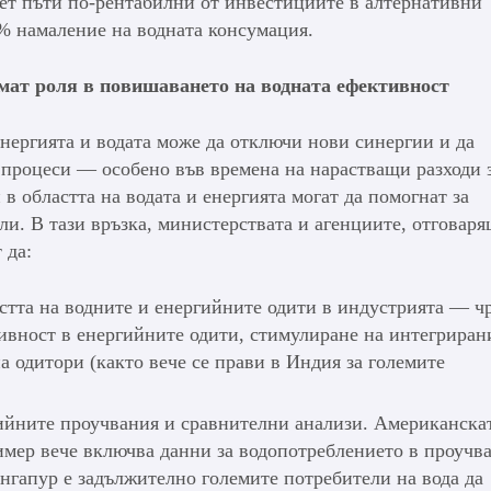
сет пъти по-рентабилни от инвестициите в алтернативни
0% намаление на водната консумация.
имат роля в повишаването на водната ефективност
нергията и водата може да отключи нови синергии и да
 процеси — особено във времена на нарастващи разходи 
в областта на водата и енергията могат да помогнат за
ли. В тази връзка, министерствата и агенциите, отговаря
 да:
тта на водните и енергийните одити в индустрията — ч
ивност в енергийните одити, стимулиране на интегриран
 одитори (както вече се прави в Индия за големите
ийните проучвания и сравнителни анализи. Американска
мер вече включва данни за водопотреблението в проучв
ингапур е задължително големите потребители на вода да