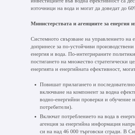
инвестициите във водна ефективност са де
източници на вода и могат да доведат до 6
Министерствата и агенциите за енергия 
Системното свързване на управлението на е
допринесе за по-устойчиви производствени
енергия и вода. По-интегрираните политики 
постигането на множество стратегически це
енергията и енергийната ефективност, могат
Повишат прилагането и последователнос
включване на компонент за водна ефект
водно-енергийни проверки и обучение на
потребители).
Включат потреблението на вода в енерг
агенция за енергийна информация напри
си на над 46 000 търговски сгради. В С