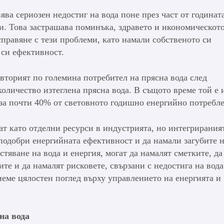
ва сериозен недостиг на вода поне през част от годината
и. Това застрашава поминъка, здравето и икономическот
справяне с тези проблеми, като намали собственото си
 си ефективност.
вторият по големина потребител на прясна вода след
оличество изтеглена прясна вода. В същото време той е 
 за почти 40% от световното годишно енергийно потребл
ат като отделни ресурси в индустрията, но интегрирания
 подобри енергийната ефективност и да намали загубите н
стяване на вода и енергия, могат да намалят сметките, да
ите и да намалят рисковете, свързани с недостига на вода
иеме цялостен поглед върху управлението на енергията и
на вода