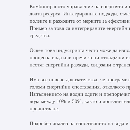
Комбинираното управление на енергията и в
двата ресурса. Интегрираните подходи, съч
ползите и разходите от мерките за ефективн
Пример за това са интегрираните енергийни
средства.
Освен това индустрията често може да изпо
процесна вода или пречистени отпадъчни во
пестят енергийни разходи, свързани с тран
Има все повече доказателства, че програмит
големи енергийни спестявания, отколкото п
Изпълнението на водни одити и препоръчит
вода между 10% и 50%, както и допълнителн
пречистване.
Подробен анализ на използването на вода и