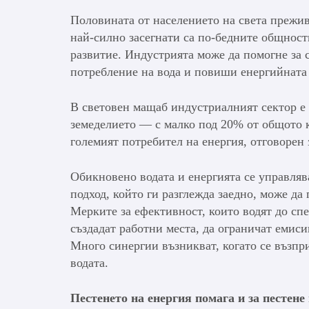
Половината от населението на света преживя
най-силно засегнати са по-бедните общност
развитие. Индустрията може да помогне за 
потребление на вода и повиши енергийната
В световен мащаб индустриалният сектор е 
земеделието — с малко под 20% от общото к
големият потребител на енергия, отговорен
Обикновено водата и енергията се управляв
подход, който ги разглежда заедно, може да
Мерките за ефективност, които водят до спе
създадат работни места, да ограничат емиси
Много синергии възникват, когато се възпр
водата.
Пестенето на енергия помага и за пестене 