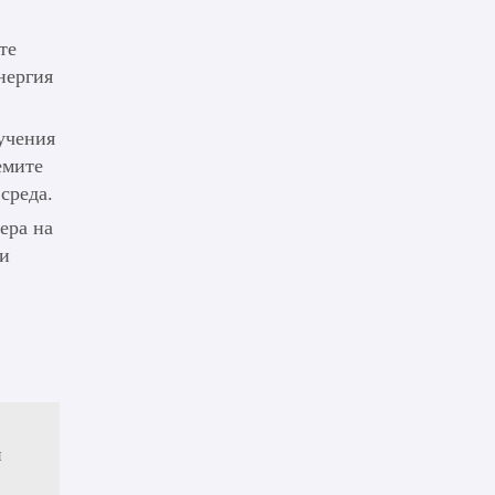
те
нергия
учения
емите
среда.
ера на
 и
и