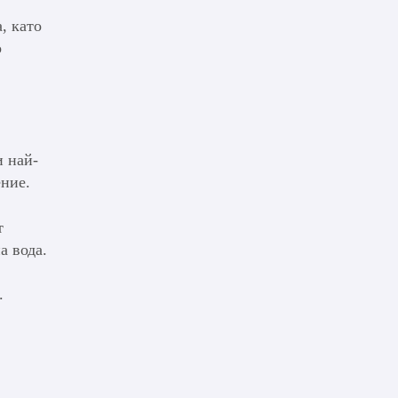
, като
о
и най-
ение.
т
а вода.
.