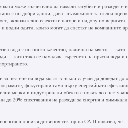
одата може значително да намали загубите и разходите и
етани с по-добри данни, дават възможност за пълна оценк
ост, включително ефектите нагоре и надолу по веригата.
 и водни одити, които могат да спестят на компаниите вр
лзва вода с по-ниско качество, налична на място — като
ди — като така се намалява търсенето на прясна вода и 
спортирането.
е за пестене на вода могат в някои случаи да доведат до 
рограмите, фокусирани само върху енергийната ефективн
елни мерки в индустриални обекти е показало спестяван
и до 20% спестявания на разходи за енергия и химикали
 енергия в производствения сектор на САЩ показва, че