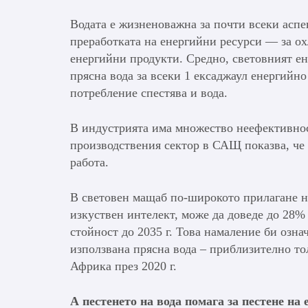
Водата е жизненоважна за почти всеки аспе
преработката на енергийни ресурси — за ох
енергийни продукти. Средно, световният ен
прясна вода за всеки 1 ексаджаул енергийн
потребление спестява и вода.
В индустрията има множество неефективнос
производствения сектор в САЩ показва, че 
работа.
В световен мащаб по-широкото прилагане н
изкуствен интелект, може да доведе до 28%
стойност до 2035 г. Това намаление би озн
използвана прясна вода – приблизително то
Африка през 2020 г.
А пестенето на вода помага за пестене на 