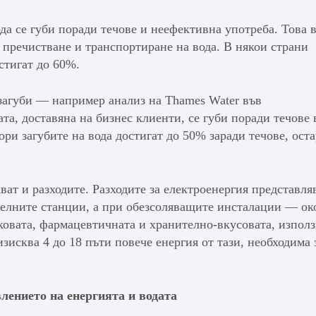
да се губи поради течове и неефективна употреба. Това 
, пречистване и транспортиране на вода. В някои страни
стигат до 60%.
загуби — например анализ на Thames Water във
та, доставяна на бизнес клиенти, се губи поради течове 
ри загубите на вода достигат до 50% заради течове, ост
ат и разходите. Разходите за електроенергия представля
телните станции, а при обезсоляващите инсталации — ок
овата, фармацевтичната и хранително-вкусовата, използ
зисква 4 до 18 пъти повече енергия от тази, необходима 
лението на енергията и водата