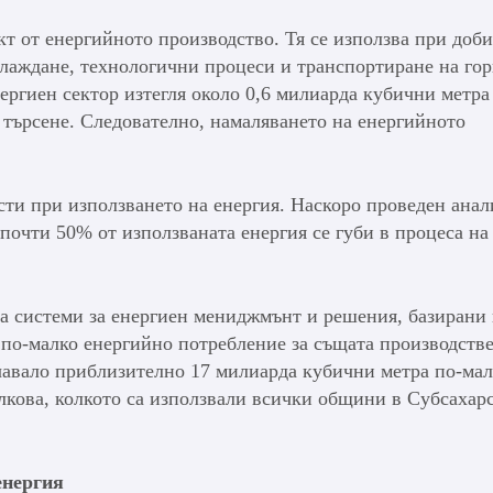
кт от енергийното производство. Тя се използва при доби
лаждане, технологични процеси и транспортиране на гор
ергиен сектор изтегля около 0,6 милиарда кубични метра
о търсене. Следователно, намаляването на енергийното
ти при използването на енергия. Наскоро проведен анал
почти 50% от използваната енергия се губи в процеса на
а системи за енергиен мениджмънт и решения, базирани 
 по-малко енергийно потребление за същата производств
ачавало приблизително 17 милиарда кубични метра по-ма
лкова, колкото са използвали всички общини в Субсахар
енергия