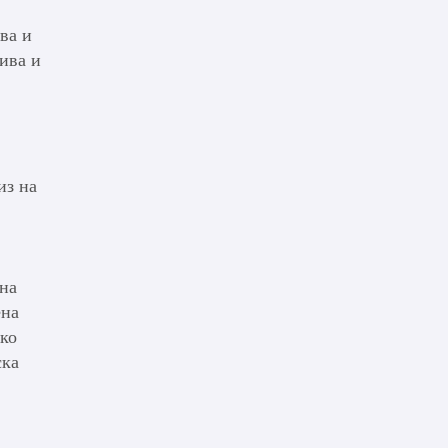
ва и
ива и
из на
на
ена
лко
ска