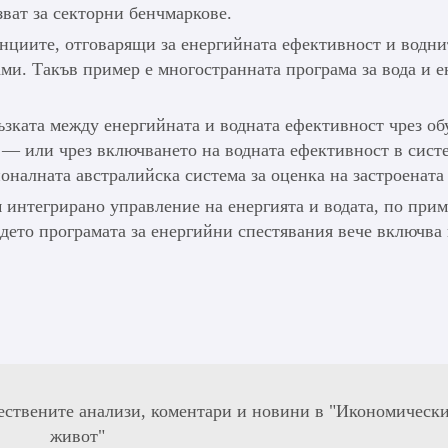
зват за секторни бенчмаркове.
нциите, отговарящи за енергийната ефективност и водни
ами. Такъв пример е многостранната програма за вода и е
зката между енергийната и водната ефективност чрез об
 — или чрез включването на водната ефективност в сист
оналната австралийска система за оценка на застроената 
 интегрирано управление на енергията и водата, по прим
където програмата за енергийни спестявания вече включва
ествените анализи, коментари и новини в "Икономическ
живот"