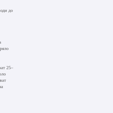
води до
в
аряло
ват 25–
оло
ват
за