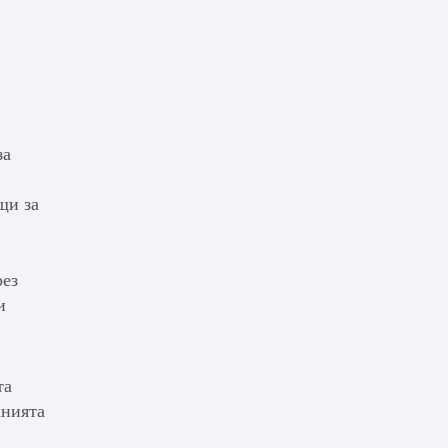
за
щи за
рез
и
та
анията