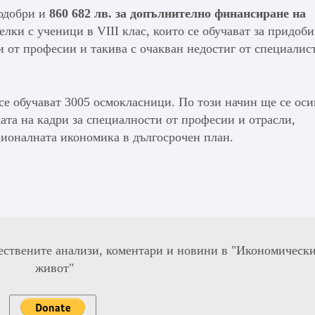
 одобри и
860 682 лв. за допълнително финансиране на
елки с ученици в VIII клас, които се обучават за придоб
 от професии и такива с очакван недостиг от специалис
се обучават 3005 осмокласници. По този начин ще се оси
ата на кадри за специалности от професии и отрасли,
ционалната икономика в дългосрочен план.
ествените анализи, коментари и новини в "Икономическ
живот"