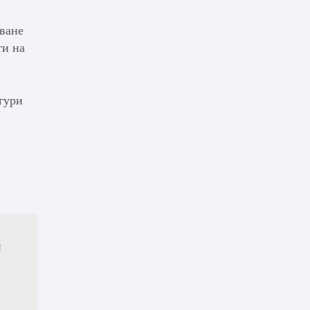
иване
ти на
гури
и