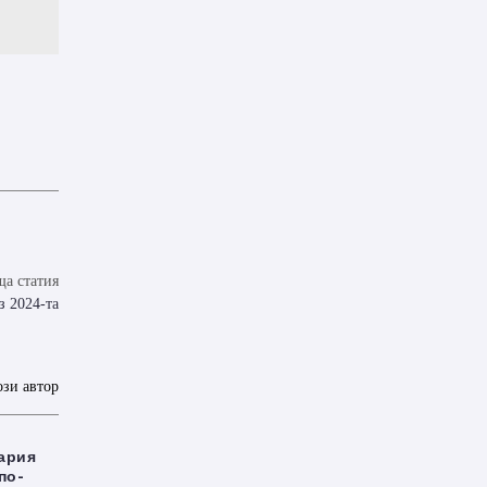
а статия
з 2024-та
ози автор
ария
по-