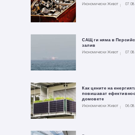
Икономически Живот
07.08
САЩ ги няма в Персий
залив
Икономически Живот
07.08
Как цените на енергият
повишават ефективнос
домовете
Икономически Живот
06.08