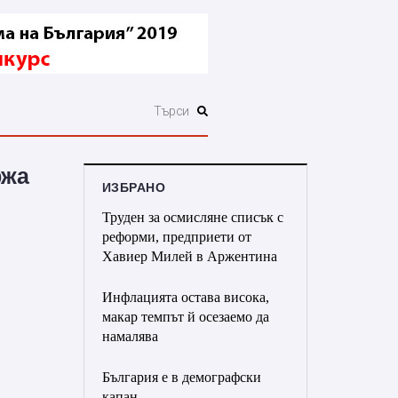
ржа
ИЗБРАНО
Труден за осмисляне списък с
реформи, предприети от
Хавиер Милей в Аржентина
Инфлацията остава висока,
макар темпът й осезаемо да
намалява
България е в демографски
капан