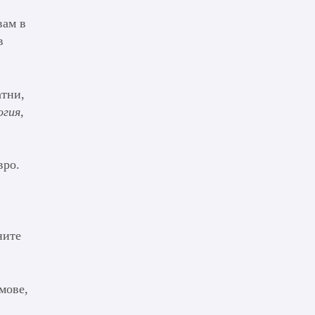
вам в
в
атни,
гия,
вро.
ните
мове,