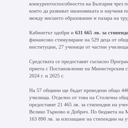
конкурентоспособността на България чрез 
които да развиват икономиката и научния по
между висшето образование и пазара на тру
Кабинетът одобри и
631 665 лв. за стипенд
финансово стимулиране на 529 деца от общ
институции, 27 ученици от частни училища
Средствата се предоставят съгласно Програма
приета с Постановление на Министерския съ
2024 г. и 2025 г.
На 57 общини ще бъдат преведени общо 446
училища. Отделно от това на Столична общ
предоставят 21 465 лв. за стипендии на уч
Велико Търново и Добрич. По бюджета на М
163 890 лв. за изплащане на стипендии на