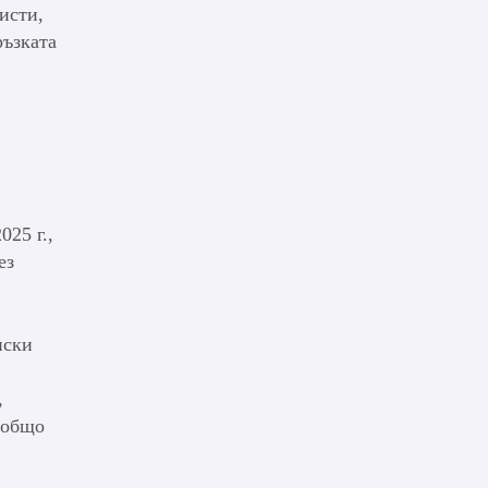
исти,
ръзката
025 г.,
ез
нски
,
 общо