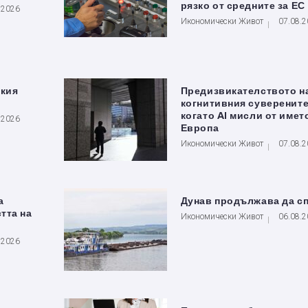
рязко от средните за ЕС
.2026
Икономически Живот
07.08.
ския
Предизвикателството н
когнитивния суверените
когато AI мисли от имет
.2026
Европа
Икономически Живот
07.08.
а
Дунав продължава да с
тта на
Икономически Живот
06.08.
.2026