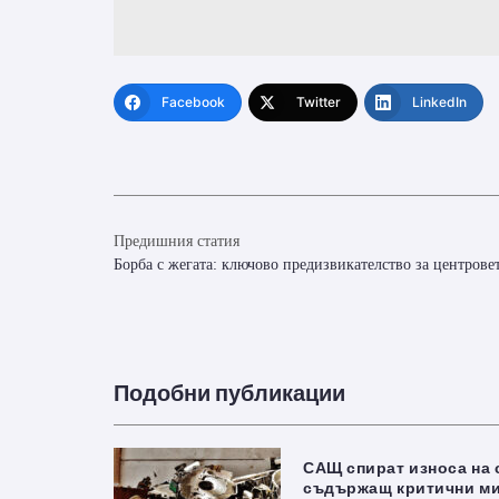
Facebook
Twitter
LinkedIn
Предишния статия
Борба с жегата: ключово предизвикателство за центрове
Подобни публикации
САЩ спират износа на 
съдържащ критични м