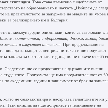
ават стипендии
. Това става възможно с одобрената от
терството на образованието и науката „Избирам да след
те на правителството за задържане на младите ни умове 
вки за реализирането им в България.
еати от международни олимпиади, които са завоювали зл
области:
математика, информатика, физика, химия, биоло
за земята и изкуствен интелект
. При продължаване на
те няма да заплащат семестриални такси и ще получават
на заплата за съответната година, но не повече от 665 е
ро. Средствата ще се предоставят на държавните висши
а студентите. Програмата ще има продължителност от 60
ля по академични години в зависимост от броя на записа
а, която не само мотивира и насърчава талантливите ни у
ина. Тази инициатива ще допринесе за повишаване на