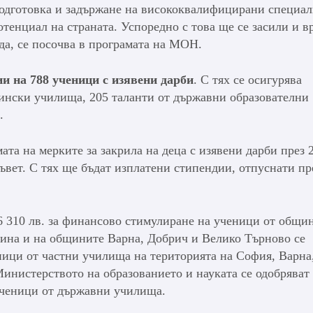
подготовка и задържане на висококвалифицирани специал
тенциал на страната. Успоредно с това ще се засили и в
да, се посочва в програмата на МОН.
ии на 788 ученици с изявени дарби
. С тях се осигурява
ински училища, 205 таланти от държавни образователни
.
та на мерките за закрила на деца с изявени дарби през 2
вет. С тях ще бъдат изплатени стипендии, отпуснати пр
 310 лв. за финансово стимулиране на ученици от общи
ина и на общините Варна, Добрич и Велико Търново се
еници от частни училища на територията на София, Варна
инистерството на образованието и науката се одобряват
 ученици от държавни училища.