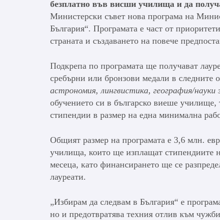
безплатно във висши училища и да получ
Министерски съвет нова програма на Минис
България“. Програмата е част от приоритети
страната и създаването на повече предпоста
Подкрепа по програмата ще получават лаур
сребърни или бронзови медали в следните 
астрономия, лингвистика, география/науки 
обучението си в българско виеше училище, 
стипендии в размер на една минимална работ
Общият размер на програмата е 3,6 млн. ев
училища, които ще изплащат стипендиите н
месеца, като финансирането ще се разпреде
лауреати.
„Избирам да следвам в България“ е програм
но и предотвратява техния отлив към чужб