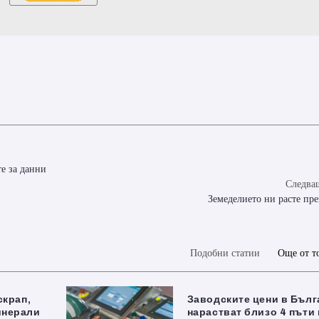
те за данни
Следващ
Земеделието ни расте пре
Подобни статии
Още от т
скрап,
Заводските цени в Бълг
инерали
нарастват близо 4 пъти 