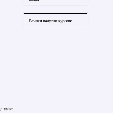
Всички валутни курсове
да
учат