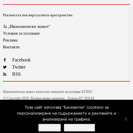
Реалността във виртуалното пространство.
За „Икономически живот“
Условия за ползване
Реклама
Контакти
Facebook
Twitter
RSS
Икономически живот използва снимките на агенция БГНЕС
© Copyright 2019. Всички права запазени. „Хирон-91“ ЕООД
Този сайт използва “Бисквитки” (cookies) за
персонализиране на съдържанието и рекламите и
Текстовете от рубриката „Гласове и мнения“ са авторски, на колумнистите на ИЖ.
анализиране на трафика.
Ние ценим високата им експертиза и аргументирани позиции, независимо, че не
Приемам
Научи повече
винаги споделяме част от тезите им.