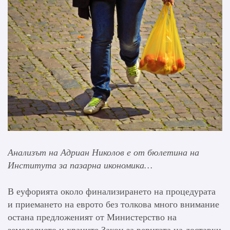
Анализът на Адриан Николов е от бюлетина на
Института за пазарна икономика…
В еуфорията около финализирането на процедурата
и приемането на еврото без толкова много внимание
остана предложеният от Министерство на
земеделието и храните Закон за веригата на доставки