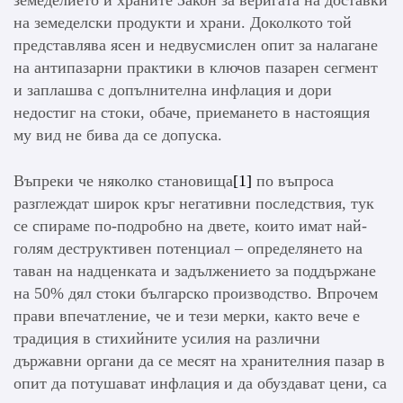
на земеделски продукти и храни. Доколкото той
представлява ясен и недвусмислен опит за налагане
на антипазарни практики в ключов пазарен сегмент
и заплашва с допълнителна инфлация и дори
недостиг на стоки, обаче, приемането в настоящия
му вид не бива да се допуска.
Въпреки че няколко становища
[1]
по въпроса
разглеждат широк кръг негативни последствия, тук
се спираме по-подробно на двете, които имат най-
голям деструктивен потенциал – определянето на
таван на надценката и задължението за поддържане
на 50% дял стоки българско производство. Впрочем
прави впечатление, че и тези мерки, както вече е
традиция в стихийните усилия на различни
държавни органи да се месят на хранителния пазар в
опит да потушават инфлация и да обуздават цени, са