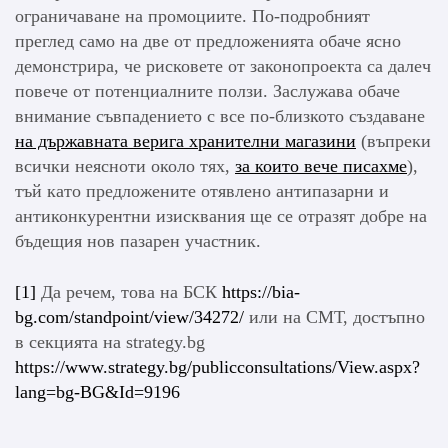
ограничаване на промоциите. По-подробният
преглед само на две от предложенията обаче ясно
демонстрира, че рисковете от законопроекта са далеч
повече от потенциалните ползи. Заслужава обаче
внимание съвпадението с все по-близкото създаване
на държавната верига хранителни магазини
(въпреки
всички неясноти около тях,
за които вече писахме
),
тъй като предложените отявлено антипазарни и
антиконкурентни изисквания ще се отразят добре на
бъдещия нов пазарен участник.
[1]
Да речем, това на БСК
https://bia-
bg.com/standpoint/view/34272/
или на СМТ, достъпно
в секцията на strategy.bg
https://www.strategy.bg/publicconsultations/View.aspx?
lang=bg-BG&Id=9196