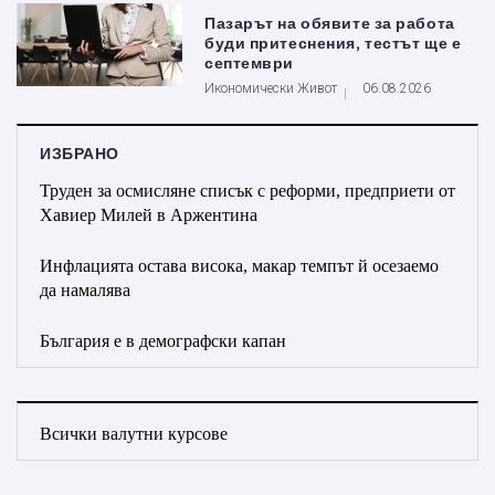
Пазарът на обявите за работа
буди притеснения, тестът ще е
септември
Икономически Живот
06.08.2026
ИЗБРАНО
Труден за осмисляне списък с реформи, предприети от
Хавиер Милей в Аржентина
Инфлацията остава висока, макар темпът й осезаемо
да намалява
България е в демографски капан
Всички валутни курсове