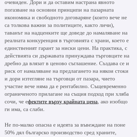
очевиден. Дори и да оставим настрана явното
погазване на основни принципи на пазарната
икономика и свободното договаряне (които вече не
са толкова важни за политиците, както личи),
таванът на надценките ще доведе до намаляване на
реалната конкуренция в търговията с храни, което е
единственият гарант за ниски цени. На практика, с
действията си държавата принуждава търговците на
дребно да влязат в ценово съглашение. Създава се и
риск от намаляване на предлагането на някои стоки
и дори изтегляне на търговци от пазара, чието
участие вече няма да е рентабилно. Същевременно
ограниченото прилагане на същия подход при хляба
сочи, че е
фектите върху крайната цена
, ако изобщо
ги има, са слаби.
Не по-малко опасна е идеята за въвеждане на поне
50% дял българско производство сред храните,