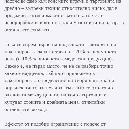
насочени само към големите играчи в търговията на
дребно – въпреки техния относително нисък дял в
продажбите към домакинствата и като че ли
игнорирайки всички останали участници на пазара в
останалите сегменти.
Нека се спрем първо на надценката – авторите на
законопроекта залагат таван от 20% от покупната
цена (и 10% за вносната земеделска продукция).
Важно е, на първо място, че не се разбира точно
какво е надценка, тъй като приложено в
законопроекта определение по-скоро прилича на
определението за печалба, тъй като се отнася до
разликата между цената, на която търговците
купуват стоките и крайната цена, отчитайки
останалите разходи.
Ефектът от подобно ограничение е повече от