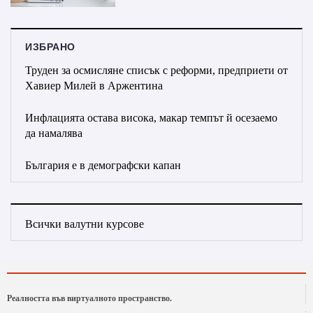
ИЗБРАНО
Труден за осмисляне списък с реформи, предприети от
Хавиер Милей в Аржентина
Инфлацията остава висока, макар темпът й осезаемо
да намалява
България е в демографски капан
Всички валутни курсове
Реалността във виртуалното пространство.