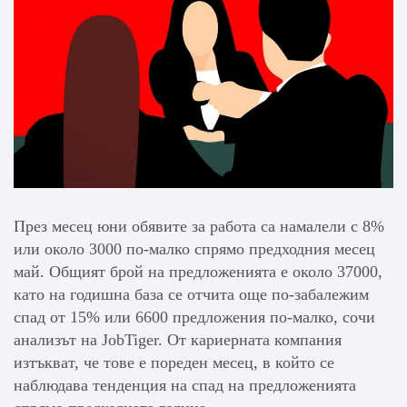
През месец юни обявите за работа са намалели с 8%
или около 3000 по-малко спрямо предходния месец
май. Общият брой на предложенията е около 37000,
като на годишна база се отчита още по-забалежим
спад от 15% или 6600 предложения по-малко, сочи
анализът на JobTiger. От кариерната компания
изтъкват, че тове е пореден месец, в който се
наблюдава тенденция на спад на предложенията