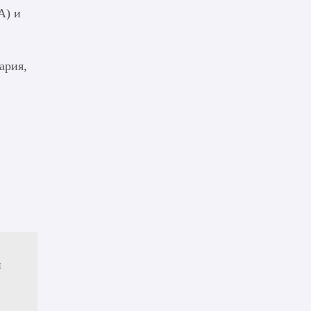
A) и
ария,
и