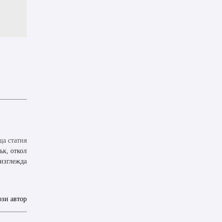
а статия
ък, откол
 изглежда
ози автор