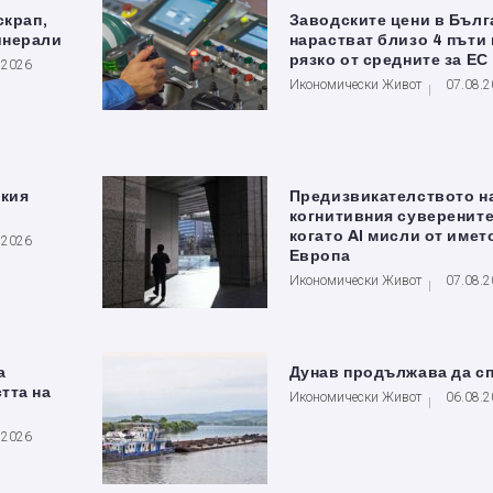
скрап,
Заводските цени в Бълг
инерали
нарастват близо 4 пъти 
рязко от средните за ЕС
.2026
Икономически Живот
07.08.
ския
Предизвикателството н
когнитивния суверените
когато AI мисли от имет
.2026
Европа
Икономически Живот
07.08.
а
Дунав продължава да с
тта на
Икономически Живот
06.08.
.2026