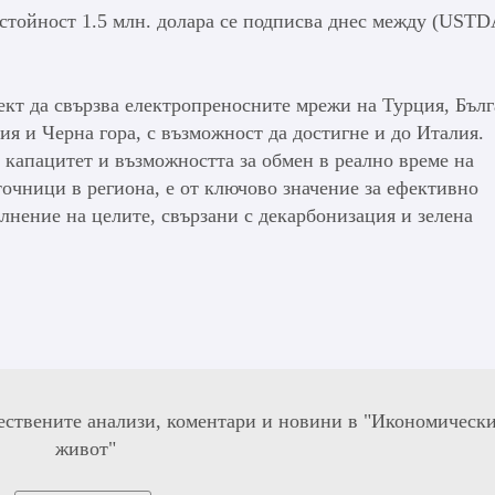
стойност 1.5 млн. долара се подписва днес между (USTD
т да свързва електропреносните мрежи на Турция, Бълг
я и Черна гора, с възможност да достигне и до Италия.
капацитет и възможността за обмен в реално време на
точници в региона, е от ключово значение за ефективно
лнение на целите, свързани с декарбонизация и зелена
ествените анализи, коментари и новини в "Икономическ
живот"