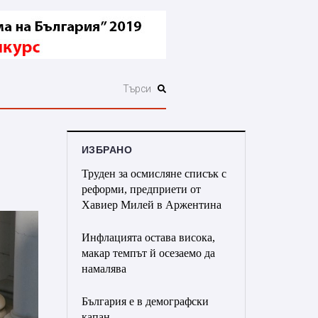
ИЗБРАНО
Труден за осмисляне списък с
реформи, предприети от
Хавиер Милей в Аржентина
Инфлацията остава висока,
макар темпът й осезаемо да
намалява
България е в демографски
капан