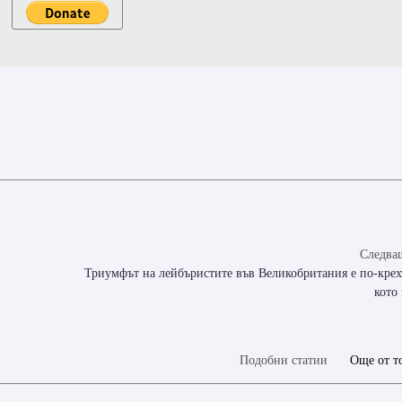
Следващ
Триумфът на лейбъристите във Великобритания е по-крех
кото
Подобни статии
Още от т