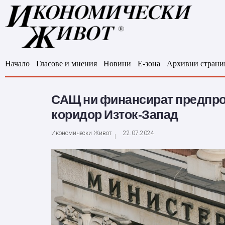
Начало
Гласове и мнения
Новини
Е-зона
Архивни страни
САЩ ни финансират предпрое
коридор Изток-Запад
Икономически Живот
22.07.2024