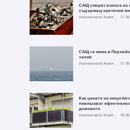
САЩ спират износа на 
съдържащ критични м
Икономически Живот
07.08
САЩ ги няма в Персий
залив
Икономически Живот
07.08
Как цените на енергият
повишават ефективнос
домовете
Икономически Живот
06.08