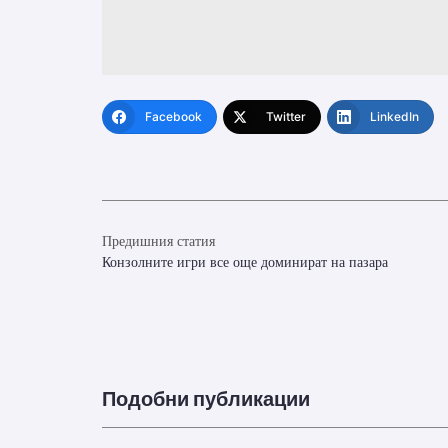
Facebook
Twitter
LinkedIn
Предишния статия
Конзолните игри все още доминират на пазара
Подобни публикации