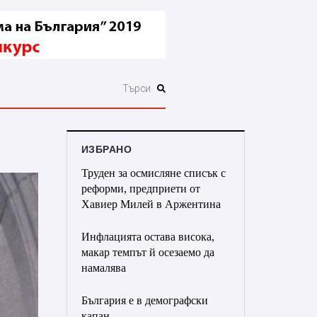
ИЗБРАНО
Труден за осмисляне списък с
реформи, предприети от
Хавиер Милей в Аржентина
Инфлацията остава висока,
макар темпът й осезаемо да
намалява
България е в демографски
капан