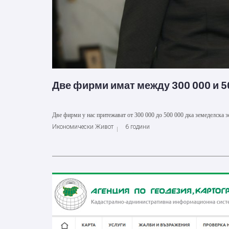
Две фирми имат между 300 000 и 5
Две фирми у нас притежават от 300 000 до 500 000 дка земеделска зем
Икономически Живот
6 години