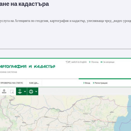
ане на кадастъра
слуга на Агенцията по геодезия, картография и кадастър, улесняваща чред „видео уроц