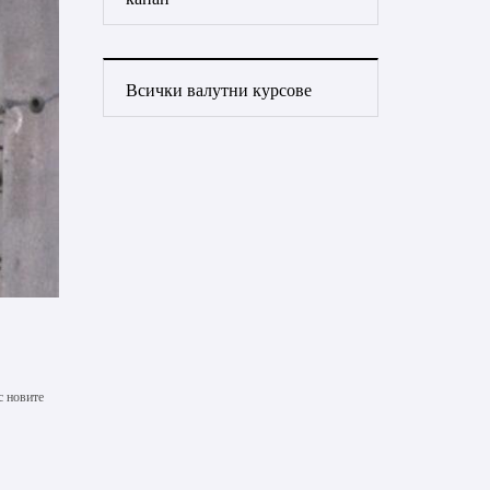
Всички валутни курсове
с новите