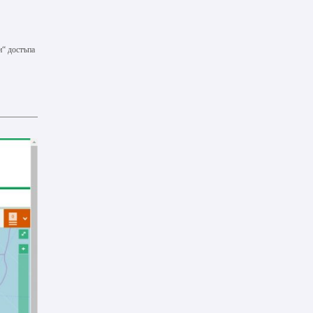
и“ достъпа