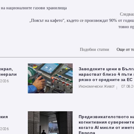
не на националните газови хранилища
Следващ
„Поясът на кафето“, където се произвеждат 90% от годи
товно п
Подобни статии
Още от т
скрап,
Заводските цени в Бълг
инерали
нарастват близо 4 пъти 
рязко от средните за ЕС
.2026
Икономически Живот
07.08.
ския
Предизвикателството н
когнитивния суверените
когато AI мисли от имет
.2026
Европа