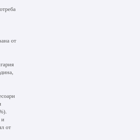
потреба
вана от
нгария
одина,
есоари
и
%).
 и
ял от