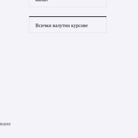
Всички валутни курсове
чване