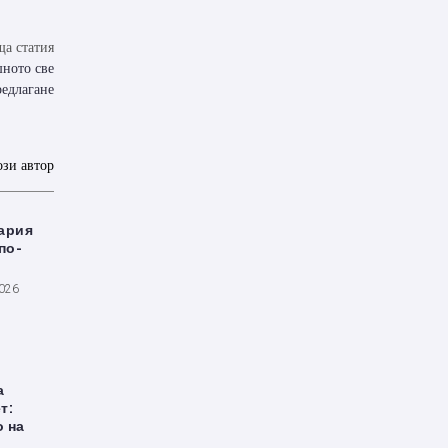
а статия
шното све
редлагане
ози автор
ария
по-
2026
а
т:
о на