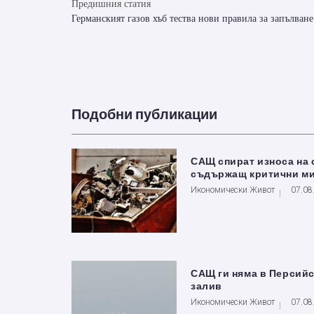
Предишния статия
Германският газов хъб тества нови правила за запълва
Подобни публикации
САЩ спират износа на 
съдържащ критични м
Икономически Живот
07.08
САЩ ги няма в Персий
залив
Икономически Живот
07.08