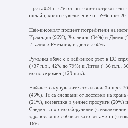
През 2024 г. 77% от интернет потребителит
онлайн, което е увеличение от 59% през 201
Най-високият процент потребители на интерн
Ирландия (96%), Холандия (94%) и Дания (9
Италия и Румъния, и двете с 60%.
Румъния обаче е с най-висок ръст в ЕС спря
(+37 п.п., 42% до 79%) и Литва (+36 п.п., 
но по скромен (+29 п.п.).
Най-често купуваните стоки онлайн през 20
(45%). Те са следвани от доставки на храна
(21%), козметика и уелнес продукти (20%) 
Следват спортно оборудване (с изключение 
здравословни добавки като витамини (с изк
16%.