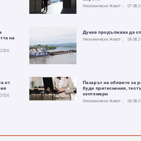
Икономически Живот
07.08.
а
Дунав продължава да с
тта на
Икономически Живот
06.08.
.2026
та от
Пазарът на обявите за 
ния
буди притеснения, тестъ
септември
.2026
Икономически Живот
06.08.