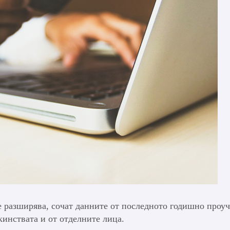
е разширява, сочат данните от последното годишно проу
кинствата и от отделните лица.