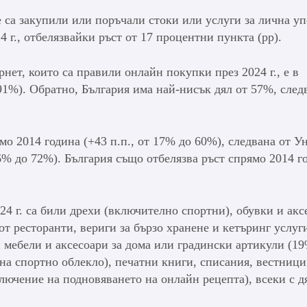
е са закупили или поръчали стоки или услуги за лична у
4 г., отбелязвайки ръст от 17 процентни пункта (pp).
ет, които са правили онлайн покупки през 2024 г., е в
1%). Обратно, България има най-нисък дял от 57%, след
мо 2014 година (+43 п.п., от 17% до 60%), следвана от У
36% до 72%). България също отбелязва ръст спрямо 2014 г
24 г. са били дрехи (включително спортни), обувки и акс
 от ресторанти, вериги за бързо хранене и кетъринг услуг
и мебели и аксесоари за дома или градински артикули (19
на спортно облекло), печатни книги, списания, вестници
лючение на подновяването на онлайн рецепта), всеки с д