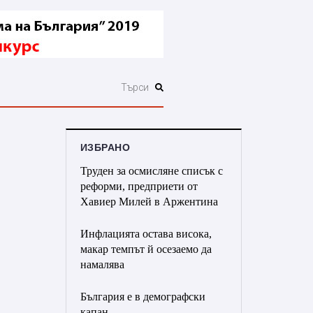
ИЗБРАНО
Труден за осмисляне списък с
реформи, предприети от
Хавиер Милей в Аржентина
Инфлацията остава висока,
макар темпът й осезаемо да
намалява
България е в демографски
капан