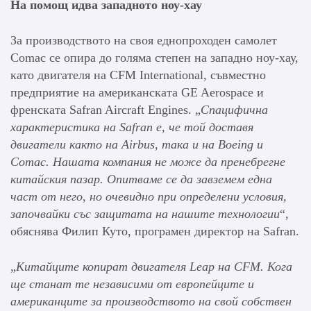
На помощ идва западното ноу-хау
За производството на своя еднопроходен самолет
Comac се опира до голяма степен на западно ноу-хау,
като двигателя на CFM International, съвместно
предприятие на американската GE Aerospace и
френската Safran Aircraft Engines. „
Спацифична
характеристика на Safran е, че той доставя
двигатели както на Airbus, така и на Boeing и
Comac.
Нашата компания не може да пренебрегне
китайския пазар.
Опитваме се да завземем една
част от него, но очевидно при определени условия,
започвайки със защитата на нашите технологии
“,
обяснява Филип Куто, програмен директор на Safran.
„
Китайците копират двигателя Leap на CFM.
Кога
ще станат те независими от европейците и
американците за производството на свой собствен