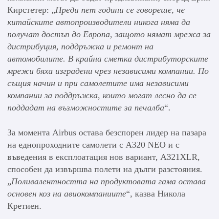
Кирстетер: „
Преди пет години се говореше, че
китайските автопроизводители никога няма да
получат достъп до Европа, защото нямат мрежа за
дистрибуция, поддръжка и ремонт на
автомобилите.
В крайна сметка дистрибуторските
мрежи бяха изградени чрез независими компании.
По
същия начин и при самолетите има независими
компании за поддръжка, които могат лесно да се
поддадат на възможностите за печалба
“.
За момента Airbus остава безспорен лидер на пазара
на еднопроходните самолети с A320 NEO и с
въведения в експлоатация нов вариант, A321XLR,
способен да извършва полети на дълги разстояния.
„
Поливалентността на продуктовата гама остава
основен коз на авиокомпаниите
“, казва Никола
Кретиен.