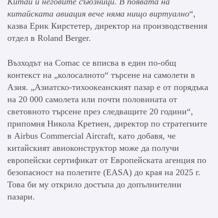
Китай и неговите съюзници.
В п
оявата на
китайската авиация вече няма нищо виртуално
“,
казва Ерик Кирстетер, директор на производствения
отдел в Roland Berger.
Възходът на Comac се вписва в един по-общ
контекст на „колосалното“ търсене на самолети в
Азия. „Азиатско-тихоокеанският пазар е от порядъка
на 20 000 самолета или почти половината от
световното търсене през следващите 20 години“,
припомня Никола Кретиен, директор по стратегиите
в Airbus Commercial Aircraft, като добавя, че
китайският авиоконструктор може да получи
европейски сертификат от Европейската агенция по
безопасност на полетите (EASA) до края на 2025 г.
Това би му открило достъпа до допълнителни
пазари.