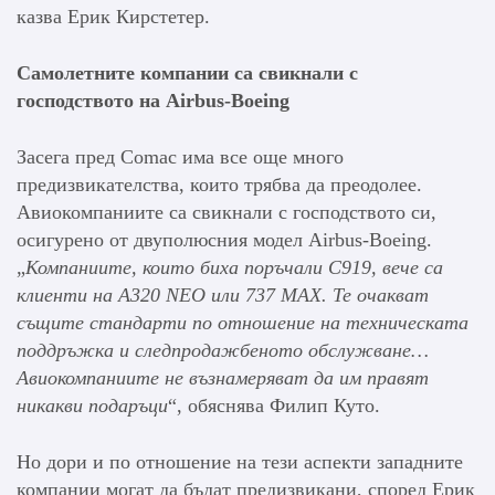
казва Ерик Кирстетер.
Самолетните компании са свикнали с
господството на Airbus-Boeing
Засега пред Comac има все още много
предизвикателства, които трябва да преодолее.
Авиокомпаниите са свикнали с господството си,
осигурено от двуполюсния модел Airbus-Boeing.
„
Компаниите, които биха поръчали C919, вече са
клиенти на A320 NEO или 737 MAX.
Те очакват
същите стандарти по отношение на техническата
поддръжка и следпродажбеното обслужване…
Авиокомпаниите не възнамеряват да им правят
никакви подаръци
“, обяснява Филип Куто.
Но дори и по отношение на тези аспекти западните
компании могат да бъдат предизвикани, според Ерик