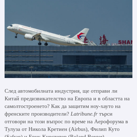
След автомобилната индустрия, ще отправи ли
Китай предизвикателство на Европа и в областта на
самолтостроенето? Как да защитим ноу-хауто на
френските производители?
Latribune.fr
търси
отговори на този въпрос по време на Аерофорума в
Тулуза от Никола Кретиен (Airbus), Филип Куто
(Safran) и Ерик Кирстетер (Roland Berger).