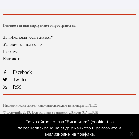
Реалността във виртуалното пространство.
За „Икономически живот“
Условия за ползване
Реклама
Контакти
Facebook
Twitter
RSS
Икономически живот използва снимките на агенция БГНЕС
© Copyright 2019. Всички права запазени. „Хирон-91“ ЕООД
Този сайт използва “Бисквитки” (cookies) за
персонализиране на съдържанието и рекламите и
Текстовете от рубриката „Гласове и мнения“ са авторски, на колумнистите на ИЖ.
анализиране на трафика.