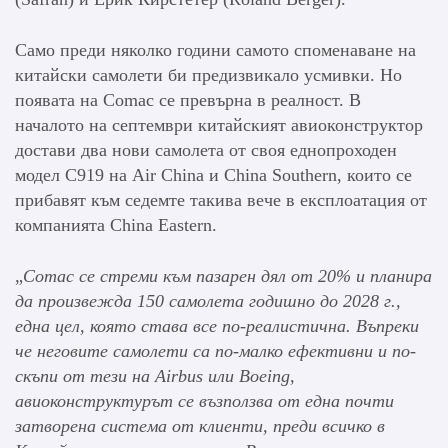
Само преди няколко години самото споменаване на
китайски самолети би предизвикало усмивки. Но
появата на Comac се превърна в реалност. В
началото на септември китайският авиоконструктор
достави два нови самолета от своя еднопроходен
модел C919 на Air China и China Southern, които се
прибавят към седемте такива вече в експлоатация от
компанията China Eastern.
„
Comac се стреми към пазарен дял от 20% и планира
да произвежда 150 самолета годишно до 2028 г.,
една цел, която става все по-реалистична.
Въпреки
че неговите самолети са по-малко ефективни и по-
скъпи от тези на Airbus или Boeing,
авиоконструктурът се възползва от една почти
затворена система от клиенти, преди всичко в