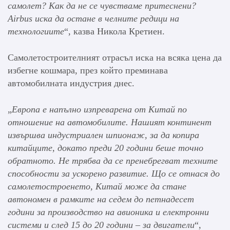
самолет? Как да не се чувстваме притеснени?
Airbus иска да остане в челните редици на
технологиите
“, казва Никола Кретиен.
Самолетостроителният отрасъл иска на всяка цена да
избегне кошмара, през който преминава
автомобилната индустрия днес.
„
Европа е напълно изпреварена от Китай по
отношение на автомобилите.
Нашият континент
извършва индустриален шпионаж, за да копира
китайците, докато преди 20 години беше точно
обратното.
Не трябва да се пренебрегват техните
способности за ускорено развитие. Що се отнася до
самолетостроенето, Китай може да стане
автономен в рамките на седем до петнадесет
години за производство на авионика и електронни
системи и след 15 до 20 години – за двигатели
“,