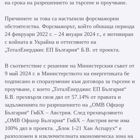
на срока на разрешението за търсене и проучване.
Причините за това са настъпили форсмажорни
обстоятелства. Форсмажорът, който обхваща периода
24 февруари 2022 г. – 24 януари 2024 г., е мотивиран
с войната в Украйна и оттеглянето на
„ТоталЕнерджис ЕП България“ Б.В. от проекта.
В съответствие с решение на Министерския съвет от
9 май 2024 г. в Министерството на енергетиката бе
подписано и споразумение към договора за търсене и
проучване, с което „ТоталЕнерджис ЕП България“
Б.В. прехвърля своя дял от 57.14% от правата и
задълженията по разрешението на „ОМВ Офшор
България“ ГмБХ – Австрия. След прехвърлянето
„ОМВ Офшор България“ ГмБХ – Австрия вече има
100% дял в проекта. „Блок 1-21 Хан Аспарух“ е
разположен в изключителната икономическа зона на