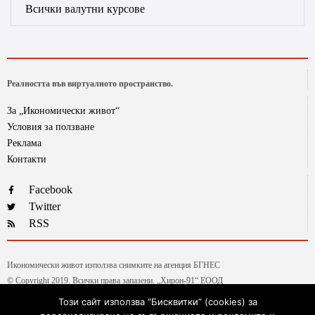
Всички валутни курсове
Реалността във виртуалното пространство.
За „Икономически живот“
Условия за ползване
Реклама
Контакти
Facebook
Twitter
RSS
Икономически живот използва снимките на агенция БГНЕС
© Copyright 2019. Всички права запазени. „Хирон-91“ ЕООД
Този сайт използва “Бисквитки” (cookies) за