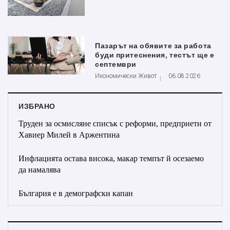
Пазарът на обявите за работа
буди притеснения, тестът ще е
септември
Икономически Живот
06.08.2026
ИЗБРАНО
Труден за осмисляне списък с реформи, предприети от
Хавиер Милей в Аржентина
Инфлацията остава висока, макар темпът й осезаемо
да намалява
България е в демографски капан