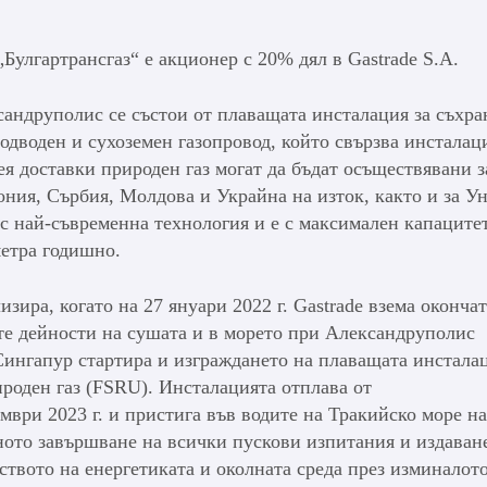
Булгартрансгаз“ е акционер с 20% дял в Gastrade S.A.
сандруполис се състои от плаващата инсталация за съхр
одводен и сухоземен газопровод, който свързва инсталац
ея доставки природен газ могат да бъдат осъществявани з
ния, Сърбия, Молдова и Украйна на изток, както и за У
 с най-съвременна технология и е с максимален капацитет
метра годишно.
изира, когато на 27 януари 2022 г. Gastrade взема оконча
е дейности на сушата и в морето при Александруполис
 Сингапур стартира и изграждането на плаващата инстала
роден газ (FSRU). Инсталацията отплава от
мври 2023 г. и пристига във водите на Тракийско море на
шното завършване на всички пускови изпитания и издаван
твото на енергетиката и околната среда през изминалото