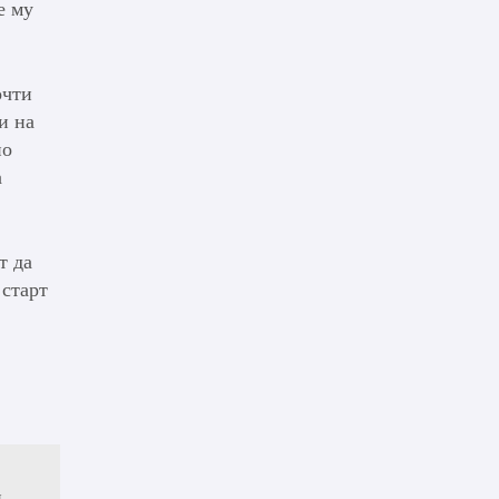
е му
очти
и на
но
а
т да
 старт
и