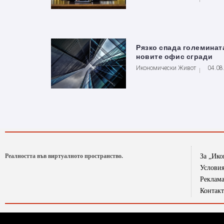
Рязко спада големинат
новите офис сгради
Икономически Живот
04.08
Реалността във виртуалното пространство.
За „Ик
Условия
Реклам
Контак
Икономически живот използва снимките на агенция БГНЕС