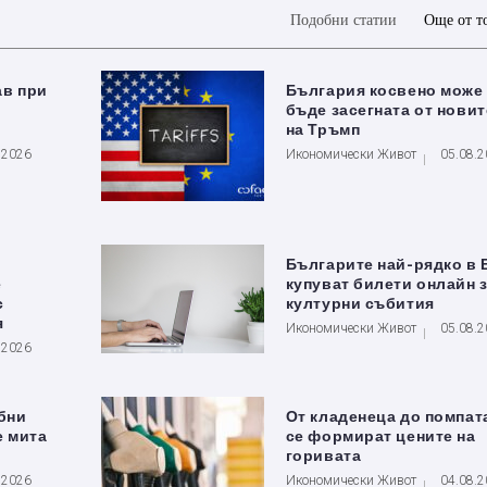
Подобни статии
Още от т
ав при
България косвено може
бъде засегната от новит
на Тръмп
.2026
Икономически Живот
05.08.
Българите най-рядко в 
е
купуват билети онлайн 
с
културни събития
я
Икономически Живот
05.08.
.2026
бни
От кладенеца до помпата
е мита
се формират цените на
горивата
.2026
Икономически Живот
04.08.