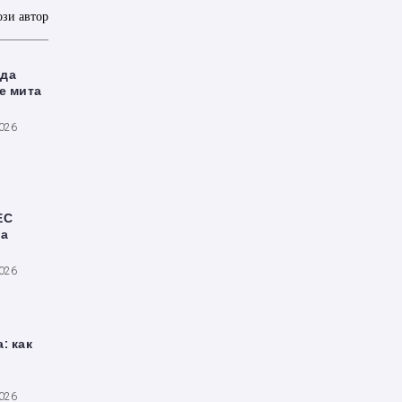
ози автор
 да
е мита
2026
ЕС
за
2026
: как
2026