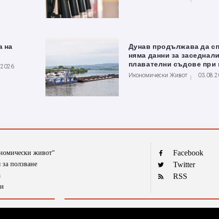
а на
Дунав продължава да сп
няма данни за заседнал
плавателни съдове при 
.2026
Икономически Живот
03.08.
Facebook
ономически живот“
 за ползване
Twitter
а
RSS
ти
Текстовете от рубриката „Гласове и мнения“ са авторски, на 