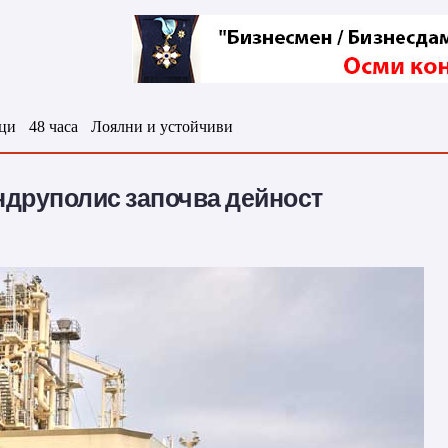
ци
48 часа
Лоялни и устойчиви
ндруполис започва дейност