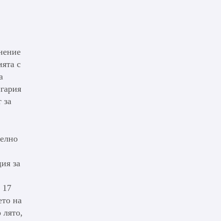
анение
ията с
а
нгария
 за
телно
ция за
 17
ето на
 лято,