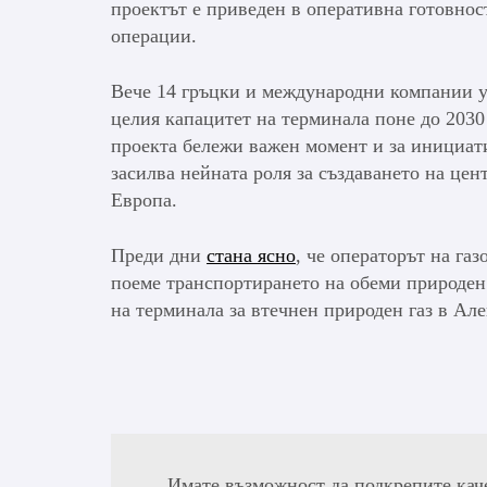
проектът е приведен в оперативна готовнос
операции.
Вече 14 гръцки и международни компании уч
целия капацитет на терминала поне до 2030
проекта бележи важен момент и за инициати
засилва нейната роля за създаването на цен
Европа.
Преди дни
стана ясно
, че операторът на га
поеме транспортирането на обеми природен г
на терминала за втечнен природен газ в Ал
Имате възможност да подкрепите кач