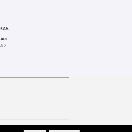
ада,
и
нас
2026
колумнистите на ИЖ. Ние ценим високата им