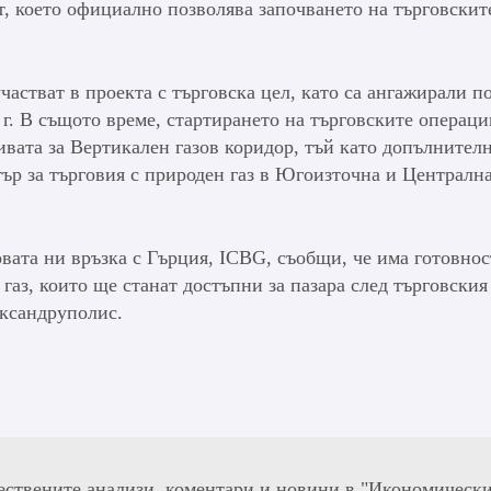
т, което официално позволява започването на търговскит
астват в проекта с търговска цел, като са ангажирали п
 г. В същото време, стартирането на търговските операци
вата за Вертикален газов коридор, тъй като допълнител
тър за търговия с природен газ в Югоизточна и Централн
зовата ни връзка с Гърция, ICBG, съобщи, че има готовнос
аз, които ще станат достъпни за пазара след търговския
ександруполис.
ествените анализи, коментари и новини в "Икономическ