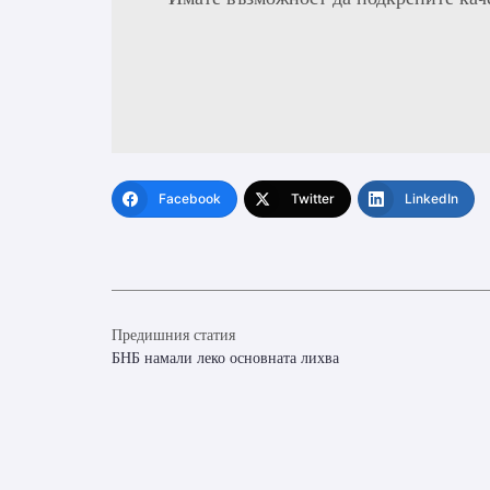
Facebook
Twitter
LinkedIn
Предишния статия
БНБ намали леко основната лихва