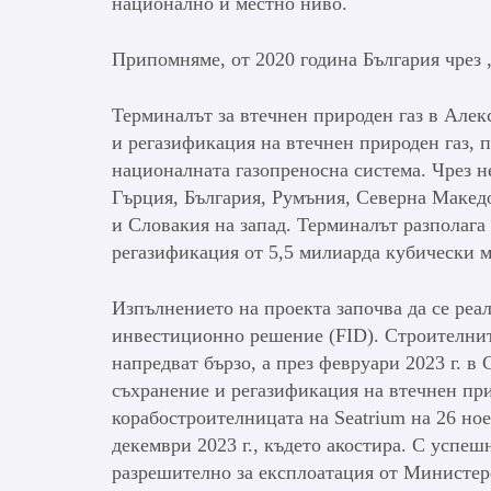
национално и местно ниво.
Припомняме, от 2020 година България чрез „
Терминалът за втечнен природен газ в Алек
и регазификация на втечнен природен газ, п
националната газопреносна система. Чрез н
Гърция, България, Румъния, Северна Македо
и Словакия на запад. Терминалът разполага
регазификация от 5,5 милиарда кубически 
Изпълнението на проекта започва да се реал
инвестиционно решение (FID). Строителнит
напредват бързо, а през февруари 2023 г. в
съхранение и регазификация на втечнен при
корабостроителницата на Seatrium на 26 ное
декември 2023 г., където акостира. С успе
разрешително за експлоатация от Министерс