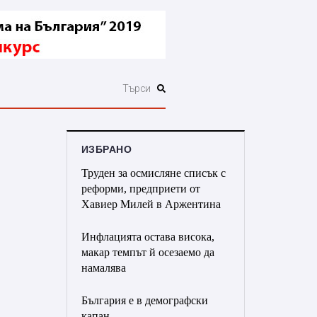
ИЗБРАНО
Труден за осмисляне списък с
реформи, предприети от
Хавиер Милей в Аржентина
Инфлацията остава висока,
макар темпът й осезаемо да
намалява
България е в демографски
капан