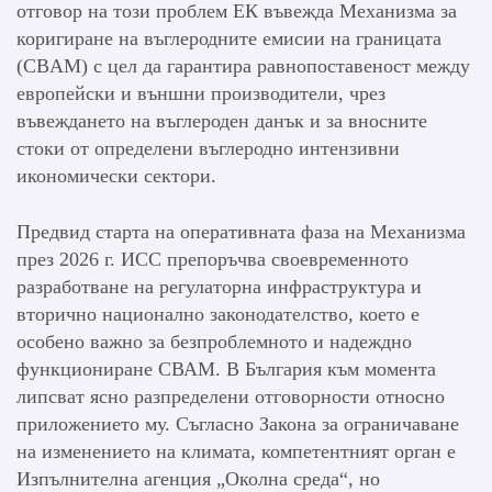
отговор на този проблем ЕК въвежда Механизма за
коригиране на въглеродните емисии на границата
(CBAM) с цел да гарантира равнопоставеност между
европейски и външни производители, чрез
въвеждането на въглероден данък и за вносните
стоки от определени въглеродно интензивни
икономически сектори.
Предвид старта на оперативната фаза на Механизма
през 2026 г. ИСС препоръчва своевременното
разработване на регулаторна инфраструктура и
вторично национално законодателство, което е
особено важно за безпроблемното и надеждно
функциониране СВАМ. В България към момента
липсват ясно разпределени отговорности относно
приложението му. Съгласно Закона за ограничаване
на изменението на климата, компетентният орган е
Изпълнителна агенция „Околна среда“, но