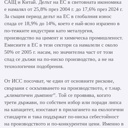
САЩ и Китай. Делът на ЕС в световната икономика
е намалял от 25,8% през 2004 г. до 17,6% през 2024 г.
За същия период делът на ЕС в глобалния износ
спада от 18,9% до 14%, което е най-ясно изразено в
по-тежките индустрии като металургия,
производство на цимент и химическа промишленост.
Емисиите в ЕС в тези сектори са намалели с около
50% от 2005 г. насам, но значителна част от този
спад се дължи на по-ниско производство, а не на
технологични подобрения.
От ИСС посочват, че един от основните рискове,
свързани с оскъпяването на производството, е т.нар.
„климатичен дъмпинг”. Той се проявява, когато
трети държави, по собствен избор или поради липса
на капацитет, изостават в прилагането на екологични
стандарти и така поддържат по-ниска себестойност
на производството и по-конкурентни цени. Именно в