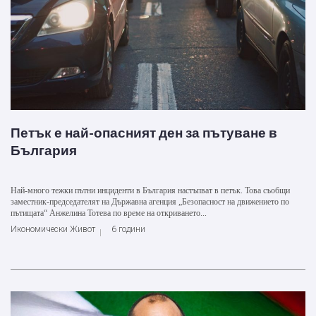
Петък е най-опасният ден за пътуване в
България
Най-много тежки пътни инциденти в България настъпват в петък. Това съобщи
заместник-председателят на Държавна агенция „Безопасност на движението по
пътищата“ Анжелина Тотева по време на откриването...
Икономически Живот
6 години