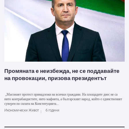
Промяната е неизбежда, не се поддавайте
на провокации, призова президентът
„Масовият протест принадлежи на всички граждани. На площадите днес не са
нито контрабандистите, нито мафията, а българският народ, който е единственият
суверен по силата на Конституцията...
Икономически Живот
6 години