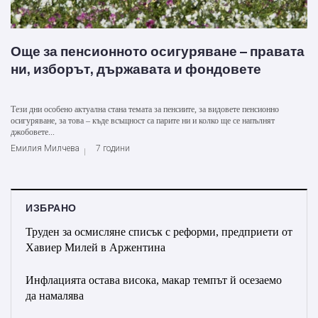
Още за пенсионното осигуряване – правата
ни, изборът, държавата и фондовете
Тези дни особено актуална стана темата за пенсиите, за видовете пенсионно
осигуряване, за това – къде всъщност са парите ни и колко ще се напълнят
джобовете...
Емилия Милчева
7 години
ИЗБРАНО
Труден за осмисляне списък с реформи, предприети от
Хавиер Милей в Аржентина
Инфлацията остава висока, макар темпът й осезаемо
да намалява