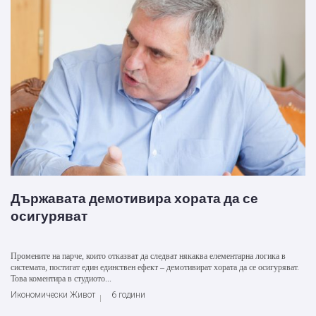
Държавата демотивира хората да се
осигуряват
Промените на парче, които отказват да следват някаква елементарна логика в
системата, постигат един единствен ефект – демотивират хората да се осигуряват.
Това коментира в студиото...
Икономически Живот
6 години