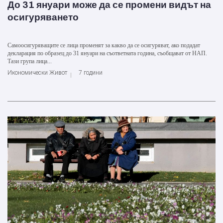
До 31 януари може да се промени видът на
осигуряването
Самоосигуряващите се лица променят за какво да се осигуряват, ако подадат
декларация по образец до 31 януари на съответната година, съобщават от НАП.
Тази група лица...
Икономически Живот
7 години