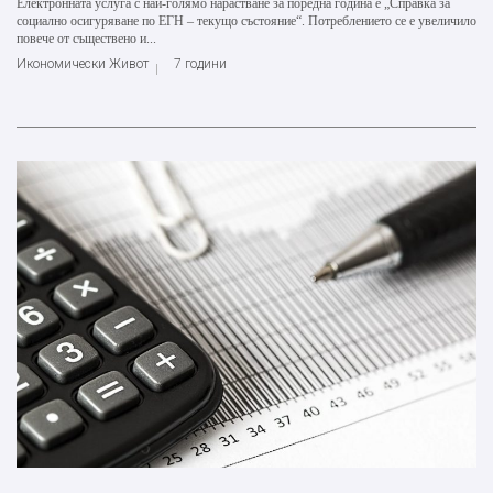
Електронната услуга с най-голямо нарастване за поредна година е „Справка за
социално осигуряване по ЕГН – текущо състояние“. Потреблението се е увеличило
повече от съществено и...
Икономически Живот
7 години