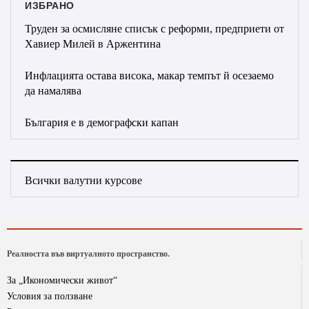
ИЗБРАНО
Труден за осмисляне списък с реформи, предприети от
Хавиер Милей в Аржентина
Инфлацията остава висока, макар темпът й осезаемо
да намалява
България е в демографски капан
Всички валутни курсове
Реалността във виртуалното пространство.
За „Икономически живот“
Условия за ползване