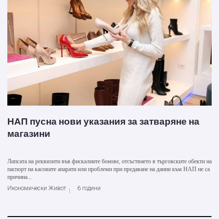
НАП пусна нови указания за затваряне на
магазини
Липсата на реквизити във фискалните бонове, отсъствието в търговските обекти на
паспорт на касовите апарати или проблеми при предаване на данни към НАП не са
причина...
Икономически Живот
6 години