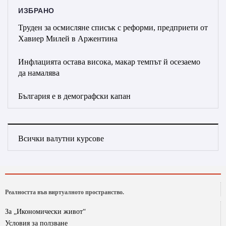
ИЗБРАНО
Труден за осмисляне списък с реформи, предприети от
Хавиер Милей в Аржентина
Инфлацията остава висока, макар темпът й осезаемо
да намалява
България е в демографски капан
Всички валутни курсове
Реалността във виртуалното пространство.
За „Икономически живот“
Условия за ползване