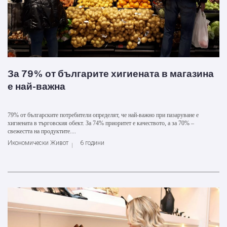
За 79% от българите хигиената в магазина
е най-важна
79% от българските потребители определят, че най-важно при пазаруване е
хигиената в търговския обект. За 74% приоритет е качеството, а за 70% –
свежестта на продуктите....
Икономически Живот
6 години