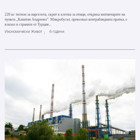
220 кг тютюн за наргелета, скрит в клетки за птици, откриха митничарите на
пункта „Капитан Андреево“. Микробусът, превозвал контрабандната пратка, е
влизал в страната от Турция...
Икономически Живот
6 години