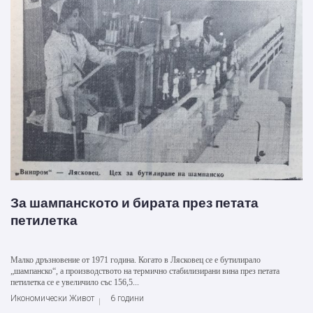
За шампанското и бирата през петата
петилетка
Малко дръзновение от 1971 година. Когато в Лясковец се е бутилирало
„шампанско“, а производството на термично стабилизирани вина през петата
петилетка се е увеличило със 156,5...
Икономически Живот
6 години