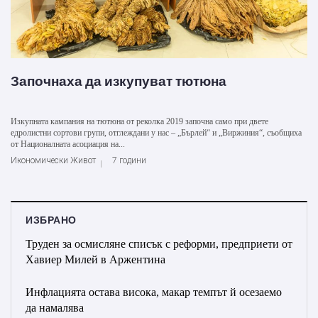
Започнаха да изкупуват тютюна
Изкупната кампания на тютюна от реколка 2019 започна само при двете
едролистни сортови групи, отглеждани у нас – „Бърлей“ и „Виржиния“, съобщиха
от Националната асоциация на...
Икономически Живот
7 години
ИЗБРАНО
Труден за осмисляне списък с реформи, предприети от
Хавиер Милей в Аржентина
Инфлацията остава висока, макар темпът й осезаемо
да намалява