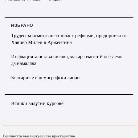
ИЗБРАНО
Труден за осмисляне списък с реформи, предприети от
Хавиер Милей в Аржентина
Инфлацията остава висока, макар темпът й осезаемо
да намалява
България е в демографски капан
Всички валутни курсове
Реалността във виртуалното пространство.