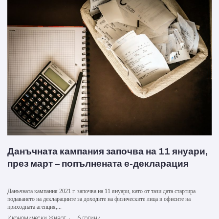
Данъчната кампания започва на 11 януари,
през март – попълнената е-декларация
Данъчната кампания 2021 г. започва на 11 януари, като от тази дата стартира
подаването на декларациите за доходите на физическите лица в офисите на
приходната агенция,...
Икономически Живот
6 години