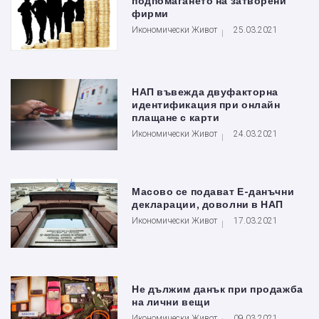
подпомагането на затворени
фирми
Икономически Живот
25.03.2021
НАП въвежда двуфакторна
идентификация при онлайн
плащане с карти
Икономически Живот
24.03.2021
Масово се подават Е-данъчни
декларации, доволни в НАП
Икономически Живот
17.03.2021
Не дължим данък при продажба
на лични вещи
Икономически Живот
09.03.2021