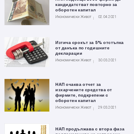
кандидатстват повторно за
оборотен капитал
Икономически Живот
02.04.2021
Изтича срокът за 5% отстъпка
от данъка по годишните
декларации
Икономически Живот
30.03.2021
НАП очаква отчет за
изхарчените средства от
фирмите, подкрепени с
оборотен капитал
Икономически Живот
29.03.2021
НАП продължава с втора фаза