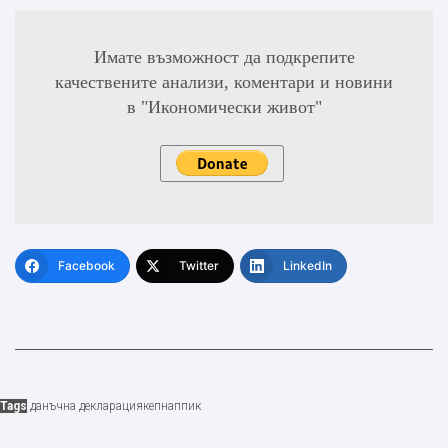
Имате възможност да подкрепите
качествените анализи, коментари и новини
в "Икономически живот"
Facebook
Twitter
LinkedIn
Tags
данъчна декларация
кеп
нап
пик