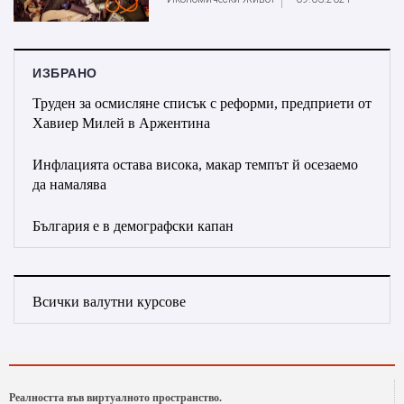
ИЗБРАНО
Труден за осмисляне списък с реформи, предприети от
Хавиер Милей в Аржентина
Инфлацията остава висока, макар темпът й осезаемо
да намалява
България е в демографски капан
Всички валутни курсове
Реалността във виртуалното пространство.