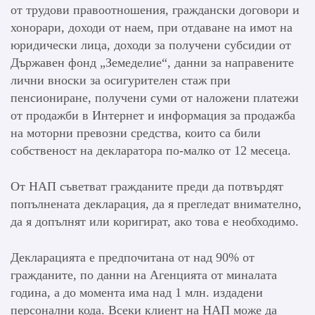
от трудови правоотношения, граждански договори и
хонорари, доходи от наем, при отдаване на имот на
юридически лица, доходи за получени субсидии от
Държавен фонд „Земеделие“, данни за направените
лични вноски за осигурителен стаж при
пенсиониране, получени суми от наложени платежи
от продажби в Интернет и информация за продажба
на моторни превозни средства, които са били
собственост на декларатора по-малко от 12 месеца.
От НАП съветват гражданите преди да потвърдят
попълнената декларация, да я прегледат внимателно,
да я допълнят или коригират, ако това е необходимо.
Декларацията е предпочитана от над 90% от
гражданите, по данни на Агенцията от миналата
година, а до момента има над 1 млн. издадени
персонални кода. Всеки клиент на НАП може да