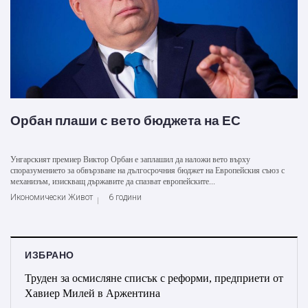
Орбан плаши с вето бюджета на ЕС
Унгарският премиер Виктор Орбан е заплашил да наложи вето върху
споразумението за обвързване на дългосрочния бюджет на Европейския съюз с
механизъм, изискващ държавите да спазват европейските...
Икономически Живот
6 години
ИЗБРАНО
Труден за осмисляне списък с реформи, предприети от
Хавиер Милей в Аржентина