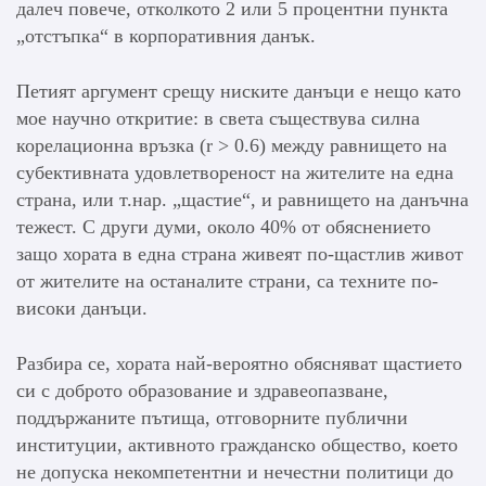
далеч повече, отколкото 2 или 5 процентни пункта
„отстъпка“ в корпоративния данък.
Петият аргумент срещу ниските данъци е нещо като
мое научно откритие: в света съществува силна
корелационна връзка (r > 0.6) между равнището на
субективната удовлетвореност на жителите на една
страна, или т.нар. „щастие“, и равнището на данъчна
тежест. С други думи, около 40% от обяснението
защо хората в една страна живеят по-щастлив живот
от жителите на останалите страни, са техните по-
високи данъци.
Разбира се, хората най-вероятно обясняват щастието
си с доброто образование и здравеопазване,
поддържаните пътища, отговорните публични
институции, активното гражданско общество, което
не допуска некомпетентни и нечестни политици до