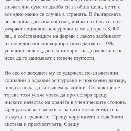
значителна сума от джоба си за общи цели, не ти е
все едно какво се случва в страната. В българската
регресивна данъчна система, в която от богатите се
удържат социални осигуровки само до прага 3,000
лв., а собствениците на фирми с лекота заобикалят
извънредно ниския корпоративен данък от 10%,
успелият човек „дава едни пари“ на държавата и не
иска да го занимават с повече глупости.
Но ако от доходите му се удържаха по-значителни
социални и здравни осигуровки и подоходни данъци,
нещата щяха да са съвсем различни. Ох, как щеше
тогава този успял човек да протестира срещу
ниското качество на храната в ученическите столове.
Срещу нулевите мерки за защита на качеството на
въздуха в градовете. Срещу корупцията в съдебната
система и прокуратурата. Срещу