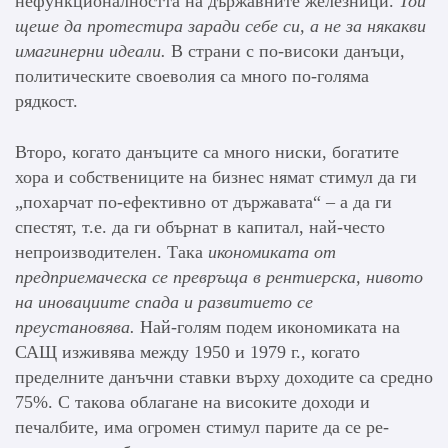
нефункционалността на държавните железници.
Той
щеше да протестира заради себе си, а не за някакви
имагинерни идеали.
В страни с по-високи данъци,
политическите своеволия са много по-голяма
рядкост.
Второ, когато данъците са много ниски, богатите
хора и собствениците на бизнес нямат стимул да ги
„похарчат по-ефективно от държавата“ – а да ги
спестят, т.е. да ги обърнат в капитал, най-често
непроизводителен. Така
икономиката от
предприемаческа се превръща в рентиерска, нивото
на иновациите спада и развитието се
преустановява.
Най-голям подем икономиката на
САЩ изживява между 1950 и 1979 г., когато
пределните данъчни ставки върху доходите са средно
75%. С такова облагане на високите доходи и
печалбите, има огромен стимул парите да се ре-