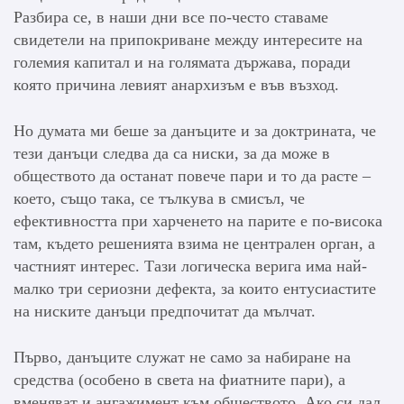
Разбира се, в наши дни все по-често ставаме
свидетели на припокриване между интересите на
големия капитал и на голямата държава, поради
която причина левият анархизъм е във възход.
Но думата ми беше за данъците и за доктрината, че
тези данъци следва да са ниски, за да може в
обществото да останат повече пари и то да расте –
което, също така, се тълкува в смисъл, че
ефективността при харченето на парите е по-висока
там, където решенията взима не централен орган, а
частният интерес. Тази логическа верига има най-
малко три сериозни дефекта, за които ентусиастите
на ниските данъци предпочитат да мълчат.
Първо, данъците служат не само за набиране на
средства (особено в света на фиатните пари), а
вменяват и ангажимент към обществото. Ако си дал