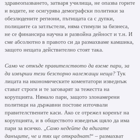
здравеопазването, затваря училища, не опазва горите
и водите, не осигурява демографски политики за
обезлюдените региони, пътищата са с дупки,
полицаите са затлъстели, няма стимули за бизнеса,
не се финансира научна и развойна дейност и т.н. И
сме абсолютно в правото си да размахваме камшика,
защото нещата действително стоят така.
Само че откъде правителството да вземе пари, за
да извърши тези безспорно належащи неща?
Тук
лицата на икономическите коментатори изведнъж
стават строги и те заговарят за тежестта на
корупцията. Нямало пари, защото злонамерени
политици на държавни постове източвали
правителствените каси. Ако се отрежел коренът на
корупцията, и в обществото изведнъж щяло да има
пари за всичко. „
Само недейте да вдигате
данъците, че и тях ще откраднат!
“ – размахват