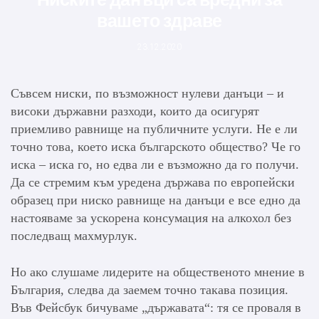
вашето здраве
23.12.2020
Съвсем ниски, по възможност нулеви данъци – и
високи държавни разходи, които да осигурят
приемливо равнище на публичните услуги. Не е ли
точно това, което иска българското общество? Че го
иска – иска го, но едва ли е възможно да го получи.
Да се стремим към уредена държава по европейски
образец при ниско равнище на данъци е все едно да
настояваме за ускорена консумация на алкохол без
последващ махмурлук.
Но ако слушаме лидерите на общественото мнение в
България, следва да заемем точно такава позиция.
Във Фейсбук бичуваме „държавата“: тя се проваля в