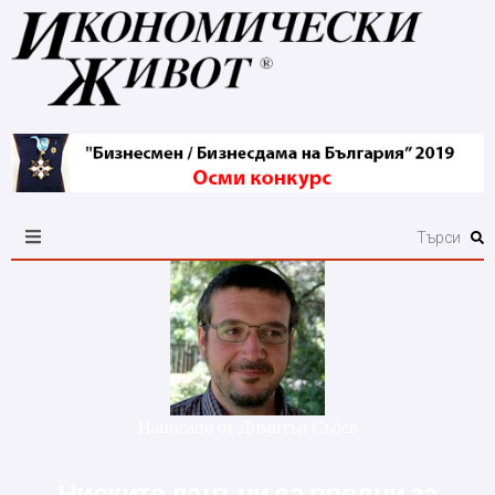
Написано от
Димитър Събев
Ниските данъци са вредни за