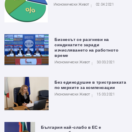
Икономически Живот
02.04.2021
Бизнесът се разгневи на
синдикатите заради
изчисляването на работното
време
Икономически Живот
30.03.2021
Без единодушие в тристранката
по мерките за компенсации
Икономически Живот
15.03.2021
България най-слабо в ЕС е