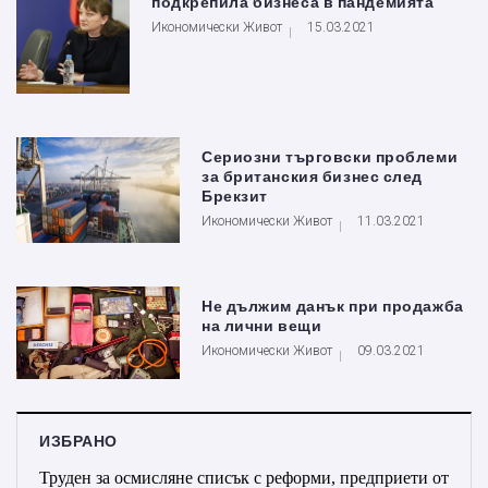
подкрепила бизнеса в пандемията
Икономически Живот
15.03.2021
Сериозни търговски проблеми
за британския бизнес след
Брекзит
Икономически Живот
11.03.2021
Не дължим данък при продажба
на лични вещи
Икономически Живот
09.03.2021
ИЗБРАНО
Труден за осмисляне списък с реформи, предприети от