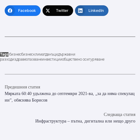
Facebook
Twitter
LinkedIn
Tags
бизнес
бизнесклимат
данъци
държавни
разходи
здравеопазване
инвестиции
обществено осигуряване
Предишния статия
Мярката 60:40 удължена до септември 2021-ва, „за да няма спекулац
ии“, обяснява Борисов
Следваща статия
Инфраструктура – пътна, дигитална или нещо друго