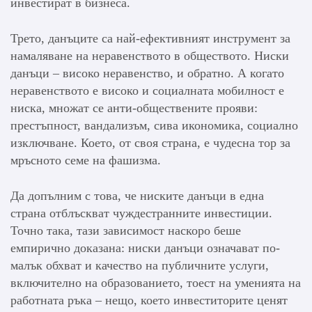
инвестират в бизнеса.
Трето, данъците са най-ефективният инструмент за
намаляване на неравенството в обществото. Ниски
данъци – високо неравенство, и обратно. А когато
неравенството е високо и социалната мобилност е
ниска, множат се анти-обществените прояви:
престъпност, вандализъм, сива икономика, социално
изключване. Което, от своя страна, е чудесна тор за
мръсното семе на фашизма.
Да допълним с това, че ниските данъци в една
страна отблъскват чуждестранните инвестиции.
Точно така, тази зависимост наскоро беше
емпирично доказана: ниски данъци означават по-
малък обхват и качество на публичните услуги,
включително на образованието, тоест на уменията на
работната ръка – нещо, което инвеститорите ценят