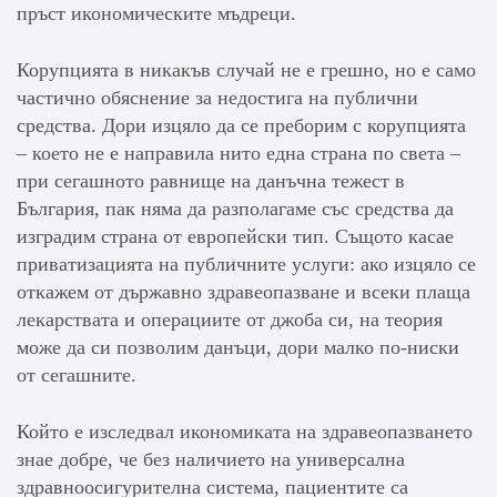
пръст икономическите мъдреци.
Корупцията в никакъв случай не е грешно, но е само
частично обяснение за недостига на публични
средства. Дори изцяло да се преборим с корупцията
– което не е направила нито една страна по света –
при сегашното равнище на данъчна тежест в
България, пак няма да разполагаме със средства да
изградим страна от европейски тип. Същото касае
приватизацията на публичните услуги: ако изцяло се
откажем от държавно здравеопазване и всеки плаща
лекарствата и операциите от джоба си, на теория
може да си позволим данъци, дори малко по-ниски
от сегашните.
Който е изследвал икономиката на здравеопазването
знае добре, че без наличието на универсална
здравноосигурителна система, пациентите са