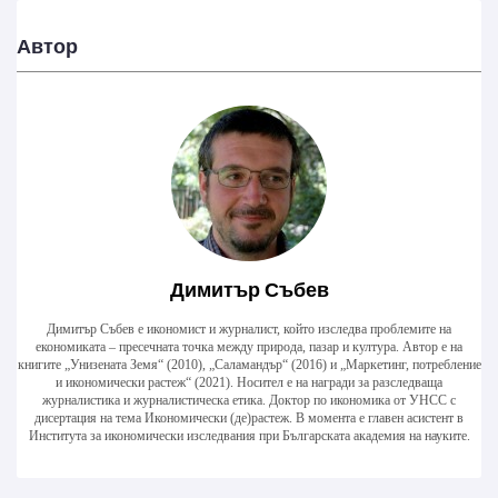
Димитър Събев
Димитър Събев е икономист и журналист, който изследва проблемите на
економиката – пресечната точка между природа, пазар и култура. Автор е на
книгите „Унизената Земя“ (2010), „Саламандър“ (2016) и „Маркетинг, потребление
и икономически растеж“ (2021). Носител е на награди за разследваща
журналистика и журналистическа етика. Доктор по икономика от УНСС с
дисертация на тема Икономически (де)растеж. В момента е главен асистент в
Института за икономически изследвания при Българската академия на науките.