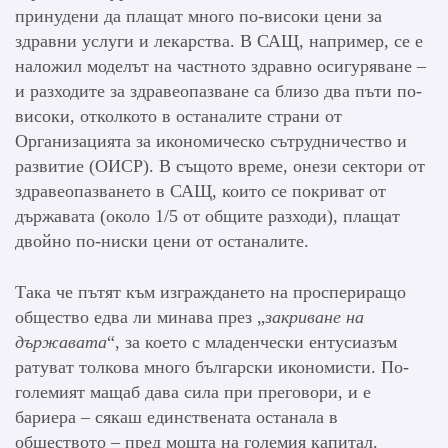
принудени да плащат много по-високи цени за
здравни услуги и лекарства. В САЩ, например, се е
наложил моделът на частното здравно осигуряване –
и разходите за здравеопазване са близо два пъти по-
високи, отколкото в останалите страни от
Организацията за икономическо сътрудничество и
развитие (ОИСР). В същото време, онези сектори от
здравеопазването в САЩ, които се покриват от
държавата (около 1/5 от общите разходи), плащат
двойно по-ниски цени от останалите.
Така че пътят към изграждането на проспериращо
общество едва ли минава през „
закриване на
държавата
“, за което с младенчески ентусиазъм
ратуват толкова много български икономисти. По-
големият мащаб дава сила при преговори, и е
бариера – сякаш единствената останала в
обществото – пред мощта на големия капитал.