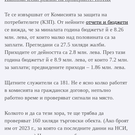
Те се извършват от Комисията за защита на
потребителите (КЗП). От нейните
отчети и бюджети
се вижда, че за миналата година бюджетът й е 8.26
млн. лева, от които малко над половината са за
заплати. Прегледани са 27.5 хиляди жалби.
Приходите от дейността са 2.8 млн. лева. През тази
година бюджетът й е 8.9 млн. лева, от които 7.2 млн.
за заплати; предвидените приходи – 1.86 млн. лева.
Щатните служители са 181. Не е ясно колко работят
в комисията на граждански договор, непълно
работно време и проверяват сигнали на място.
Колкото и да са тези хора, те ще трябва да
проверяват 160 хиляди търговски обекта. (Ако броят
им от 2023 г., за която са последните данни на НСИ,