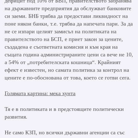
дефицит под 10% от БВП, правителството забранява
на държавните предприятия да обслужват банковите
си заеми. БНБ трябва да предостави ликвидност на
поне някои банки, т.е. трябва да напечата пари. За да
не се изпари целият замисъл на политиката на
правителството на БСП, е приет закон за цените,
създадена е съответната комисия и към края на
същата година администрираните цени са вече не 10,
а 54% от „потребителската кошница“. Крайният
ефект е известен, но самата политика за контрол на
цените е по-обоснована от това, което се готви сега.
Голямата картина: мека хунта
Тя е в политиката и в предстоящите политически
развития.
Не само КЗП, но всички държавни агенции са със