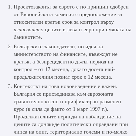
Проектозаконът за еврото е по принцип одобрен
от Европейската комисия с предположение за
относителен кратък срок за контрол върху
изписването
цените в лева и евро при смяната на
банкнотите.
Българските законодатели, по идея на
министерството на финансите, въвеждат не
кратък, а безпрецедентно дълъг период на
контрол – от 17 месеца, докато досега най-
продължителния познат срок е 12 месеца.
Контекстът на това нововъведение е важен.
България се присъединява към еврозоната
сравнително късно и при фиксиран разменен
курс (в сила де факто от 1 март 1997 г.).
Продължителните периоди на наблюдение на
цените са донякъде политически оправдани при
липса на опит, териториално големи и по-малко