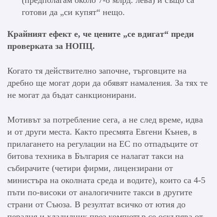
(предполагам около 7-8 млрд. лева) и също са
готови да „си купят“ нещо.
Крайният ефект е, че цените „се вдигат“ преди
проверката за НОПЦ.
Когато тя действително започне, търговците на
дребно ще могат дори да обявят намаления. За тях те
не могат да бъдат санкционирани.
Мотивът за потребление сега, а не след време, идва
и от други места. Както пресмята Евгени Кънев, в
прилагането на регулации на ЕС по отпадъците от
битова техника в България се налагат такси на
събирачите (четири фирми, лицензирани от
министъра на околната среда и водите), които са 4-5
пъти по-високи от аналогичните такси в другите
страни от Съюза. В резултат всичко от ютия до
пералня и хладилник през компютър се оскъпява от