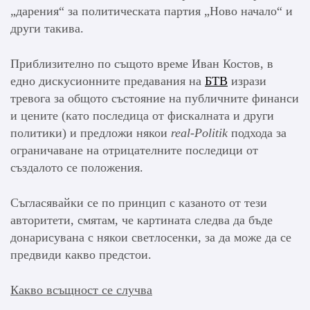
„дарения“ за политическата партия „Ново начало“ и
други такива.
Приблизително по същото време Иван Костов, в
едно дискусионните предавания на
БТВ
изрази
тревога за общото състояние на публичните финанси
и цените (като последица от фискалната и други
политики) и предложи някои
real-Politik
подхода за
ограничаване на отрицателните последици от
създалото се положения.
Съгласявайки се по принцип с казаното от тези
авторитети, смятам, че картината следва да бъде
донарисувана с някои светлосенки, за да може да се
предвиди какво предстои.
Какво всъщност се случва