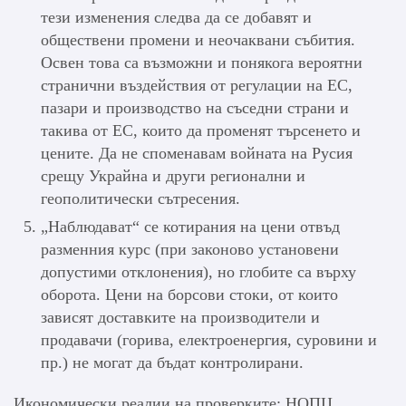
тези изменения следва да се добавят и
обществени промени и неочаквани събития.
Освен това са възможни и понякога вероятни
странични въздействия от регулации на ЕС,
пазари и производство на съседни страни и
такива от ЕС, които да променят търсенето и
цените. Да не споменавам войната на Русия
срещу Украйна и други регионални и
геополитически сътресения.
„Наблюдават“ се котирания на цени отвъд
разменния курс (при законово установени
допустими отклонения), но глобите са върху
оборота. Цени на борсови стоки, от които
зависят доставките на производители и
продавачи (горива, електроенергия, суровини и
пр.) не могат да бъдат контролирани.
Икономически реалии на проверките: НОПЦ