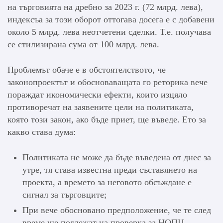
на търговията на дребно за 2023 г. (72 млрд. лева),
индексъа за този оборот оттогава досега е с добавени
около 5 млрд. лева неотчетени сделки. Т.е. получава
се стилизирана сума от 100 млрд. лева.
Проблемът обаче е в обстоятелството, че
законопроектът и обосноваващата го реторика вече
пораждат икономически ефекти, които изцяло
противоречат на заявените цели на политиката,
която този закон, ако бъде приет, ще въведе. Ето за
какво става дума:
Политиката не може да бъде въведена от днес за
утре, тя става известна преди съставянето на
проекта, а времето за неговото обсъждане е
сигнал за търговците;
При вече обосновано предположение, че те след
време ще подлежат на проверка за НОПЦ,