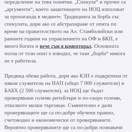
определение на това понятия. „Спекула“ и прочее са
„аргументи“, които защитниците на НОЦ използват
за пропаганда в медиите. Традицията за борба със
спекулата, дори ако се абстрахираме от опита по
време на правителството на Ал. Стамболийски или
ранните години на управлението на ОФ и БКП, е
много богата и
вече съм я коментирал
. Основната
полза от този опит е изводът, че тази „борба“ никога
не е работила.
Предвид обема работа, дори ако КЗП е подкрепена от
някои служители на НАП (общо 7 000 служители) и
БАБХ (2 500 служители), за НОЦ ще бъдат
проверявани големи ритейлъри и по-скоро големи,
отколкото малки търговци. Съмнително е дали
проверяващите ще са по-добре обучени правно,
счетоводно и икономически от проверяваните.
Вероятно проверяваните ще са по-добри познавачи