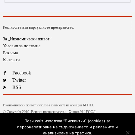
Реалността във виртуалното пространство.
За „Икономически живот“
Условия за ползване
Реклама
Контакти
Facebook
Twitter
RSS
Икономически живот използва снимките на агенция БГНЕС
© Copyright 2019. Всички права запазени. „Хирон-91“ ЕООД
Този сайт използва “Бисквитки” (cookies) за
персонализиране на съдържанието и рекламите и
Текстовете от рубриката „Гласове и мнения“ са авторски, на колумнистите на ИЖ.
анализиране на трафика.