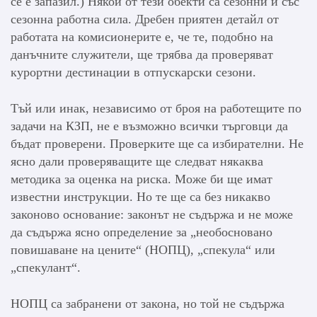
се е запазил.) Някои от тези обекти са сезонни и със
сезонна работна сила. Дребен приятен детайл от
работата на комисионерите е, че те, подобно на
данъчните служители, ще трябва да проверяват
курортни дестинации в отпускарски сезони.
Тъй или инак, независимо от броя на работещите по
задачи на КЗП, не е възможно всички търговци да
бъдат проверени. Проверките ще са избирателни. Не
ясно дали проверяващите ще следват някаква
методика за оценка на риска. Може би ще имат
известни инструкции. Но те ще са без никакво
законово основание: законът не съдържа и не може
да съдържа ясно определение за „необосновано
повишаване на цените“ (НОПЦ), „спекула“ или
„спекулант“.
НОПЦ са забранени от закона, но той не съдържа