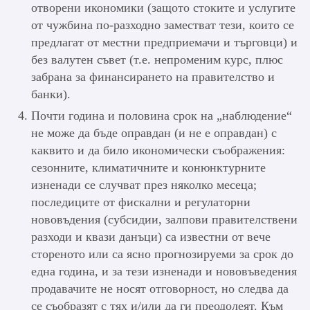
отворени икономики (защото стоките и услугите
от чужбина по-разходно заместват тези, които се
предлагат от местни предприемачи и търговци) и
без валутен съвет (т.е. непроменим курс, плюс
забрана за финансирането на правителство и
банки).
Почти година и половина срок на „наблюдение“
не може да бъде оправдан (и не е оправдан) с
каквито и да било икономически съображения:
сезонните, климатичните и конюнктурните
изненади се случват през няколко месеца;
последиците от фискални и регулаторни
нововъдения (субсидии, залпови правителствени
разходи и квази данъци) са известни от вече
стореното или са ясно прогнозируеми за срок до
една година, и за тези изненади и нововъведения
продавачите не носят отговорност, но следва да
се съобразят с тях и/или да ги преодолеят. Към