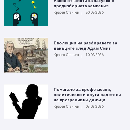
Ракия от шисти за закуска в
предизборната кампания
Красен Станчев
30.03.2026
Еволюция на разбирането за
данъците след Адам Смит
Красен Станчев
10.03.2026
Помагало за профсъюзни,
политически и други радетели
на прогресивни данъци
Красен Станчев
09.02.2026