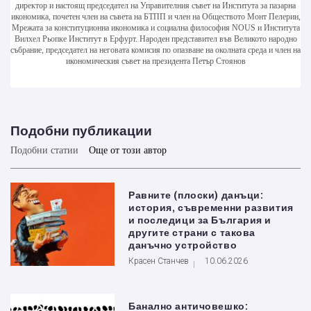
директор и настоящ председател на Управителния съвет на Института за пазарна
икономика, почетен член на съвета на БТПП и член на Обществото Монт Пелерин,
Мрежата за конституционна икономика и социална философия NOUS и Института
Вилхел Рьопке Институт в Ерфурт. Народен представител във Великото народно
събрание, председател на неговата комисия по опазване на околната среда и член на
икономическия съвет на президента Петър Стоянов
Подобни публикации
Подобни статии
Още от този автор
Равните (плоски) данъци:
история, съвременни развития
и последици за България и
другите страни с такова
данъчно устройство
Красен Станчев
10.06.2026
Банално античовешко: