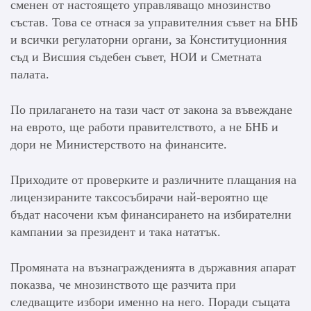
сменен от настоящето управляващо мнозинство
състав. Това се отнася за управителния съвет на БНБ
и всички регулаторни органи, за Конституционния
съд и Висшия съдебен съвет, НОИ и Сметната
палата.
По прилагането на тази част от закона за въвеждане
на еврото, ще работи правителството, а не БНБ и
дори не Министерството на финансите.
Приходите от проверките и различните плащания на
лицензираните таксосъбирачи най-вероятно ще
бъдат насочени към финансирането на избирателни
кампании за президент и така нататък.
Промяната на възнагражденията в държавния апарат
показва, че мнозинството ще разчита при
следващите избори именно на него. Поради същата