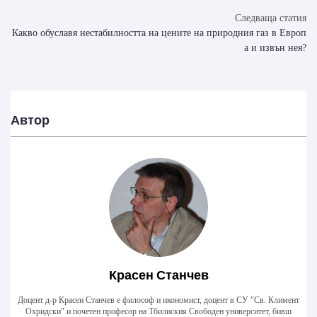
Следваща статия
Какво обуславя нестабилността на цените на природния газ в Европ
а и извън нея?
Красен Станчев
Доцент д-р Красен Станчев е философ и икономист, доцент в СУ "Св. Климент
Охридски" и почетен професор на Тбилиския Свободен университет, бивш