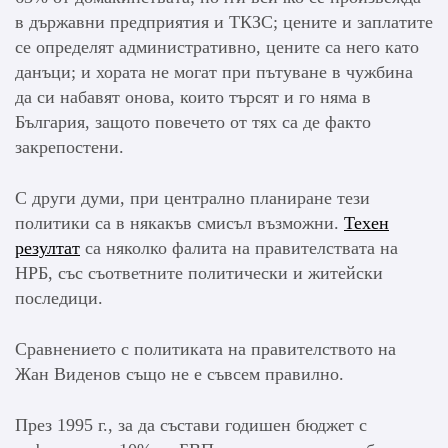
в държавни предприятия и ТКЗС; цените и заплатите
се определят административно, цените са него като
данъци; и хората не могат при пътуване в чужбина
да си набавят онова, които търсят и го няма в
България, защото повечето от тях са де факто
закрепостени.
С други думи, при централно планиране тези
политики са в някакъв смисъл възможни.
Техен
резултат
са няколко фалита на правителствата на
НРБ, със съответните политически и житейски
последици.
Сравнението с политиката на правителството на
Жан Виденов също не е съвсем правилно.
През 1995 г., за да състави годишен бюджет с