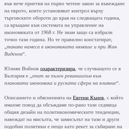
във вече приетия на първо четене закон за въвеждане
на еврото, които установяват контрол върху
търговските обороти до края на следващата година,
са връщане към системата на управление на
икономиката от 1968 г. Не знам защо са избрали
точно тази година. Но те правилно констатират,
„
такава намеса в икономиката нямаше и при Жан
Виденов
“.
Юлиян Войнов
охарактеризира
, че случващото се в
България е „
опит за пълен реваншизъм към
плановата икономика и руската сфера на влияние
“.
Описанието и обясненията на
Евгени Кънев
, с който
имахме повод да обсъждаме по-рано тази седмица
общия дизайн на политикономическите тенденции,
навеждат на мисълта, че замисълът на тази и други
подобни политики е нещо като рекет за събиране на