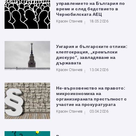
управлението на България по
време и след бедствието в
Чернобилската АЕЦ
Красен Станчев
18.05.2026
Унгария и българските отлики:
клептокрация, „кремълски
дискурс“, завладяване на
държавата
Красен Станчев
13.04.2026
Не-върховенство на правото:
микроикономика на
организираната престъпност с
участие на прокуратурата
Красен Станчев
03.04.2026