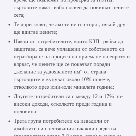
търговите нямат избор освен да повишат цените
сега;
Те дори знаят, че ако те не го сторят, някой друг
ще вдигне цените;
Някои от потребителите, които КЗП трябва да
защитава, са вече уплашени от собственото си
неразбиране на процеса на приемане на еврото и
вярват, че цените ще се покачват поради
„желание за удвояването им“ от страна
търговците и купуват около 10% повече,
отколкото през юни-юли миналата година;
Другите потребители са с между 12 и 17% по-
високи доходи, отколкото преди година и
половина;
Трета група потребители са извадили от
джобните си спестявания някакви средства