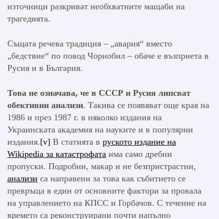
източници разкриват необхватните мащаби на
трагедията.
Същата речева традиция – „авария“ вместо
„бедствие“ по повод Чорнобил – обаче е възприета в
Русия и в България.
Това не означава, че в СССР и Русия липсват
обективни анализи
. Такива се появяват още края на
1986 и през 1987 г. в няколко издания на
Украинската академия на науките и в популярни
издания.
[v]
В статията в
руското издание на
Wikipedia за катастрофата
има само дребни
пропуски. Подробни, макар и не безпристрастни,
анализи
са направени за това как събитието се
превръща в един от основните фактори за провала
на управлението на КПСС и Горбачов. С течение на
времето са реконструирани почти напълно