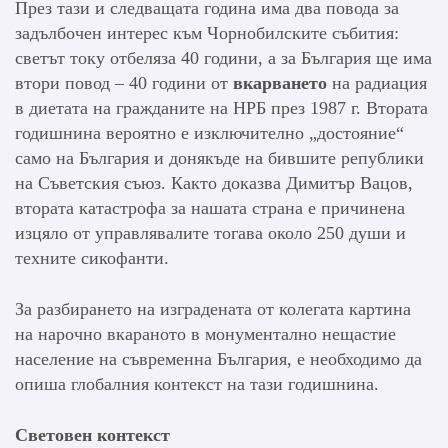
През тази и следващата година има два повода за
задълбочен интерес към Чорнобилските събития:
светът току отбеляза 40 години, а за България ще има
втори повод – 40 години от
вкарването
на радиация
в диетата на гражданите на НРБ през 1987 г. Втората
годишнина вероятно е изключително „достояние“
само на България и донякъде на бившите републики
на Съветския съюз. Както доказва Димитър Вацов,
втората катастрофа за нашата страна е причинена
изцяло от управлявалите тогава около 250 души и
техните сикофанти.
За разбирането на изградената от колегата картина
на нарочно вкараното в монументално нещастие
население на съвременна България, е необходимо да
опиша глобалния контекст на тази годишнина.
Световен контекст