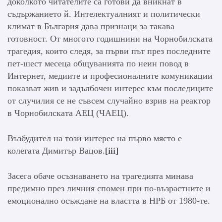
доколкото читателите са готови да вникнат в
съдържанието й. Интелектуалният и политически
климат в България дава признаци за такава
готовност. От многото годишнини на Чорнобилската
трагедия, които следя, за първи път през последните
пет-шест месеца общуванията по неин повод в
Интернет, медиите и професионалните комуникации
показват жив и задълбочен интерес към последиците
от случилия се не съвсем случайно взрив на реактор
в Чорнобилската АЕЦ (ЧАЕЦ).
Възбудител на този интерес на първо място е
колегата Димитър Вацов.
[iii]
Засега обаче осъзнаването на трагедията минава
предимно през личния спомен при по-възрастните и
емоционално осъждане на властта в НРБ от 1980-те.