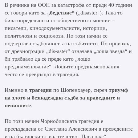
В речника на ООН за катастрофа от преди 40 години
се говори като за
„бедствие“
(„disaster“). Така то
бива определяно и от общественото мнение –
писатели, кинодокументалисти, историци,
политолози и социолози. По този начин се
подчертава съдбовността на събитието. По произход
от древногръцки „dis-aster“ означава „лоша звезда“ и
би трябвало да се преде като „лошо
предзнаменование“. Лошите предзнаменования
често се превръщат в трагедия.
Именно в
трагедия
по Шопенхауер, сиреч
триумф
на злото и безнадеждна съдба за праведните и
невинните
.
По този начин Чорнобилската трагедия е
пресъздадена от Светлана Алексиевич в преведените
и на български от издателство „Парадокс“