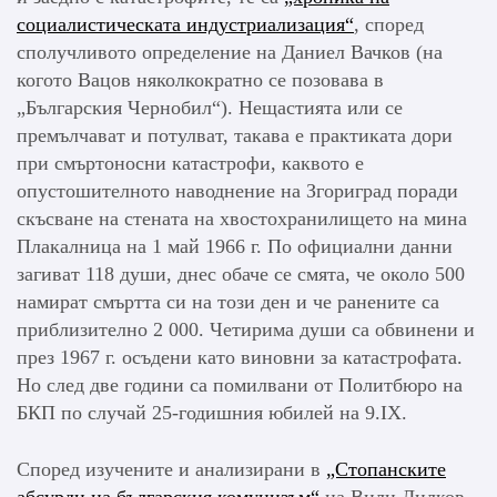
социалистическата индустриализация“
, според
сполучливото определение на Даниел Вачков (на
когото Вацов няколкократно се позовава в
„Българския Чернобил“). Нещастията или се
премълчават и потулват, такава е практиката дори
при смъртоносни катастрофи, каквото е
опустошителното наводнение на Згориград поради
скъсване на стената на хвостохранилището на мина
Плакалница на 1 май 1966 г. По официални данни
загиват 118 души, днес обаче се смята, че около 500
намират смъртта си на този ден и че ранените са
приблизително 2 000. Четирима души са обвинени и
през 1967 г. осъдени като виновни за катастрофата.
Но след две години са помилвани от Политбюро на
БКП по случай 25-годишния юбилей на 9.IХ.
Според изучените и анализирани в
„Стопанските