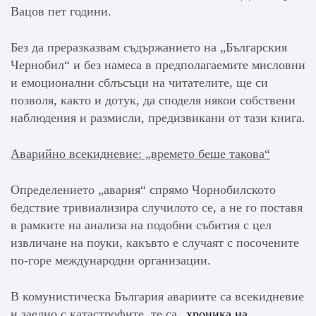
Вацов пет години.
Без да преразказвам съдържанието на „Българския
Чернобил“ и без намеса в предполагаемите мисловни
и емоционални сблъсъци на читателите, ще си
позволя, както и дотук, да споделя някои собствени
наблюдения и размисли, предизвикани от тази книга.
Аварийно всекидневие: „времето беше такова“
Определението „авария“ спрямо Чорнобилското
бедствие тривиализира случилото се, а не го поставя
в рамките на анализа на подобни събития с цел
извличане на поуки, какъвто е случаят с посочените
по-горе международни организации.
В комунистическа България авариите са всекидневие
и заедно с катастрофите, те са
„хроника на