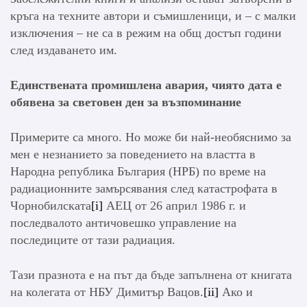
кръга на техните автори и съмишленици, и – с малки
изключения – не са в режим на общ достъп години
след издаването им.
Единствената промишлена авария, чиято дата е
обявена за световен ден за възпоминание
Примерите са много. Но може би най-необяснимо за
мен е незнанието за поведението на властта в
Народна република България (НРБ) по време на
радиационните замърсявания след катастрофата в
Чорнобилската
[i]
АЕЦ от 26 април 1986 г. и
последвалото античовешко управление на
последиците от тази радиация.
Тази празнота е на път да бъде запълнена от книгата
на колегата от НБУ Димитър Вацов.
[ii]
Ако и