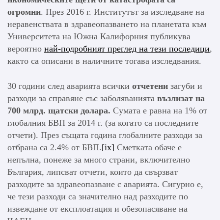
огромни
. През 2016 г. Институтът за изследване на
неравенствата в здравеопазването на планетата към
Университета на Южна Калифорния публикува
вероятно
най-подробният преглед на тези последици
,
както са описани в наличните тогава изследвания.
30 години след аварията всички
отчетени
загуби и
разходи за справяне със заболяванията
възлизат на
700 млрд. щатски долара.
Сумата е равна на 1% от
глобалния БВП за 2014 г. (за когато са последните
отчети). През същата година глобалните разходи за
отбрана са 2.4% от БВП.
[ix]
Сметката обаче е
непълна, понеже за много страни, включително
България, липсват отчети, които да свързват
разходите за здравеопазване с аварията. Сигурно е,
че тези разходи са значително над разходите по
извеждане от експлоатация и обезопасяване на