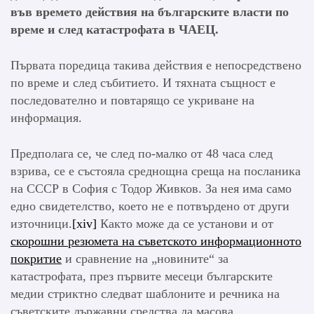
във времето действия на българските власти по
време и след катастрофата в ЧАЕЦ.
Първата поредица такива действия е непосредствено
по време и след събитието. И тяхната същност е
последователно и повтарящо се укриване на
информация.
Предполага се, че след по-малко от 48 часа след
взрива, се е състояла среднощна среща на посланика
на СССР в София с Тодор Живков. За нея има само
едно свидетелство, което не е потвърдено от други
източници.
[xiv]
Както може да се установи и от
скорошни резюмета на съветското информационното
покритие
и сравнение на „новините“ за
катастрофата, през първите месеци българските
медии стриктно следват шаблоните и речника на
съветските държавни средства да масова