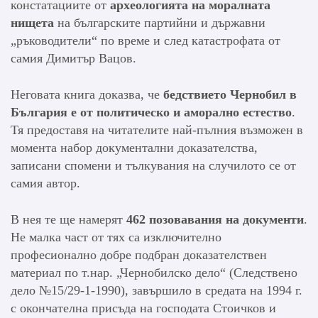
констатациите от
археологията на моралната
нищета
на българските партийни и държавни
„ръководители“ по време и след катастрофата от
самия Димитър Вацов.
Неговата книга доказва, че
бедствието Чернобил в
България е от политическо и аморално естество
.
Тя предоставя на читателите най-пълния възможен в
момента набор документални доказателства,
записани спомени и тълкувания на случилото се от
самия автор.
В нея те ще намерят
462 позовавания на документи
.
Не малка част от тях са изключително
професионално добре подбран доказателствен
материал по т.нар. „Чернобилско дело“ (Следствено
дело №15/29-1-1990), завършило в средата на 1994 г.
с окончателна присъда на господата Стоичков и