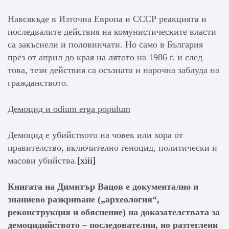
Навсякъде в Източна Европа и СССР реакцията и
последвалите действия на комунистическите власти
са закъснели и половинчати. Но само в България
през от април до края на лятото на 1986 г. и след
това, тези действия са осъзната и нарочна заблуда на
гражданството.
Демоцид и odium erga populum
Демоцид е убийството на човек или хора от
правителство, включително геноцид, политически и
масови убийства.
[xiii]
Книгата на Димитър Вацов
e
документално и
знаниево разкриване („археология“,
реконструкция и обяснение
)
на доказателствата за
демоцидийството – последователни, но разтеглени