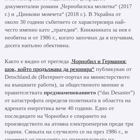
документални романи „Чернобилска молитва“ (2017
г.) и „Цинкови момчета“ (2018 г.). В Украйна от
около 30 години събитието се характеризира най-
често именно като „трагедия“. Книжнината за нея е
необятна и от 1986 г., когато започнах да я изучавам,
досега напълно обективна.
Както е видно от прегледа „
Чорнобил и Германия:
шок, който продължава да резонира“
публикуван от
Detschland.de (Интернет-портал на министерството
на външните работи), за общественото мнение и
правителствата
предзнаменованието
(“das Desaster”)
от катастрофата определя политиката в областта на
ядрената енергетика вече 40 години. Едно от
последиците на Чорнобил е спирането на
производството на атомна електроенергия преди три
години. Сянката на случилото се на през 1986 г., и
споменът от реакцията на правителствата на