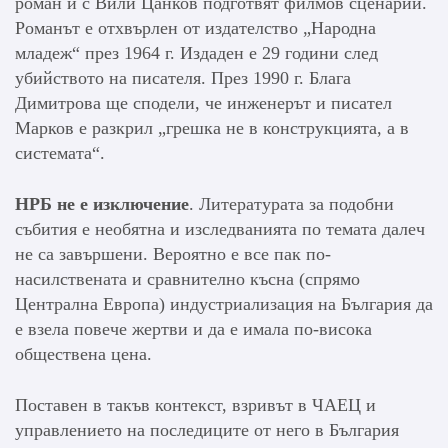
роман и с Вили Цанков подготвят филмов сценарий.
Романът е отхвърлен от издателство „Народна
младеж“ през 1964 г. Издаден е 29 години след
убийството на писателя. През 1990 г. Блага
Димитрова ще сподели, че инженерът и писател
Марков е разкрил „грешка не в конструкцията, а в
системата“.
НРБ не е изключение
. Литературата за подобни
събития е необятна и изследванията по темата далеч
не са завършени. Вероятно е все пак по-
насилствената и сравнително късна (спрямо
Централна Европа) индустриализация на България да
е взела повече жертви и да е имала по-висока
обществена цена.
Поставен в такъв контекст, взривът в ЧАЕЦ и
управлението на последиците от него в България