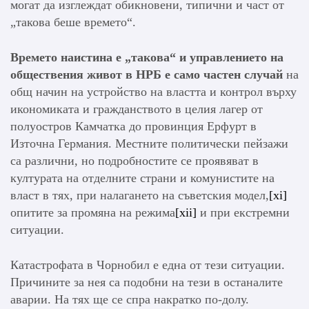
могат да изглеждат обикновени, типични и част от
„такова беше времето“.
Времето наистина е „такова“ и управлението на
обществения живот в НРБ е само частен случай
на
общ начин на устройство на властта и контрол върху
икономиката и гражданството в целия лагер от
полуостров Камчатка до провинция Ерфурт в
Източна Германия. Местните политически пейзажи
са различни, но подробностите се проявяват в
културата на отделните страни и комунистите на
власт в тях, при налагането на съветския модел,
[xi]
опитите за промяна на режима
[xii]
и при екстремни
ситуации.
Катастрофата в Чорнобил е една от тези ситуации.
Причините за нея са подобни на тези в останалите
аварии. На тях ще се спра накратко по-долу.