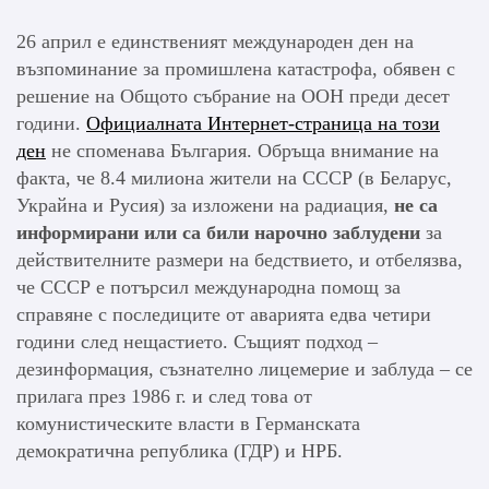
26 април е единственият международен ден на
възпоминание за промишлена катастрофа, обявен с
решение на Общото събрание на ООН преди десет
години.
Официалната Интернет-страница на този
ден
не споменава България. Обръща внимание на
факта, че 8.4 милиона жители на СССР (в Беларус,
Украйна и Русия) за изложени на радиация,
не са
информирани или са били нарочно заблудени
за
действителните размери на бедствието, и отбелязва,
че СССР е потърсил международна помощ за
справяне с последиците от аварията едва четири
години след нещастието. Същият подход –
дезинформация, съзнателно лицемерие и заблуда – се
прилага през 1986 г. и след това от
комунистическите власти в Германската
демократична република (ГДР) и НРБ.