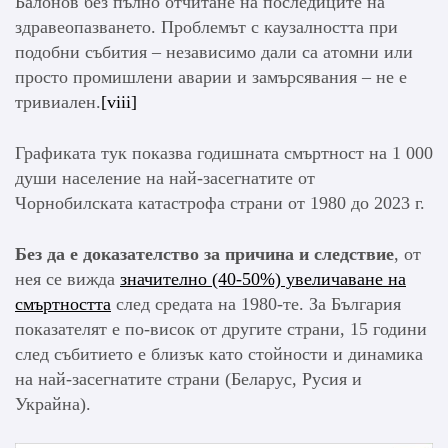
Балонов без пълно отчитане на последиците на
здравеопазването. Проблемът с каузалността при
подобни събития – независимо дали са атомни или
просто промишлени аварии и замърсявания – не е
тривиален.
[viii]
Графиката тук показва годишната смъртност на 1 000
души население на най-засегнатите от
Чорнобилската катастрофа страни от 1980 до 2023 г.
Без да е доказателство за причина и следствие
, от
нея се вижда
значително (40-50%) увеличаване на
смъртността
след средата на 1980-те. За България
показателят е по-висок от другите страни, 15 години
след събитието е близък като стойности и динамика
на най-засегнатите страни (Беларус, Русия и
Украйна).