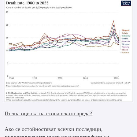
Пълна оценка на стопанската вреда?
Ако се остойностяват всички последици,
икономическите щети от катастрофата са