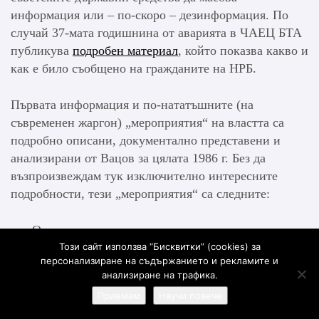
информация или – по-скоро – дезинформация. По
случай 37-мата годишнина от аварията в ЧАЕЦ БТА
публикува
подробен материал
, който показва какво и
как е било съобщено на гражданите на НРБ.
Първата информация и по-нататъшните (на
съвременен жаргон) „мероприятия“ на властта са
подробно описани, документално представени и
анализирани от Вацов за цялата 1986 г. Без да
възпроизвеждам тук изключително интересните
подробности, тези „мероприятия“ са следните:
Отричане на каквито и да е замърсявания в
Този сайт използва “Бисквитки” (cookies) за
България от катастрофата в продължение на
персонализиране на съдържанието и рекламите и
десет дена;
анализиране на трафика.
Неизпълнение на задълженията на Комитета за
Приемам
Научи повече
използване на атомната енергия за мирни цели