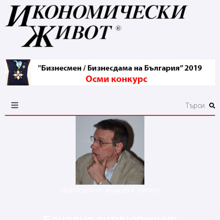
Написано от
Красен Станчев
Банално античовешко: