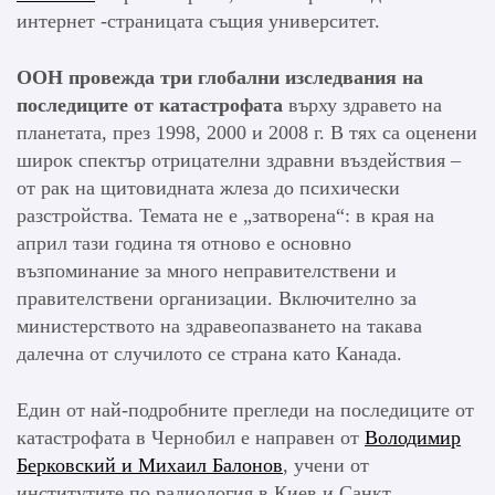
интернет -страницата същия университет.
ООН провежда три глобални изследвания на
последиците от катастрофата
върху здравето на
планетата, през 1998, 2000 и 2008 г. В тях са оценени
широк спектър отрицателни здравни въздействия –
от рак на щитовидната жлеза до психически
разстройства. Темата не е „затворена“: в края на
април тази година тя отново е основно
възпоминание за много неправителствени и
правителствени организации. Включително за
министерството на здравеопазването на такава
далечна от случилото се страна като Канада.
Един от най-подробните прегледи на последиците от
катастрофата в Чернобил е направен от
Володимир
Берковский и Михаил Балонов
, учени от
институтите по радиология в Киев и Санкт