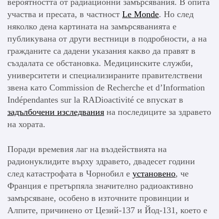
вероятността от радиационни замърсявания. В опита
участва и пресата, в частност
Le Monde
. Но след
няколко дена картината на замърсяванията е
публикувана от други вестници в подробности, а на
гражданите са дадени указания какво да правят в
създалата се обстановка. Медицинските служби,
университети и специализираните правителствени
звена като Commission de Recherche et d’Information
Indépendantes sur la RADioactivité се впускат в
задълбочени изследвания
на последиците за здравето
на хората.
Поради времевия лаг на въздействията на
радионуклидите върху здравето, двадесет години
след катастрофата в Чорнобил е
установено
, че
Франция е претърпяла значително радиоактивно
замърсяване, особено в източните провинции и
Алпите, причинено от Цезий-137 и Йод-131, което е