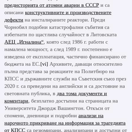
предисторията от атомни аварии в СССР
и са
описани
конструктивните и производствените
дефекти
на инсталираните реактори. Преди
Чорнобил подобни катастрофални събития са
избегнати по щастлива случайност в Литовската
АЕЦ „Игналина“
, която след 1986 г. работи с
намалена мощност, а след 1989 г. постепенно е
изведена от експлоатация, частично финансирано от
бюджета на ЕС.
[vi]
Архивите, даващи относително
пълна представа за реакциите на Политбюро на
КПСС и държавните служби на Съветския съюз през
2020 г. са преведени на английски и са достояние на
световната публика, в
два тома документи и
коментари
, безплатно достъпни на страницата на
Университета Джордж Вашингтон. Откъси от
спомени, дневници и подробни
анализи на
нарочното прикриване на информация за трагедията
от КПСС
са резюмирани, анализирани и достъпни от