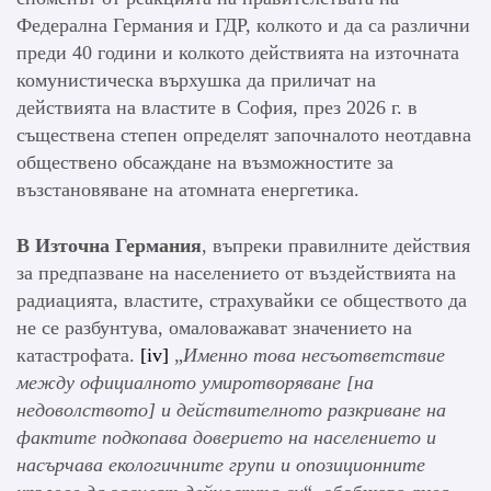
Федерална Германия и ГДР, колкото и да са различни
преди 40 години и колкото действията на източната
комунистическа върхушка да приличат на
действията на властите в София, през 2026 г. в
съществена степен определят започналото неотдавна
обществено обсаждане на възможностите за
възстановяване на атомната енергетика.
В Източна Германия
, въпреки правилните действия
за предпазване на населението от въздействията на
радиацията, властите, страхувайки се обществото да
не се разбунтува, омаловажават значението на
катастрофата.
[iv]
„
Именно това несъответствие
между официалното умиротворяване
[
на
недоволството
]
и действителното разкриване на
фактите подкопава доверието на населението и
насърчава екологичните групи и опозиционните