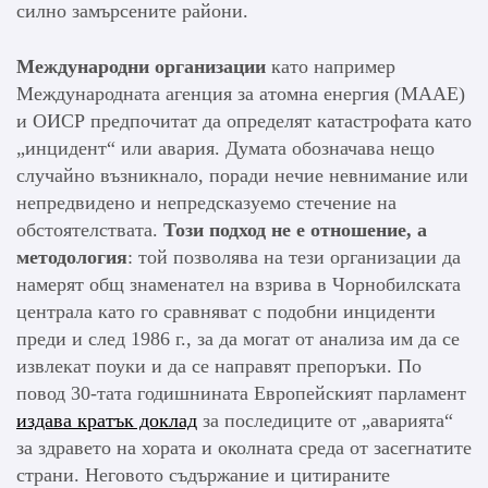
силно замърсените райони.
Международни организации
като например
Международната агенция за атомна енергия (МААЕ)
и ОИСР предпочитат да определят катастрофата като
„инцидент“ или авария. Думата обозначава нещо
случайно възникнало, поради нечие невнимание или
непредвидено и непредсказуемо стечение на
обстоятелствата.
Този подход не е отношение, а
методология
: той позволява на тези организации да
намерят общ знаменател на взрива в Чорнобилската
централа като го сравняват с подобни инциденти
преди и след 1986 г., за да могат от анализа им да се
извлекат поуки и да се направят препоръки. По
повод 30-тата годишнината Европейският парламент
издава кратък доклад
за последиците от „аварията“
за здравето на хората и околната среда от засегнатите
страни. Неговото съдържание и цитираните