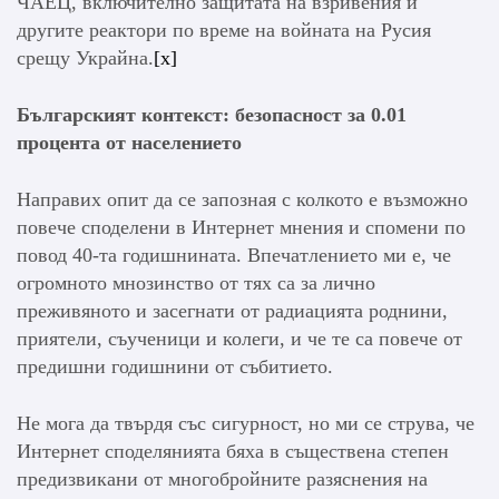
ЧАЕЦ, включително защитата на взривения и
другите реактори по време на войната на Русия
срещу Украйна.
[x]
Българският контекст: безопасност за
0.01
процента от населението
Направих опит да се запозная с колкото е възможно
повече споделени в Интернет мнения и спомени по
повод 40-та годишнината. Впечатлението ми е, че
огромното мнозинство от тях са за лично
преживяното и засегнати от радиацията роднини,
приятели, съученици и колеги, и че те са повече от
предишни годишнини от събитието.
Не мога да твърдя със сигурност, но ми се струва, че
Интернет споделянията бяха в съществена степен
предизвикани от многобройните разяснения на