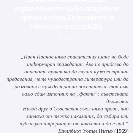
управлението на България по
време и след бедствието в
Чернобилската АЕЦ
18.05.2026
„Иван Иванов няма спасителния шанс на бъде
информиран гражданин. Ако не прибягва до
опасната практика да слуша чуждестранни
предавания, чете чуждестранна литература или да
разговаря с чуждестранни посетители, той има
само един източник на „факти“: съветската
държава.
Никой друг в Съветския съюз няма право, под
заплаха от тежко наказание, да събира или
публикува информация от какъвто и да е вид.“
Джилбърт Уорън Нътър (
1969
)