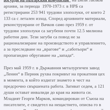
абсурди на българския комунизъм“
на Вили Лилков
архиви, за периода 1970-1973 г. в НРБ са
регистрирани 253 941 трудови злополуки, от които 2
133 са с летален изход. Според архивните материали,
реконструирани от Вачков само през 1959 г. от
трудови злополуки са загубени почти 12.5 милиона
работни дни. Тези загуби са повод не за
рационализиране на производството и управлението,
а за преследване на „врагове“ и „саботьори“ и
пропагандно обругаване на „запада“.
През май 1959 г. в Държавния металургичен завод
„Ленин“ в Перник рухва покривът на прокатния цех
в момента, в който издигат знамето в чест на
предсрочно свършената работа. Загиват седем, а 121
души остават инвалиди до края на живота си.
Младият Георги Марков, командирован от Съюза на
писателите, е свидетел на нещастието, описва го в