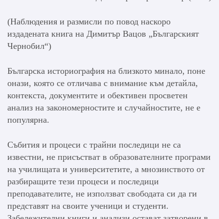
(Наблюдения и размисли по повод наскоро
издадената книга на Димитър Вацов „Българският
Чернобил“)
Българска историография на близкото минало, поне
онази, която се отличава с внимание към детайла,
контекста, документите и обективен просветен
анализ на закономерностите и случайностите, не е
популярна.
Събития и процеси с трайни последици не са
известни, не присъстват в образователните програми
на училищата и университетите, а мнозинството от
разбиращите тези процеси и последици
преподавателите, не използват свободата си да ги
представят на своите ученици и студенти.
Забележителни книги и анализи остават затворени в