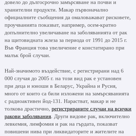
довело до дългосрочно замърсяване на почви и
хранителни продукти. Макар първоначално
официалните съобщения да омаловажават рисковете,
проучванията показват, например, осем-кратно
допълнително увеличаване на заболяванията от рак
на щитовидната жлеза за периода от 1991 до 2015 г.
Във Франция това увеличение е констатирано при
малък брой случаи.
Най-значимото въздействие, с регистрирани над 6
000 случая до 2005 г. на този вид рак е установен
при деца и юноши в Беларус, Украйна и Русия,
много от които са били изложени на замърсяванията
с радиоактивен йод-131. Нарастват, макар и не
толкова драстично,
регистрираните случаи на всички
ракови заболявания
. Други видове рак, включително
левкемия, лимфомия и рак на гърдата, показват
повишени нива при ликвидаторите и жителите на