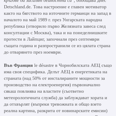
кръгове да засилят дейността си
“, обобщава днес
Detschland.de. Това настроение е главен мотиватор
както на бягството на източните германци на запад в
началото на май 1989 г. през Унгарската народна
република (отворило първо Желязната завеса след
консултации с Москва), така и на понеделнишките
протести в Лайпциг, започнали през септември
същата година и разпространили се из цялата страна
до отварянето през ноември.
Във Франция
le désastre в Чорнобилската АЕЦ също
има своя специфика. Делът АЕЦ в енергетиката на
страната (над 50% от инсталираните мощности за
производство на електроенергия) първоначално
сякаш повлиява на властите (съответно
метеорологичната служба) да заблуждават хората и
да отхвърлят (въпреки тревожната и общо взето
реална картина, разкрита от новинарските емисии)