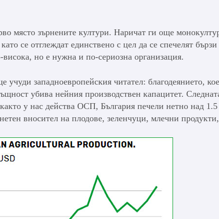
рво място зърнените култури. Наричат ги още монокулту
 като се отглеждат единствено с цел да се спечелят бързи
о-висока, но е нужна и по-сериозна организация.
ще учуди западноевропейския читател: благодеянието, ко
всъщност убива нейния производствен капацитет. Следнат
откакто у нас действа ОСП, България печели нетно над 1.5
 нетен вносител на плодове, зеленчуци, млечни продукти,