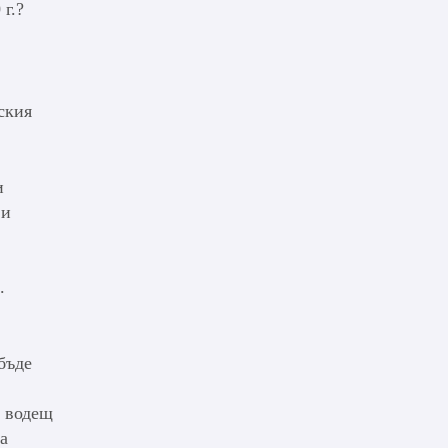
г.?
ския
и
ви
.
бъде
, водещ
а