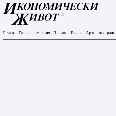
Начало
Гласове и мнения
Новини
Е-зона
Архивни страни