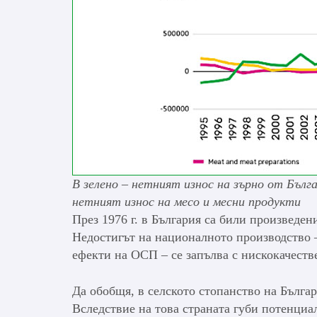
В зелено – нетният износ на зърно от Бълг
нетният износ на месо и месни продукти
През 1976 г. в България са били произведени
Недостигът на националното производство 
ефекти на ОСП – се запълва с нискокачеств
Да обобщя, в селското стопанство на Българ
Вследствие на това страната губи потенциа