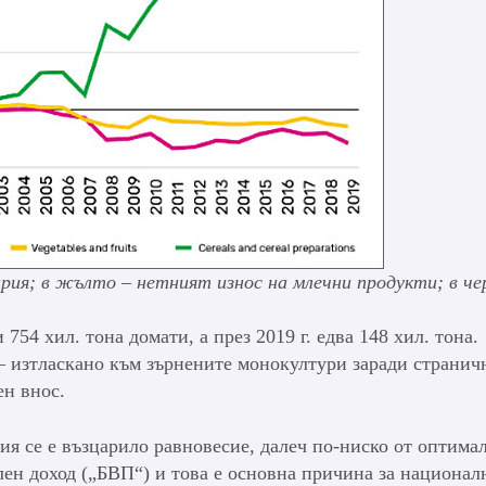
ария; в жълто – нетният износ на млечни продукти; в че
 754 хил. тона домати, а през 2019 г. едва 148 хил. тона.
– изтласкано към зърнените монокултури заради странич
ен внос.
ия се е възцарило равновесие, далеч по-ниско от оптима
лен доход („БВП“) и това е основна причина за национал