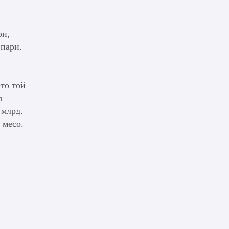
ри,
 пари.
ето той
а
 млрд.
 месо.