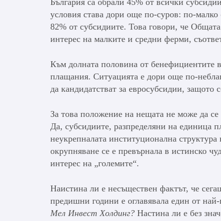
България са обрали 45% от всички субсидии
условия става дори още по-суров: по-малко
82% от субсидиите. Това говори, че Общата
интерес на малките и средни ферми, съответ
Към долната половина от бенефициентите в 
плащания. Ситуацията е дори още по-небла
да кандидатстват за евросубсидии, защото 
За това положение на нещата не може да се
Да, субсидиите, разпределяни на единица п
неукрепналата институционална структура 
окрупняване се е превърнала в истинско ч
интерес на „големите“.
Наистина ли е несъществен фактът, че сега
предишни години е оглавявала един от най-
Мел Инвест Холдинг?
Настина ли е без знач