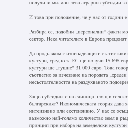
получили милион лева аграрни субсидии за д
И това при положение, че у нас от години е
Разбира се, подобни „персонални“ факти мо
сектор. Нека читателите в Европа преценят
Да продължим с изненадващите статистики: 
култури, средно за ЕС ще получи 15 695 ев
култури ще „гушне“ 31 000 евро. Това говор
съответно за изчезване на породата „среден
несъстоятелността на раздухваното подозрен
Защо субсидиите на единица площ в селскот
българският? Икономическата теория дава я
интензивно или екстензивно. У нас се осъще
възможно най-голямо количество земя в ръц
принцип при избора на земеделски култури 