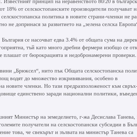
. Известният принцип на неравенството 80/20 в българс
 от 18% от селскостопанските производители получават н
 селскостопанска политика в новите страни-членки не ра
но не допринася за развитието на „зелена селска Европа
България се насочват едва 3.4% от общата сума на дире
гоприятна, тъй като много дребни фермери изобщо се отк
се плашат от бюрокрацията и недобронамерени проверки.
 вини „Брюксел“, нито пък Общата селскостопанска поли
лощ водят до множество изкривявания, особено в
на новите членки. Но тази предразположеност към свръх
удовище единствено заради национални политики, въведе
шният Министър на земеделието, г-жа Десислава Танева, 
големите получатели на селскостопански субсидии в Бъл
ение това, че свекърът и зълвата на министър Танева са