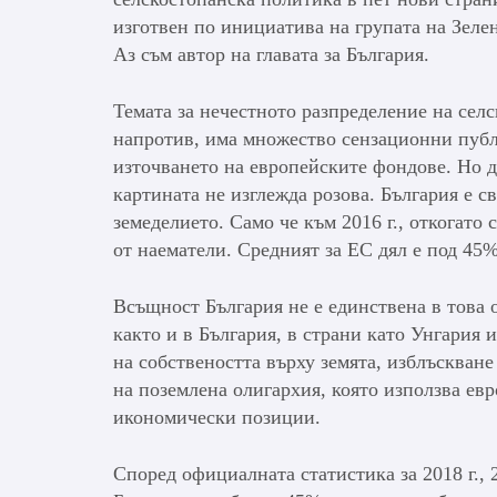
изготвен по инициатива на групата на Зеле
Аз съм автор на главата за България.
Темата за нечестното разпределение на селс
напротив, има множество сензационни публ
източването на европейските фондове. Но д
картината не изглежда розова. България е св
земеделието. Само че към 2016 г., откогато
от наематели. Средният за ЕС дял е под 45%
Всъщност България не е единствена в това
както и в България, в страни като Унгария
на собствеността върху земята, изблъскване
на поземлена олигархия, която използва ев
икономически позиции.
Според официалната статистика за 2018 г.,