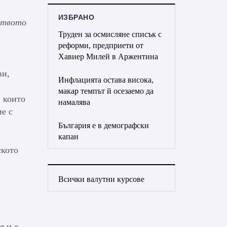
ИЗБРАНО
рството
Труден за осмисляне списък с
реформи, предприети от
Хавиер Милей в Аржентина
ви,
Инфлацията остава висока,
макар темпът й осезаемо да
, които
намалява
е с
България е в демографски
капан
ското
Всички валутни курсове
я и е