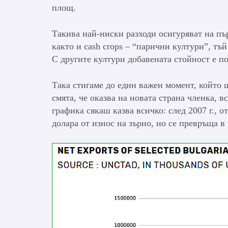
площ.
Такива най-ниски разходи осигуряват на пъ
както и cash crops – “парични култури”, тъй
С другите култури добавената стойност е п
Така стигаме до един важен момент, който 
смята, че оказва на новата страна членка, 
графика сякаш казва всичко: след 2007 г., 
долара от износ на зърно, но се превръща в