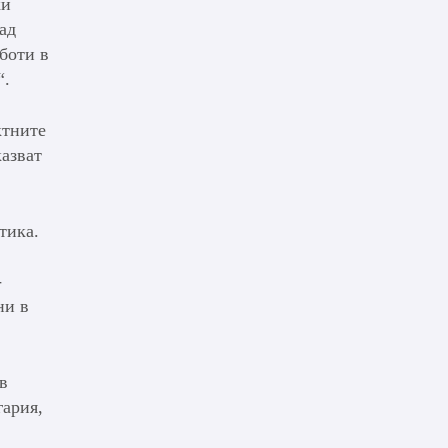
ки
ад
боти в
“.
ктните
азват
тика.
-
ни в
в
гария,