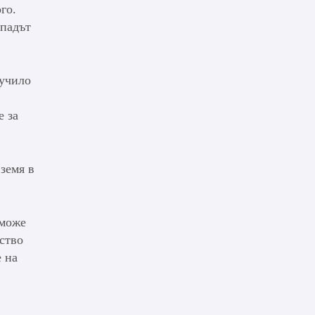
го.
спадът
лучило
е за
земя в
 може
ство
е на