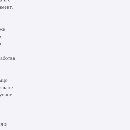
амент.
аже
и
а,
работва
Също
няване
зуване
я в