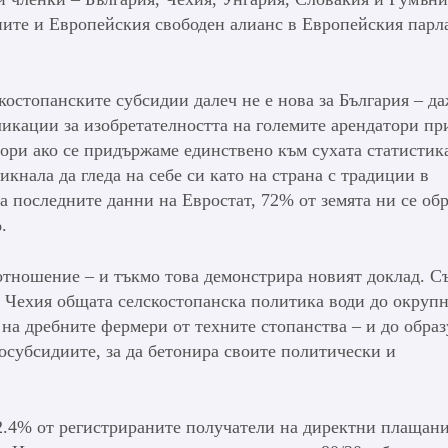
ните и Европейския свободен алианс в Европейския парл
костопанските субсидии далеч не е нова за България – д
икации за изобретателността на големите арендатори пр
ори ако се придържаме единствено към сухата статистик
икнала да гледа на себе си като на страна с традиции в
 са последните данни на Евростат, 72% от земята ни се об
.
 отношение – и тъкмо това демонстрира новият доклад. 
 и Чехия общата селскостопанска политика води до окруп
 на дребните фермери от техните стопанства – и до обра
росубсидиите, за да бетонира своите политически и
 2.4% от регистрираните получатели на директни плащани