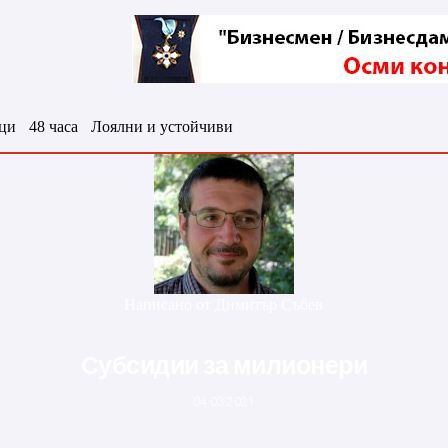
ци
48 часа
Лоялни и устойчиви
Написано от
Димитър Събев
Субсидии за милионери
04.03.2021