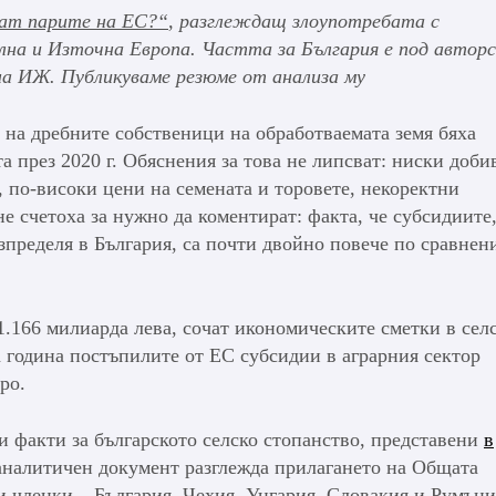
ат парите на ЕС?“
, разглеждащ злоупотребата с
лна и Източна Европа. Частта за България е под авто
на ИЖ. Публикуваме резюме от анализа му
 на дребните собственици на обработваемата земя бяха
а през 2020 г. Обяснения за това не липсват: ниски доби
, по-високи цени на семената и торовете, некоректни
е счетоха за нужно да коментират: факта, че субсидиите
пределя в България, са почти двойно повече по сравнени
и 1.166 милиарда лева, сочат икономическите сметки в сел
 година постъпилите от ЕС субсидии в аграрния сектор
евро.
и факти за българското селско стопанство, представени
в
налитичен документ разглежда прилагането на Общата
и членки – България, Чехия, Унгария, Словакия и Румъни