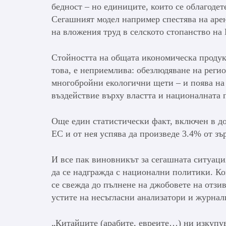
бедност – но единиците, които се облагодет
Сегашният модел например спестява на арен
на вложения труд в селското стопанство на 
Стойността на общата икономическа продукц
това, е неприемлива: обезлюдяване на реги
многобройни екологични щети – и поява на 
въздействие върху властта и националната
Още един статистически факт, включен в до
ЕС и от нея успява да произведе 3.4% от зъ
И все пак виновникът за сегашната ситуаци
да се надгражда с национални политики. Ко
се свежда до пълнене на джобовете на отзи
устите на несъгласни анализатори и журнали
„Китайците (арабите, евреите…) ни изкупу