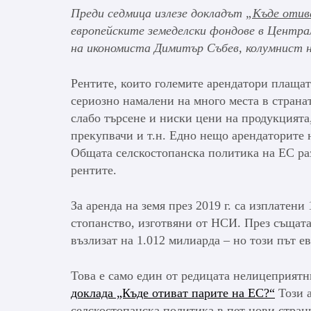
Преди седмица излезе докладът
„Къде отив
европейските земеделски фондове в Центра
на икономиста Димитър Събев, колумнист 
Рентите, които големите арендатори плащат
сериозно намалени на много места в странат
слабо търсене и ниски цени на продукцията
прекупвачи и т.н. Едно нещо арендаторите н
Общата селскостопанска политика на ЕС раз
рентите.
За аренда на земя през 2019 г. са изплатен
стопанство, изготвяни от НСИ. През същата
възлизат на 1.012 милиарда – но този път 
Това е само един от редицата нелицеприятн
доклада „Къде отиват парите на ЕС?“
Този а
селскостопанска политика в пет нови стран