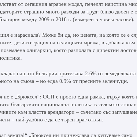
елстват от сегашния аграрен модел, печелят наистина мно
даторите страшно много разходи за труд: близо двоен е 
България между 2009 и 2018 г. (измерен в човекочасове).
ия е нараснала? Може би да, но цената, на която се е с
оните, дезинтеграция на селищната мрежа, в добавка към
поземлена олигархия, която разполага с директни лостов
 политика.
клада: нашата България притежава 2.6% от земеделската 
рното на съюза – но едва 0.9% от пресните зеленчуци.
я не е „Брюксел“: ОСП е просто една рамка, върху която
гато българската национална политика в селското стопан
вчивите към властта арендатори – съчетано със запушван
сти – най-удобно е да се търси враг отвън.
ват земята!“ „Брюксел ни принуждава да купуваме само