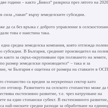
ве години – както „Бивол“ разкриха през лятото на 2020 
 в сила „таван“ върху земеделските субсидии.
же да са без връзка с доброто управление в селскостопан
 дали това е наистина така.
една средна земеделска компания, която отглежда полев
ро субсидии. В България, средният производител на поле
и както за свръх-окрупняване при ползването на земите,
 по размер земеделски производител“ – така и за
ие, че България е ощетена от размера на ставките в ОСП
о стопанство са вредни за неукрепнал сектор като
сен отговор. Развитието на селското стопанство може да 
ствява екстензивно развитие, т.е. чрез натрупване на
ете на един стопански субект. В екстензивното развитие
са най-ниските средни разходи за обработване на единиц