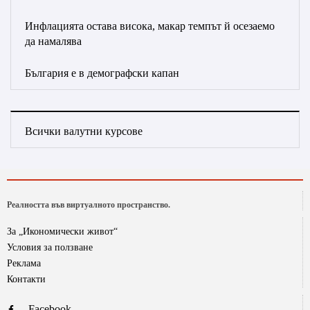
Инфлацията остава висока, макар темпът й осезаемо
да намалява
България е в демографски капан
Всички валутни курсове
Реалността във виртуалното пространство.
За „Икономически живот“
Условия за ползване
Реклама
Контакти
Facebook