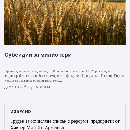
Субсидии за милионери
Преди седмица излезе докладът „Къде отиват парите на ЕС?“, разглеждащ
злоупотребата с европейските земеделски фондове в Централна и Източна Европа.
Частта за България е под авторството...
Димитър Събев
5 години
ИЗБРАНО
Труден за осмисляне списък с реформи, предприети от
Хавиер Милей в Аржентина