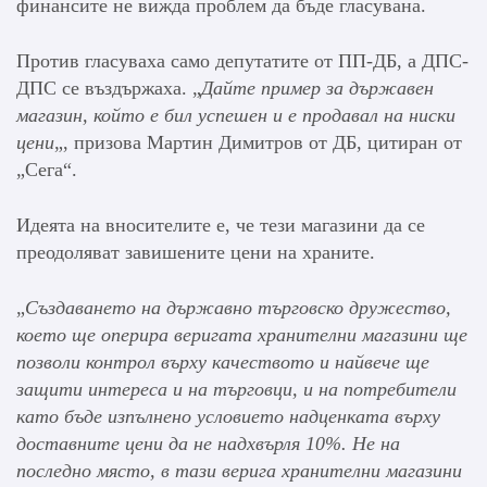
финансите не вижда проблем да бъде гласувана.
Против гласуваха само депутатите от ПП-ДБ, а ДПС-
ДПС се въздържаха. „
Дайте пример за държавен
магазин, който е бил успешен и е продавал на ниски
цени
„, призова Мартин Димитров от ДБ, цитиран от
„Сега“.
Идеята на вносителите е, че тези магазини да се
преодоляват завишените цени на храните.
„
Създаването на държавно търговско дружество,
което ще оперира веригата хранителни магазини ще
позволи контрол върху качеството и найвече ще
защити интереса и на търговци, и на потребители
като бъде изпълнено условието надценката върху
доставните цени да не надхвърля 10%. Не на
последно място, в тази верига хранителни магазини