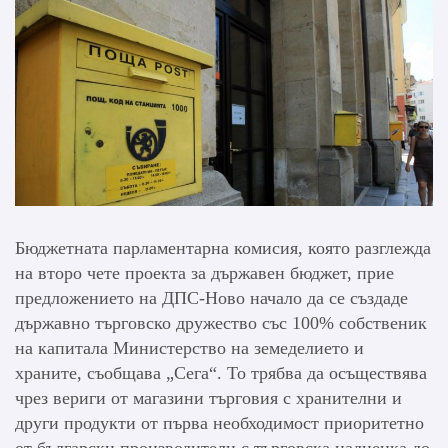
Бюджетната парламентарна комисия, която разглежда
на второ чете проекта за държавен бюджет, прие
предложението на ДПС-Ново начало да се създаде
държавно търговско дружество със 100% собственик
на капитала Министерство на земеделието и
храните, съобщава „Сега“. То трябва да осъществява
чрез вериги от магазини търговия с хранителни и
други продукти от първа необходимост приоритетно
от български производители с търговска надценка до