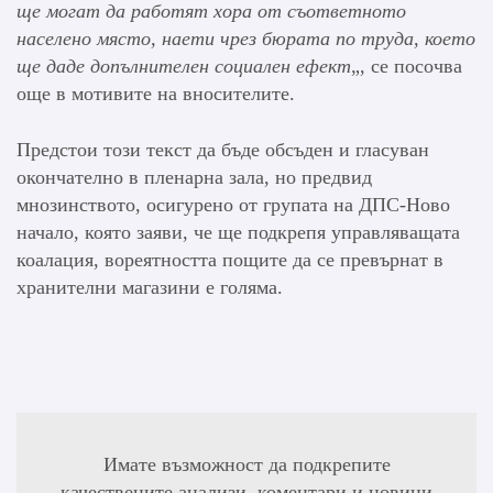
ще могат да работят хора от съответното
населено място, наети чрез бюрата по труда, което
ще даде допълнителен социален ефект
„, се посочва
още в мотивите на вносителите.
Предстои този текст да бъде обсъден и гласуван
окончателно в пленарна зала, но предвид
мнозинството, осигурено от групата на ДПС-Ново
начало, която заяви, че ще подкрепя управляващата
коалация, вореятността пощите да се превърнат в
хранителни магазини е голяма.
Имате възможност да подкрепите
качествените анализи, коментари и новини