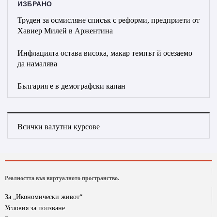
ИЗБРАНО
Труден за осмисляне списък с реформи, предприети от
Хавиер Милей в Аржентина
Инфлацията остава висока, макар темпът й осезаемо
да намалява
България е в демографски капан
Всички валутни курсове
Реалността във виртуалното пространство.
За „Икономически живот“
Условия за ползване