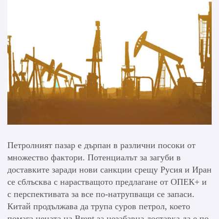
Петролният пазар е дърпан в различни посоки от
множество фактори. Потенциалът за загуби в
доставките заради нови санкции срещу Русия и Иран
се сблъсква с нарастващото предлагане от ОПЕК+ и
с перспективата за все по-натрупващи се запаси.
Китай продължава да трупа суров петрол, което
помага цената на Brent за незабавна доставка да е по-