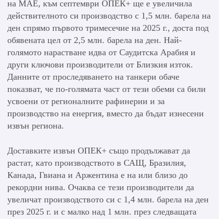
на МАЕ, към септември ОПЕК+ ще е увеличила
действителното си производство с 1,5 млн. барела на
ден спрямо първото тримесечие на 2025 г., доста под
обявената цел от 2,5 млн. барела на ден. Най-
голямото нарастване идва от Саудитска Арабия и
други ключови производители от Близкия изток.
Данните от проследяването на танкери обаче
показват, че по-голямата част от тези обеми са били
усвоени от регионалните рафинерии и за
производство на енергия, вместо да бъдат изнесени
извън региона.
Доставките извън ОПЕК+ също продължават да
растат, като производството в САЩ, Бразилия,
Канада, Гвиана и Аржентина е на или близо до
рекордни нива. Очаква се тези производители да
увеличат производството си с 1,4 млн. барела на ден
през 2025 г. и с малко над 1 млн. през следващата