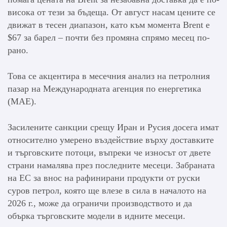
висока от тези за бъдеща. От август насам цените се
движат в тесен диапазон, като към момента Brent е
$67 за барел – почти без промяна спрямо месец по-
рано.
Това се акцентира в месечния анализ на петролния
пазар на Международната агенция по енергетика
(МАЕ).
Засилените санкции срещу Иран и Русия досега имат
относително умерено въздействие върху доставките
и търговските потоци, въпреки че износът от двете
страни намалява през последните месеци. Забраната
на ЕС за внос на рафинирани продукти от руски
суров петрол, която ще влезе в сила в началото на
2026 г., може да ограничи производството и да
обърка търговските модели в идните месеци.