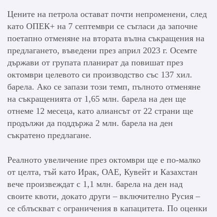
Цените на петрола остават почти непроменени, след
като ОПЕК+ на 7 септември се съгласи да започне
поетапно отменяне на втората вълна съкращения на
предлагането, въведени през април 2023 г. Осемте
държави от групата планират да повишат през
октомври целевото си производство със 137 хил.
барела. Ако се запази този темп, пълното отменяне
на съкращенията от 1,65 млн. барела на ден ще
отнеме 12 месеца, като алиансът от 22 страни ще
продължи да поддържа 2 млн. барела на ден
съкратено предлагане.
Реалното увеличение през октомври ще е по-малко
от целта, тъй като Ирак, ОАЕ, Кувейт и Казахстан
вече произвеждат с 1,1 млн. барела на ден над
своите квоти, докато други – включително Русия –
се сблъскват с ограничения в капацитета. По оценки