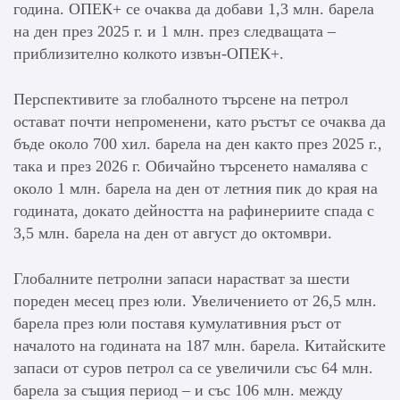
година. ОПЕК+ се очаква да добави 1,3 млн. барела
на ден през 2025 г. и 1 млн. през следващата –
приблизително колкото извън-ОПЕК+.
Перспективите за глобалното търсене на петрол
остават почти непроменени, като ръстът се очаква да
бъде около 700 хил. барела на ден както през 2025 г.,
така и през 2026 г. Обичайно търсенето намалява с
около 1 млн. барела на ден от летния пик до края на
годината, докато дейността на рафинериите спада с
3,5 млн. барела на ден от август до октомври.
Глобалните петролни запаси нарастват за шести
пореден месец през юли. Увеличението от 26,5 млн.
барела през юли поставя кумулативния ръст от
началото на годината на 187 млн. барела. Китайските
запаси от суров петрол са се увеличили със 64 млн.
барела за същия период – и със 106 млн. между