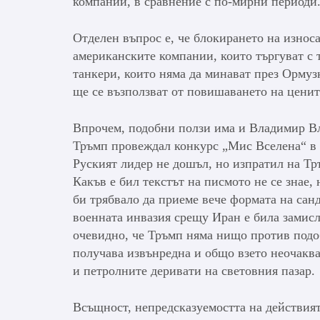
компании, в сравнение с по-мирни периоди
Отделен въпрос е, че блокирането на износа
американските компании, които търгуват с т
танкери, които няма да минават през Ормуз
ще се възползват от повишаването на ценит
Впрочем, подобни ползи има и Владимир Вл
Тръмп провеждал конкурс „Мис Вселена“ в 
Руският лидер не дошъл, но изпратил на Тръ
Какъв е бил текстът на писмото не се знае
би трябвало да приеме вече формата на санд
военната инвазия срещу Иран е била замисле
очевидно, че Тръмп няма нищо против подоб
получава извънредна и общо взето неочакв
и петролните деривати на световния пазар.
Всъщност, непредсказуемостта на действият