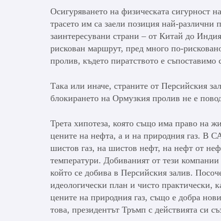
Осигуряването на физическата сигурност на
трасето им са заели позиция най-различни 
заинтересувани страни – от Китай до Индия
рискован маршрут, пред много по-рискован
пролив, където пиратството е съпоставимо 
Така или иначе, страните от Персийския за
блокирането на Ормузкия пролив не е повод 
Трета хипотеза, която също има право на ж
цените на нефта, а и на природния газ. В 
шистов газ, на шистов нефт, на нефт от не
температури. Добиваният от тези компании 
който се добива в Персийския залив. Посоч
идеологически план и чисто практически, к
цените на природния газ, също е добра нов
това, президентът Тръмп с действията си съ