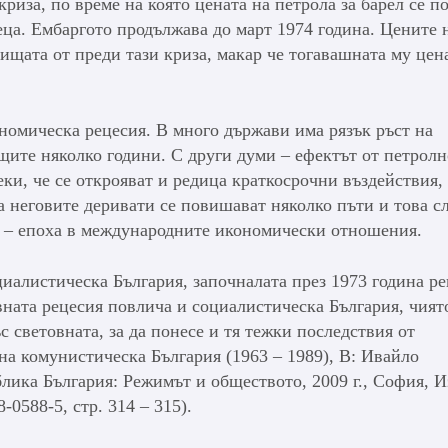
криза, по време на която цената на петрола за барел се п
еца. Ембаргото продължава до март 1974 година. Цените 
ищата от преди тази криза, макар че тогавашната му цен
ономическа рецесия. В много държави има рязък ръст на
щите няколко години. С други думи – ефектът от петролн
еки, че се открояват и редица краткосрочни въздействия, 
а неговите деривати се повишават няколко пъти и това с
ем – епоха в международните икономически отношения.
циалистическа България, започналата през 1973 година ре
вната рецесия повлича и социалистическа България, чият
с световната, за да понесе и тя тежки последствия от
а комунистическа България (1963 – 1989), В: Ивайло
лика България: Режимът и обществото, 2009 г., София, И
0588-5, стр. 314 – 315).