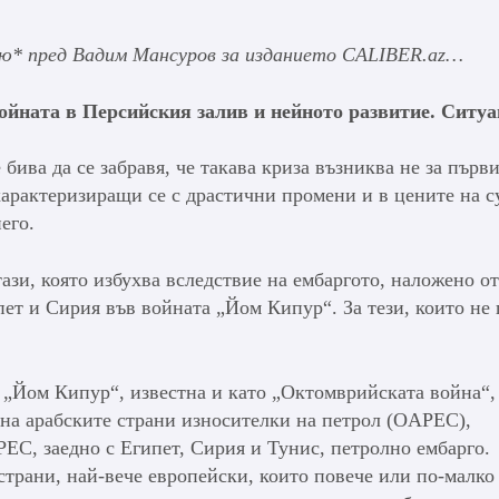
рвю* пред Вадим Мансуров за изданието
CALIBER.az
…
ойната в Персийския залив и нейното развитие. Ситу
бива да се забравя, че такава криза възниква не за първи
характеризиращи се с драстични промени и в цените на с
его.
ази, която избухва вследствие на ембаргото, наложено от
пет и Сирия във войната „Йом Кипур“. За тези, които не
 „Йом Кипур“, известна и като „Октомврийската война“,
 на арабските страни износителки на петрол (OAPEC),
EC, заедно с Египет, Сирия и Тунис, петролно ембарго.
трани, най-вече европейски, които повече или по-малко