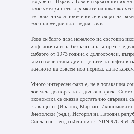
подкрепят Израел. Това е първата петролна 
поне четири пъти в рамките на няколко мес
петрола никога повече не се връщат на равн
смешна от днешна гледна точка.
Това ембарго дава началото на световна ик
инфлацията и на безработицата през следва
ембарго от 1973 година е дългосрочен, въпр
които вече стана дума. Цените на нефта и н
началото на съвсем нов период, да не каж
Много интересен факт е, че в тогавашна со
довежда до поредната дългова криза. Свето
икономика се оказва достатъчно свързана съ
ставащото. (Иванов, Мартин, Икономиката н
Знеполски (ред.), История на Народна репуб
Сиела софт енд пъблишинг, ISBN 978-954-28-