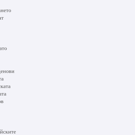
ането
ат
ато
ценови
та
ската
ата
ов
ейските