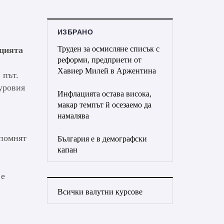
ИЗБРАНО
Труден за осмисляне списък с
ацията
реформи, предприети от
Хавиер Милей в Аржентина
 път.
уровия
Инфлацията остава висока,
макар темпът й осезаемо да
намалява
 помнят
България е в демографски
капан
 е
Всички валутни курсове