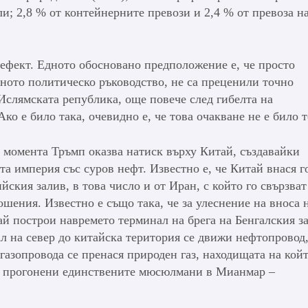
и; 2,8 % от контейнерните превози и 2,4 % от превоза н
ефект. Едното обосновано предположение е, че просто
ното политическо ръководство, не са преценили точно
 Ислямската република, още повече след гибелта на
ко е било така, очевидно е, че това очакване не е било 
в момента Тръмп оказва натиск върху Китай, създавайки
та империя със суров нефт. Известно е, че Китай внася 
йския залив, в това число и от Иран, с който го свързват
шения. Известно е също така, че за улеснение на вноса 
ай построи навремето терминал на брега на Бенгалския з
 на север до китайска територия се движи нефтопровод,
газопровода се пренася природен газ, находищата на койт
ха прогонени единствените мюсюлмани в Мианмар –