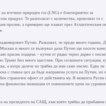
.
 на втечнен природен газ (LNG) е благоприятно за
ози продукт. Те разполагат с количества, превозват го с
кия пролив, а примерно ще плават през Атлантическия о
е.
адимирович Путин. Разказват, че преди много години, 
Москва и много се вълнувал дали Путин ще посети конк
мп красив подарък – кутия от рядко черно дърво с писмо
, но Тръмп бил много щастлив. При сегашната ситуация, к
ък, а вътре далече не трябва да има само писмо. Едва ли
на с главна цел да бъде направена услуга на Путин, но 
ен страничен ефект от действията му. В момента Русия 
ана финансова инжекция от повишените цени на суровия
а на президента на САЩ, към която трябва да прибавим 