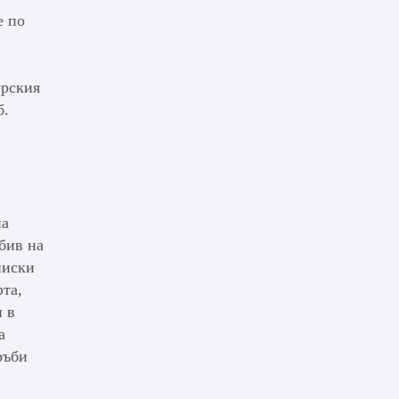
е по
урския
б.
на
бив на
ниски
фта,
и в
а
ръби