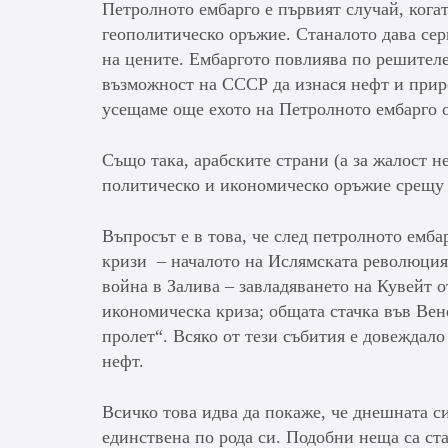
Петролното ембарго е първият случай, когат
геополитическо оръжие. Станалото дава сер
на цените. Ембаргото повлиява по решителе
възможност на СССР да изнася нефт и приро
усещаме още ехото на Петролното ембарго о
Също така, арабските страни (а за жалост не
политическо и икономическо оръжие срещу 
Въпросът е в това, че след петролното емб
кризи – началото на Ислямската революция
война в Залива – завладяването на Кувейт 
икономическа криза; общата стачка във Вен
пролет“. Всяко от тези събития е довеждало
нефт.
Всичко това идва да покаже, че днешната с
единствена по рода си. Подобни неща са ст