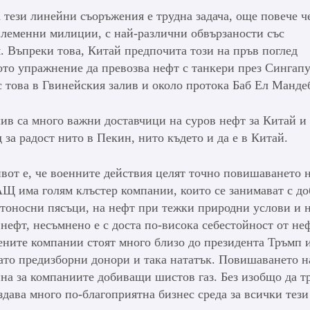
 тези линейни съоръжения е трудна задача, още повече ч
племенни милиции, с най-различни обвързаности със
. Въпреки това, Китай предпочита този на пръв поглед
ото упражнение да превозва нефт с танкери през Сингап
с това в Гвинейския залив и около протока Баб Ел Манде
лив са много важни доставчици на суров нефт за Китай и
за радост нито в Пекин, нито където и да е в Китай.
ивот е, че военните действия целят точно повишаването 
САЩ има голям клъстер компании, които се занимават с до
фтоносни пясъци, на нефт при тежки природни услови и 
нефт, несъмнено е с доста по-висока себестойност от не
ените компании стоят много близо до президента Тръмп 
ато предизборни донори и така нататък. Повишаването н
ина за компаниите добиващи шистов газ. Без изобщо да т
здава много по-благоприятна бизнес среда за всички тези