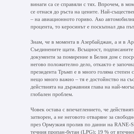
винаги са се справяли с тях. Впрочем, в м
се отнася до ръста на цените. Най-съществ
– на авиационното гориво. Ако автомобилни
процента, то керосинът е поскъпнал два път
Знам, че в момента в Азербайджан, а и в Ар
Съединените щати. Всъщност, подписаните
документи за помирение в Белия дом с пос
негово положително дело, откакто е започна
президента Тръмп е в много голяма степен 
нещо много важно – тя е достойнство на съ
действията на държавния глава на най-могъщ
глобален проблем.
Човек остава с впечатлението, че действия
затворен, а не неговото отваряне за свобод
през Ормузкия пролив по данни на RANE-Str
течния пропан-бутан (LPG); 19 % от втечне