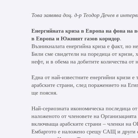
Това заявява доц. д-р Теодор Дечев в инте
Енергийната криза в Европа на фона на в
в Европа и Южният газов коридор
.
Възникналата енергийна криза е факт, но не 
Били сме свидетели на поредица от кризи, 
нефт, и в обема на добитите количества от н
Една от най-известните енергийни кризи е т
арабските страни, след поражението на Еги
ще поясня.
Най-сериозната икономическа последица от
наложеното от членовете на Организацията
включваща арабските страни – членки на OP
Ембаргото е наложено срещу САЩ и други с