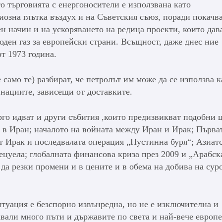
о търговията с енергоносители е използвана като
иозна глътка въздух и на Съветския съюз, поради покачв
н начин и на ускоряването на редица проекти, които дав
ден газ за европейски страни. Всъщност, даже днес ние
т 1973 година.
 само те) разбират, че петролът им може да се използва к
нациите, зависещи от доставките.
арго идват и други събития ,които предизвикват подобни 
 в Иран; началото на войната между Иран и Ирак; Първа
от Ирак и последвалата операция „Пустинна буря“; Азиат
ецуела; глобалната финансова криза през 2009 и „Арабск
 да резки промени и в цените и в обема на добива на сур
итуация е безспорно извънредна, но не е изключителна и
авали много пъти и държавите по света и най-вече европ