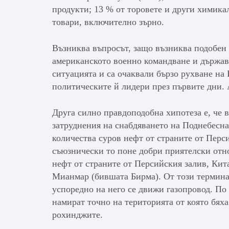
продукти; 13 % от торовете и други химикал
товари, включително зърно.
Възниква въпросът, защо възниква подобен 
американското военно командване и държав
ситуацията и са очаквали бързо рухване на
политическите й лидери през първите дни. А
Друга силно правдоподобна хипотеза е, че 
затруднения на снабдяването на Поднебесна
количества суров нефт от страните от Перси
съюзнически то поне добри приятелски отно
нефт от страните от Персийския залив, Кит
Мианмар (бившата Бирма). От този терминал
успоредно на него се движи газопровод. По 
намират точно на територията от която бя
рохинджите.