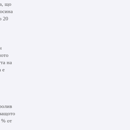
а, що
росина
о 20
н
ното
тта на
 е
пролив
 защото
 % от