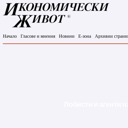
Начало
Гласове и мнения
Новини
Е-зона
Архивни страни
Лобисти и агенти 