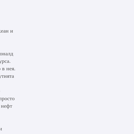
кеан и
Доналд
урса.
 в нея.
утията
е
просто
 нефт
и