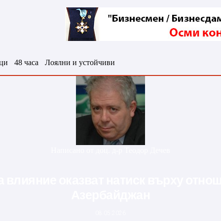
ци
48 часа
Лоялни и устойчиви
Написано от
доц. д-р Теодор Дечев
на влияние оказват натиск върху отно
Азербайджан
08.05.2026