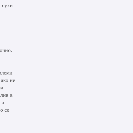
а сухи
точно.
големи
 ако не
на
алив в
 а
о се