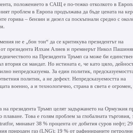
омента, положението в САЩ е по-тежко отколкото в Европ
еният проблем в Европа продължава да бъде цената на ке
те горива – бензин и дизел са поскъпнали средно с окол
и.
мения не е „бон тон“ да се критикува президентът на
 от президента Илхам Алиев и премиерът Никол Пашиня
редничеството на Президента Тръмп са може би единстве
л втория си мандат. Но истината е, че като цяло, дейнос
силно непредсказуема. За един политик, предсказуемостта
ответния политик, а не дефект. Непредсказуемостта на
ата военно, а и технологично, страна в света е огромен,
та на президента Тръмп целят задържането на Ормузкия 
но плаване. Това е голям проблем за глобалната търговия,
atfor, минават 38 % процента от добития суров нефт; 29
ния природен газ (LNG); 19 % от рафинираните петролни