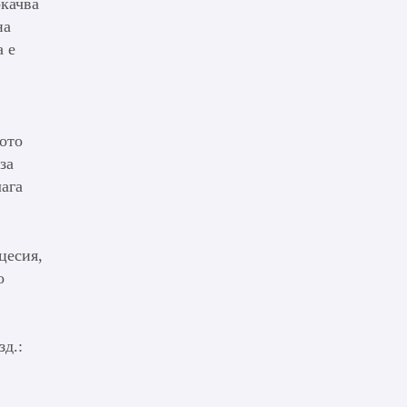
окачва
на
а е
ото
за
лага
цесия,
о
зд.: