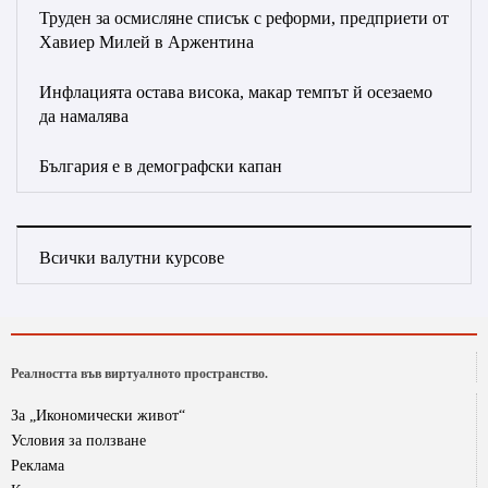
Труден за осмисляне списък с реформи, предприети от
Хавиер Милей в Аржентина
Инфлацията остава висока, макар темпът й осезаемо
да намалява
България е в демографски капан
Всички валутни курсове
Реалността във виртуалното пространство.
За „Икономически живот“
Условия за ползване
Реклама