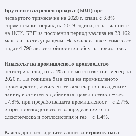
Брутният вътрешен продукт
(
БВП)
през
четвъртото тримесечие на 2020 г. спада с 3.8%
спрямо същия период на 2019 година, сочат данните
на НСИ. БВП за посочения период възлиза на 33 162
млн. лв. по текущи цени. На човек от населението се
падат 4 796 лв. от стойностния обем на показателя.
Индексът на промишленото производство
регистрира спад от 3.4% спрямо съответния месец на
2020 г.. На годишна база спад на промишленото
производство, изчислен от календарно изгладените
данни, е отчетен в добивната промишленост – със
17.8%, при преработващата промишленост – с 2.7%,
и при производството и разпределението на
електрическа и топлоенергия и газ – с 1.4%.
Календарно изгладените данни за
строителната