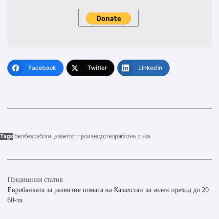
Facebook
Twitter
LinkedIn
Tags
бвп
безработица
заетост
производство
работна ръка
Предишния статия
Евробанката за развитие помага на Казахстан за зелен преход до 20
60-та