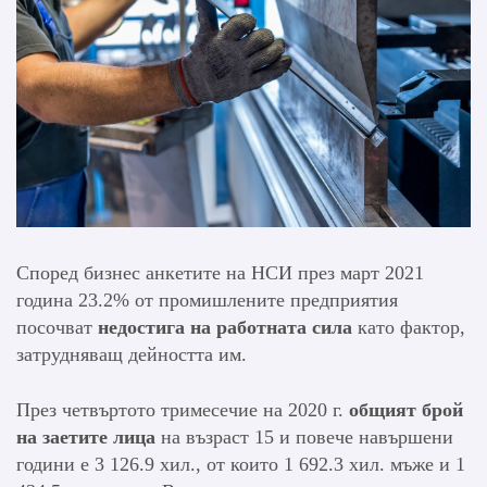
Според бизнес анкетите на НСИ през март 2021
година 23.2% от промишлените предприятия
посочват
недостига на работната сила
като фактор,
затрудняващ дейността им.
През четвъртото тримесечие на 2020 г.
общият брой
на заетите лица
на възраст 15 и повече навършени
години е 3 126.9 хил., от които 1 692.3 хил. мъже и 1