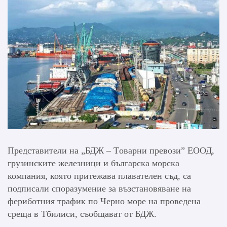
Представители на „БДЖ – Tоварни превози” ЕООД,
грузинските железници и българска морска
компания, която притежава плавателен съд, са
подписали споразумение за възстановяване на
фериботния трафик по Черно море на проведена
среща в Тбилиси, съобщават от БДЖ.