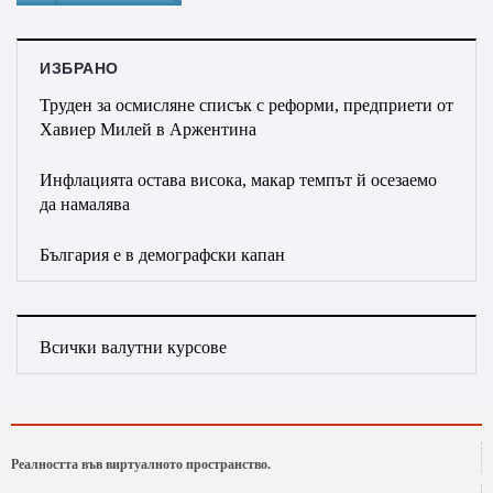
ИЗБРАНО
Труден за осмисляне списък с реформи, предприети от
Хавиер Милей в Аржентина
Инфлацията остава висока, макар темпът й осезаемо
да намалява
България е в демографски капан
Всички валутни курсове
Реалността във виртуалното пространство.