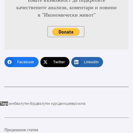
Имате възможност да подкрепите
качествените анализи, коментари и новини
в "Икономически живот"
Facebook
Twitter
LinkedIn
Tags
аикб
валутен борд
валутен курс
данъци
еврозона
Предишния статия