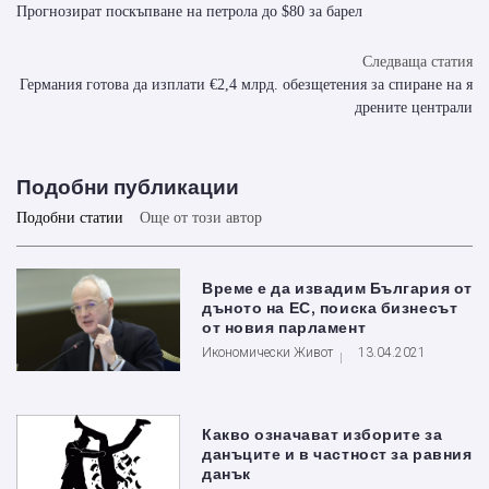
Прогнозират поскъпване на петрола до $80 за барел
Следваща статия
Германия готова да изплати €2,4 млрд. обезщетения за спиране на я
дрените централи
Подобни публикации
Подобни статии
Още от този автор
Време е да извадим България от
дъното на ЕС, поиска бизнесът
от новия парламент
Икономически Живот
13.04.2021
Какво означават изборите за
данъците и в частност за равния
данък