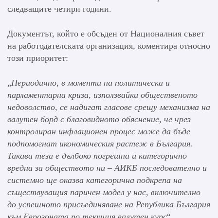
следващите четири години.
Документът, който е обсъден от Националния съвет
на работодателската организация, коментира относно
този приоритет:
„
Периодично, в моменти на политическа и
парламентарна криза, използвайки общественото
недоволство, се надигат гласове срещу механизма на
валутен борд с благовидното обяснение, че чрез
контролиран инфлационен процес може да бъде
подпомогнат икономическия растеж в България.
Такава теза е дълбоко погрешна и категорично
вредна за обществото ни – АИКБ последователно и
системно ще оказва категорична подкрепа на
съществуващия паричен модел у нас, включително
до успешното присъединяване на Република България
към Еврозоната по текущия валутен курс
“.