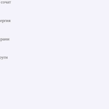
 сочат
нергия
ирани
руги