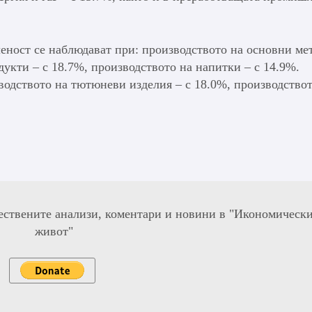
ност се наблюдават при: производството на основни ме
дукти – с 18.7%, производството на напитки – с 14.9%.
водството на тютюневи изделия – с 18.0%, производствот
ествените анализи, коментари и новини в "Икономическ
живот"