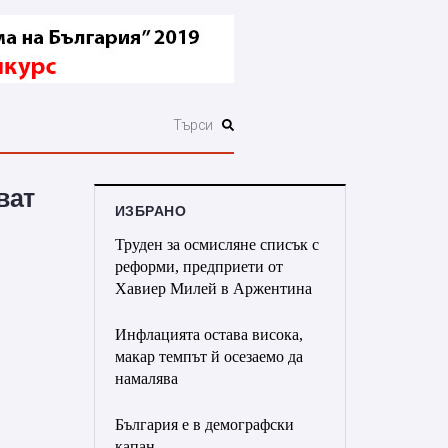
ват
ИЗБРАНО
Труден за осмисляне списък с
реформи, предприети от
Хавиер Милей в Аржентина
Инфлацията остава висока,
макар темпът й осезаемо да
намалява
България е в демографски
капан