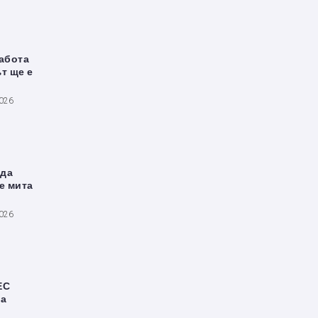
работа
т ще е
2026
 да
е мита
2026
ЕС
за