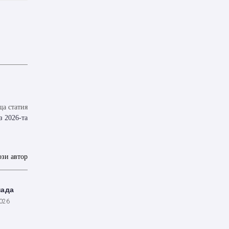
а статия
з 2026-та
ози автор
пада
2026