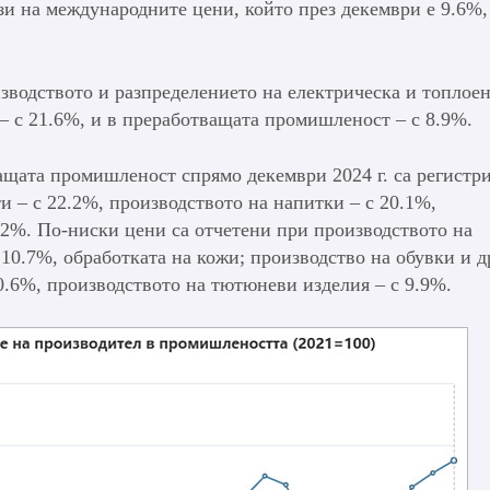
зи на международните цени, който през декември е 9.6%,
изводството и разпределението на електрическа и топлое
 – с 21.6%, и в преработващата промишленост – с 8.9%.
ащата промишленост спрямо декември 2024 г. са регистр
и – с 22.2%, производството на напитки – с 20.1%,
.2%. По-ниски цени са отчетени при производството на
 10.7%, обработката на кожи; производство на обувки и д
10.6%, производството на тютюневи изделия – с 9.9%.