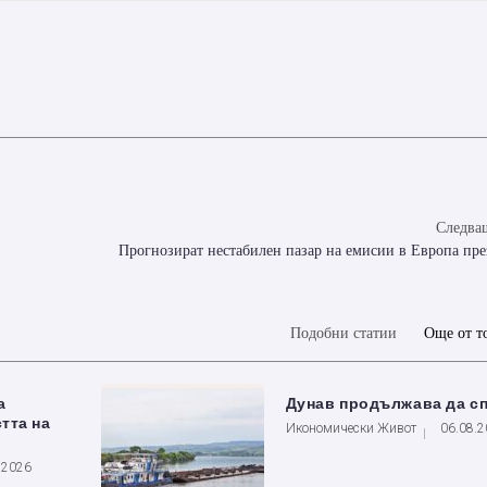
Следващ
Прогнозират нестабилен пазар на емисии в Европа пре
Подобни статии
Още от т
а
Дунав продължава да с
тта на
Икономически Живот
06.08.
.2026