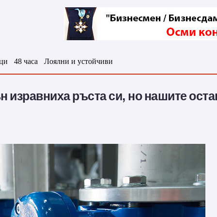
ци
48 часа
Лоялни и устойчиви
ън изравниха ръста си, но нашите оста