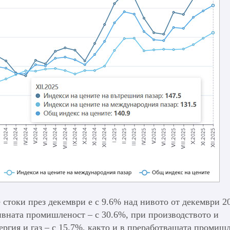
стоки през декември е с 9.6% над нивото от декември 2
бивната промишленост – с 30.6%, при производството и
ергия и газ – с 15.7%, както и в преработващата промиш