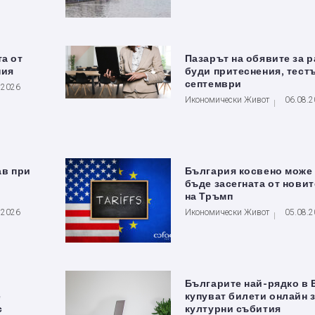
та от
Пазарът на обявите за 
ния
буди притеснения, тестъ
септември
.2026
Икономически Живот
06.08.
ав при
България косвено може
бъде засегната от новит
на Тръмп
.2026
Икономически Живот
05.08.
Българите най-рядко в 
е
купуват билети онлайн 
с
културни събития