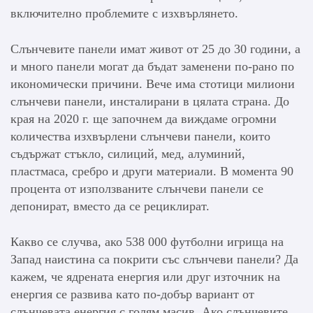
включително проблемите с изхвърлянето.
Слънчевите панели имат живот от 25 до 30 години, а
и много панели могат да бъдат заменени по-рано по
икономически причини. Вече има стотици милиони
слънчеви панели, инсталирани в цялата страна. До
края на 2020 г. ще започнем да виждаме огромни
количества изхвърлени слънчеви панели, които
съдържат стъкло, силиций, мед, алуминий,
пластмаса, сребро и други материали. В момента 90
процента от използваните слънчеви панели се
депонират, вместо да се рециклират.
Какво се случва, ако 538 000 футболни игрища на
Запад наистина са покрити със слънчеви панели? Да
кажем, че ядрената енергия или друг източник на
енергия се развива като по-добър вариант от
слънчевата енергия с голям масив. Ако слънчевите