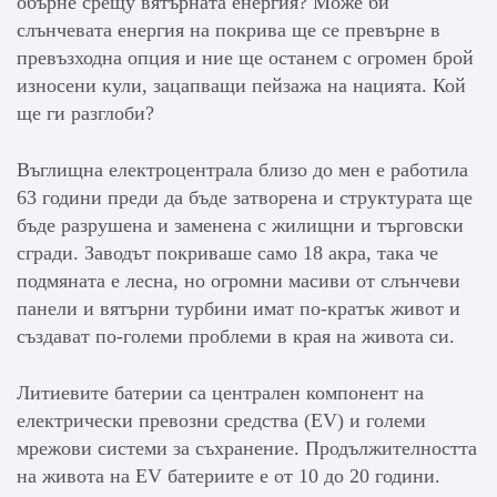
обърне срещу вятърната енергия? Може би
слънчевата енергия на покрива ще се превърне в
превъзходна опция и ние ще останем с огромен брой
износени кули, зацапващи пейзажа на нацията. Кой
ще ги разглоби?
Въглищна електроцентрала близо до мен е работила
63 години преди да бъде затворена и структурата ще
бъде разрушена и заменена с жилищни и търговски
сгради. Заводът покриваше само 18 акра, така че
подмяната е лесна, но огромни масиви от слънчеви
панели и вятърни турбини имат по-кратък живот и
създават по-големи проблеми в края на живота си.
Литиевите батерии са централен компонент на
електрически превозни средства (EV) и големи
мрежови системи за съхранение. Продължителността
на живота на EV батериите е от 10 до 20 години.