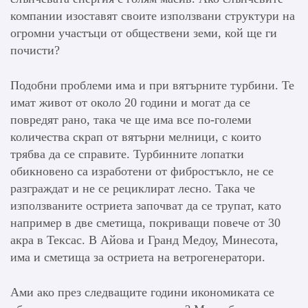
компании изоставят своите използвани структури на
огромни участъци от обществени земи, кой ще ги
почисти?
Подобни проблеми има и при вятърните турбини. Те
имат живот от около 20 години и могат да се
повредят рано, така че ще има все по-големи
количества скрап от вятърни мелници, с които
трябва да се справите. Турбинните лопатки
обикновено са изработени от фибростъкло, не се
разграждат и не се рециклират лесно. Така че
използваните остриета започват да се трупат, като
например в две сметища, покриващи повече от 30
акра в Тексас. В Айова и Гранд Медоу, Минесота,
има и сметища за остриета на ветрогенератори.
Ами ако през следващите години икономиката се