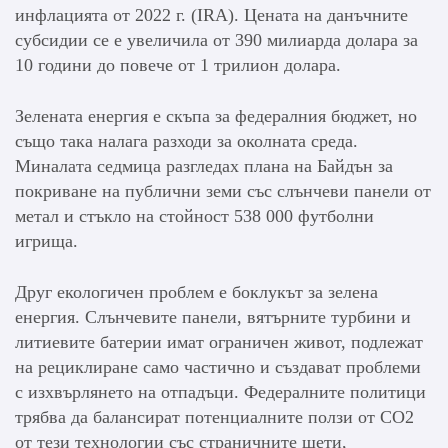
инфлацията от 2022 г. (IRA). Цената на данъчните
субсидии се е увеличила от 390 милиарда долара за
10 години до повече от 1 трилион долара.
Зелената енергия е скъпа за федералния бюджет, но
също така налага разходи за околната среда.
Миналата седмица разгледах плана на Байдън за
покриване на публични земи със слънчеви панели от
метал и стъкло на стойност 538 000 футболни
игрища.
Друг екологичен проблем е боклукът за зелена
енергия. Слънчевите панели, вятърните турбини и
литиевите батерии имат ограничен живот, подлежат
на рециклиране само частично и създават проблеми
с изхвърлянето на отпадъци. Федералните политици
трябва да балансират потенциалните ползи от CO2
от тези технологии със страничните щети,