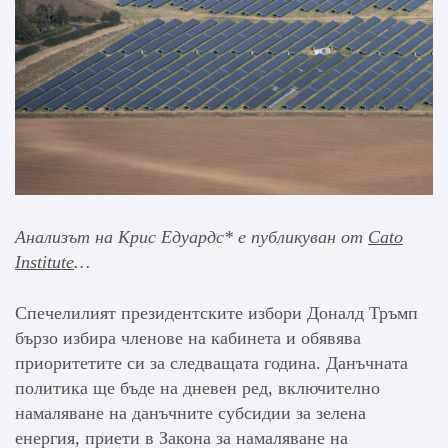
Анализът на Крис Едуардс* е публикуван от
Cato
Institute
…
Спечелилият президентските избори Доналд Тръмп
бързо избира членове на кабинета и обявява
приоритетите си за следващата година. Данъчната
политика ще бъде на дневен ред, включително
намаляване на данъчните субсидии за зелена
енергия, приети в Закона за намаляване на