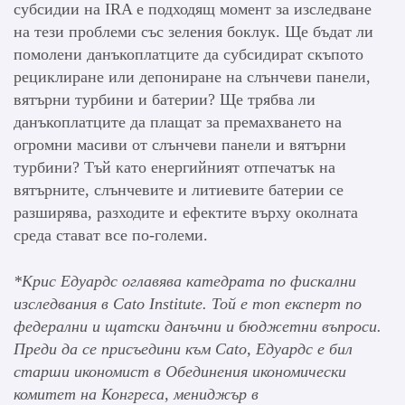
субсидии на IRA е подходящ момент за изследване
на тези проблеми със зеления боклук. Ще бъдат ли
помолени данъкоплатците да субсидират скъпото
рециклиране или депониране на слънчеви панели,
вятърни турбини и батерии? Ще трябва ли
данъкоплатците да плащат за премахването на
огромни масиви от слънчеви панели и вятърни
турбини? Тъй като енергийният отпечатък на
вятърните, слънчевите и литиевите батерии се
разширява, разходите и ефектите върху околната
среда стават все по-големи.
*Крис Едуардс оглавява катедрата по фискални
изследвания в Cato Institute. Той е топ експерт по
федерални и щатски данъчни и бюджетни въпроси.
Преди да се присъедини към Cato, Едуардс е бил
старши икономист в Обединения икономически
комитет на Конгреса, мениджър в