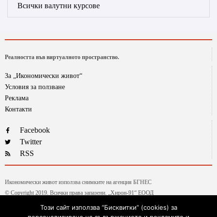
Всички валутни курсове
Реалността във виртуалното пространство.
За „Икономически живот“
Условия за ползване
Реклама
Контакти
Facebook
Twitter
RSS
Икономически живот използва снимките на агенция БГНЕС
© Copyright 2019. Всички права запазени. „Хирон-91“ ЕООД
Този сайт използва “Бисквитки” (cookies) за