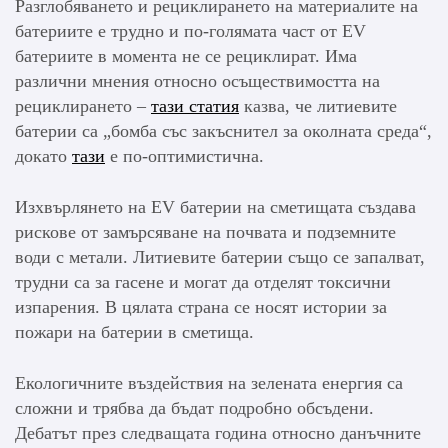
Разглобяването и рециклирането на материалите на
батериите е трудно и по-голямата част от EV
батериите в момента не се рециклират. Има
различни мнения относно осъществимостта на
рециклирането –
тази статия
казва, че литиевите
батерии са „бомба със закъснител за околната среда“,
докато
тази
е по-оптимистична.
Изхвърлянето на EV батерии на сметищата създава
рискове от замърсяване на почвата и подземните
води с метали. Литиевите батерии също се запалват,
трудни са за гасене и могат да отделят токсични
изпарения. В цялата страна се носят истории за
пожари на батерии в сметища.
Екологичните въздействия на зелената енергия са
сложни и трябва да бъдат подробно обсъдени.
Дебатът през следващата година относно данъчните