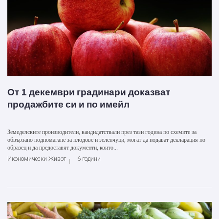
От 1 декември градинари доказват
продажбите си и по имейл
Земеделските производители, кандидатствали през тази година по схемите за
обвързано подпомагане за плодове и зеленчуци, могат да подават декларация по
образец и да предоставят документи, които...
Икономически Живот
6 години