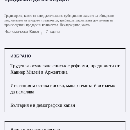
Градинарите, които са кандидатствали за субсидии по схемата за обвързано
подпомагане на плодове и зеленчуци, трябва да предоставят документи за
произведени и продадени количества. Декларациите, които...
Икономически Живот
7 години
ИЗБРАНО
Труден за осмисляне списък с реформи, предприети от
Хавиер Милей в Аржентина
Инфлацията остава висока, макар темпът й осезаемо
да намалява
България е в демографски капан
Всички валутни курсове