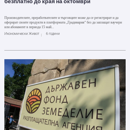
безплатно до края на октомври
Производителите, преработвателите и търговците може да се регистрират и да
оферират своите продукти в платформата „Градинария“ без да заплащат ваучери
или абонамент в периода 15 май...
Икономически Живот
6 години