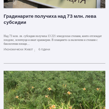
Градинарите получиха над 73 млн. лева
субсидии
Над 73 млн. лв. субсидии получиха 13 221 земеделски стопани, които отглеждат
плодове, зеленчуци и имат оранжерии. В плащането са включени и стопани с
биологични площи....
Икономически Живот
6 години