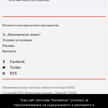
Реалността във виртуалното пространство.
За „Икономически живот“
Условия за ползване
Реклама
Контакти
Facebook
Twitter
RSS
Икономически живот използва снимките на агенция БГНЕС
© Copyright 2019. Всички права запазени. „Хирон-91“ ЕООД
Този сайт използва “Бисквитки” (cookies) за
персонализиране на съдържанието и рекламите и