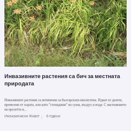
Инвазивните растения са бич за местната
природата
Инвазивните растения са нетипични за българската екосистема. Идват от далече,
пренесени от хората, или като “стопаджии” по суша, въздух и вода. С настъпването
на пролетта и...
Икономически Живот
6 години