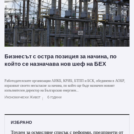
Бизнесът с остра позиция за начина, по
който се назначава нов шеф на БЕХ
Работодателските организации АИКБ, КРИБ, БТПП и БСК, обединени в АОБР,
изразяват своето несъгласие за начина, по който ще бъде назначен новият
изпълнителен директор на Българския енергиен...
Икономически Живот
6 години
ИЗБРАНО
Труден за осмисляне списък с реформи, предприети от