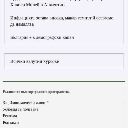
Хавиер Милей в Аржентина
Инфлацията остава висока, макар темпът й осезаемо
да намалява
България е в демографски капан
Всички валутни курсове
Реалността във виртуалното пространство.
За „Икономически живот“
Условия за ползване
Реклама
Контакти