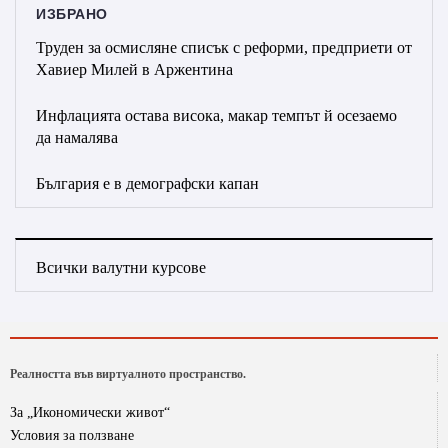
ИЗБРАНО
Труден за осмисляне списък с реформи, предприети от
Хавиер Милей в Аржентина
Инфлацията остава висока, макар темпът й осезаемо
да намалява
България е в демографски капан
Всички валутни курсове
Реалността във виртуалното пространство.
За „Икономически живот“
Условия за ползване