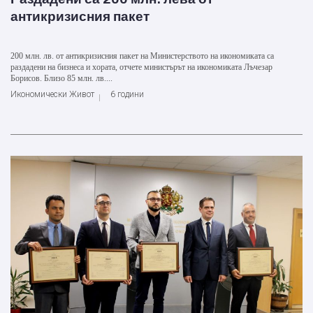
антикризисния пакет
200 млн. лв. от антикризисния пакет на Министерството на икономиката са
раздадени на бизнеса и хората, отчете министърът на икономиката Лъчезар
Борисов. Близо 85 млн. лв....
Икономически Живот
6 години