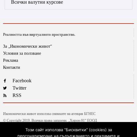
Всички валутни курсове
Реалността във виртуалното пространство.
За „Икономически живот“
Условия за ползване
Реклама
Контакти
Facebook
Twitter
RSS
Икономически живот използва снимките на агенция БГНЕС
© Copyright 2019. Всички права запазени. „Хирон-91“ ЕООД
Този сайт използва “Бисквитки” (cookies) за
персонализиране на съдържанието и рекламите и