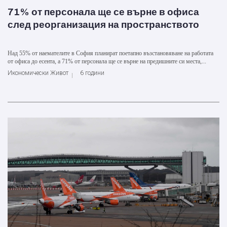
71% от персонала ще се върне в офиса
след реорганизация на пространството
Над 55% от наемателите в София планират поетапно възстановяване на работата
от офиса до есента, а 71% от персонала ще се върне на предишните си места,...
Икономически Живот
6 години