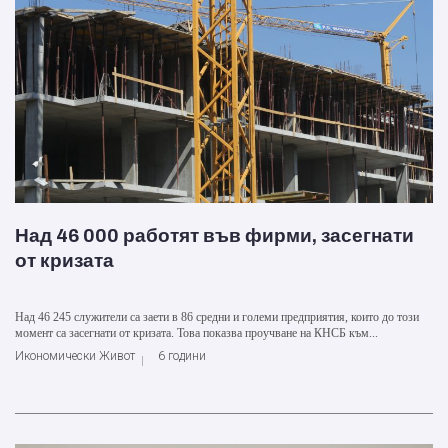
Над 46 000 работят във фирми, засегнати
от кризата
Над 46 245 служители са заети в 86 средни и големи предприятия, които до този
момент са засегнати от кризата. Това показва проучване на КНСБ към...
Икономически Живот
6 години