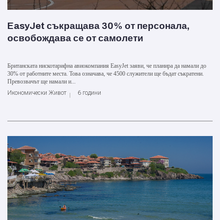
EasyJet съкращава 30% от персонала,
освобождава се от самолети
Британската нискотарифна авиокомпания EasyJet заяви, че планира да намали до
30% от работните места. Това означава, че 4500 служители ще бъдат съкратени.
Превозвачът ще намали и...
Икономически Живот
6 години