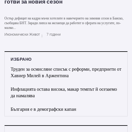
готви за новия сезон
Остър дефицит на кадри мъчи хотелите в навечерието на зимния сезон в Банско,
съобщава БНТ. Заради липса на желаещи да работят в сферата на услугите, по-
малко...
Икономически Живот
7 години
ИЗБРАНО
Труден за осмисляне списък с реформи, предприети от
Хавиер Милей в Аржентина
Инфлацията остава висока, макар темпът й осезаемо
да намалява
България е в демографски капан