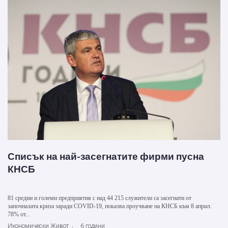
Списък на най-засегнатите фирми пусна
КНСБ
81 средни и големи предприятия с над 44 215 служители са засегнати от
започналата криза заради COVID-19, показва проучване на КНСБ към 8 април.
78% от...
Икономически Живот
6 години