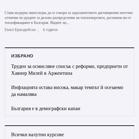
Стана модерно напоследък да се говори за задължителното дистанционно месечно
отчитане на уредите за дялово разпределение на топлоенергията, доставяна ни от
топлофикациите в България. Видите ли,...
Емил Брандийски
6 години
ИЗБРАНО
Труден за осмисляне списък с реформи, предприети от
Хавиер Милей в Аржентина
Инфлацията остава висока, макар темпът й осезаемо
да намалява
България е в демографски капан
Всички валутни курсове