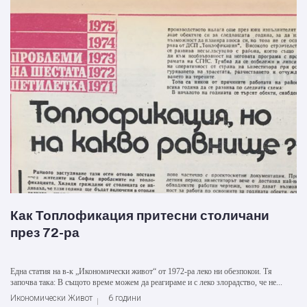
Как Топлофикация притесни столичани
през 72-ра
Една статия на в-к „Икономически живот“ от 1972-ра леко ни обезпокои. Тя
започва така: В същото време можем да реагираме и с леко злорадство, че не...
Икономически Живот
6 години