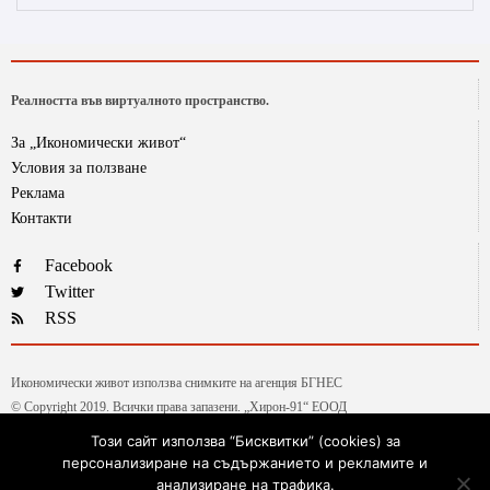
Реалността във виртуалното пространство.
За „Икономически живот“
Условия за ползване
Реклама
Контакти
Facebook
Twitter
RSS
Икономически живот използва снимките на агенция БГНЕС
© Copyright 2019. Всички права запазени. „Хирон-91“ ЕООД
Този сайт използва “Бисквитки” (cookies) за
персонализиране на съдържанието и рекламите и
Текстовете от рубриката „Гласове и мнения“ са авторски, на колумнистите на ИЖ.
анализиране на трафика.