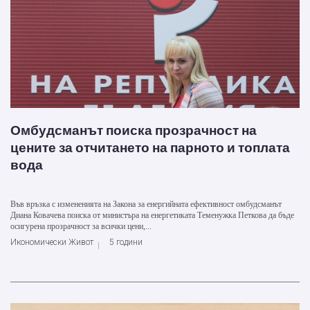
Омбудсманът поиска прозрачност на
цените за отчитането на парното и топлата
вода
Във връзка с измененията на Закона за енергийната ефективност омбудсманът
Диана Ковачева поиска от министъра на енергетиката Теменужка Петкова да бъде
осигурена прозрачност за всички цени,...
Икономически Живот
5 години