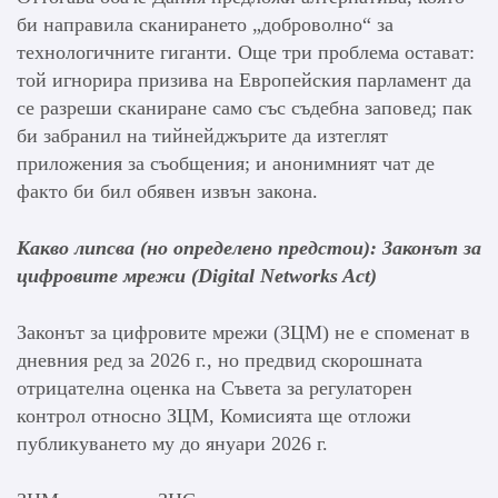
би направила сканирането „доброволно“ за
технологичните гиганти. Още три проблема остават:
той игнорира призива на Европейския парламент да
се разреши сканиране само със съдебна заповед; пак
би забранил на тийнейджърите да изтеглят
приложения за съобщения; и анонимният чат де
факто би бил обявен извън закона.
Какво липсва (но определено предстои): Законът за
цифровите мрежи (Digital Networks Act)
Законът за цифровите мрежи (ЗЦМ) не е споменат в
дневния ред за 2026 г., но предвид скорошната
отрицателна оценка на Съвета за регулаторен
контрол относно ЗЦМ, Комисията ще отложи
публикуването му до януари 2026 г.