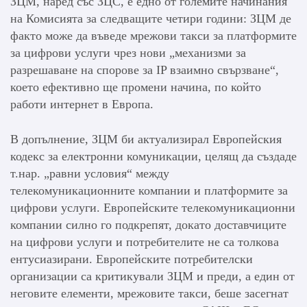
ЗЦМ, наред със ЗЦС, е едно от големите начинания
на Комисията за следващите четири години: ЗЦМ де
факто може да въведе мрежови такси за платформите
за цифрови услуги чрез нови „механизми за
разрешаване на спорове за IP взаимно свързване“,
което ефективно ще промени начина, по който
работи интернет в Европа.
В допълнение, ЗЦМ би актуализирал Европейския
кодекс за електронни комуникации, целящ да създаде
т.нар. „равни условия“ между
телекомуникационните компании и платформите за
цифрови услуги. Европейските телекомуникационни
компании силно го подкрепят, докато доставчиците
на цифрови услуги и потребителите не са толкова
ентусиазирани. Европейските потребителски
организации са критикували ЗЦМ и преди, а един от
неговите елементи, мрежовите такси, беше засегнат