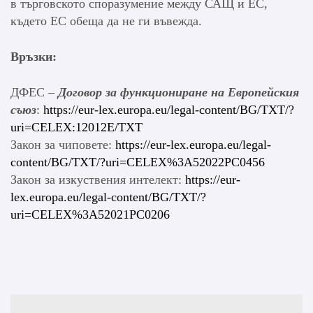
в търговското споразумение между САЩ и ЕС,
където ЕС обеща да не ги въвежда.
Връзки:
ДФЕС –
Договор за функциониране на Европейския
съюз
:
https://eur-lex.europa.eu/legal-content/BG/TXT/?
uri=CELEX:12012E/TXT
Закон за чиповете:
https://eur-lex.europa.eu/legal-
content/BG/TXT/?uri=CELEX%3A52022PC0456
Закон за изкуствения интелект:
https://eur-
lex.europa.eu/legal-content/BG/TXT/?
uri=CELEX%3A52021PC0206