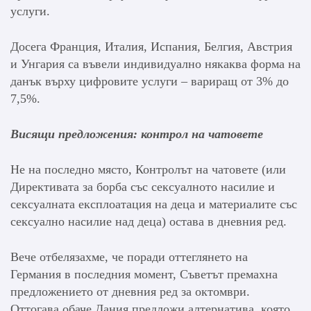
услуги.
Досега Франция, Италия, Испания, Белгия, Австрия
и Унгария са въвели индивидуално някаква форма на
данък върху цифровите услуги – вариращ от 3% до
7,5%.
Висящи предложения: контрол на чатовете
Не на последно място, Контролът на чатовете (или
Директивата за борба със сексуалното насилие и
сексуалната експлоатация на деца и материалите със
сексуално насилие над деца) остава в дневния ред.
Вече отбелязахме, че поради оттеглянето на
Германия в последния момент, Съветът премахна
предложението от дневния ред за октомври.
Оттогава обаче Дания предложи алтернатива, която