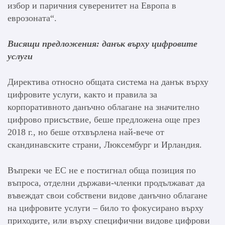
избор и паричния суверенитет на Европа в
еврозоната“.
Висящи предложения: данък върху цифровите
услуги
Директива относно общата система на данък върху
цифровите услуги, както и правила за
корпоративното данъчно облагане на значително
цифрово присъствие, беше предложена още през
2018 г., но беше отхвърлена най-вече от
скандинавските страни, Люксембург и Ирландия.
Въпреки че ЕС не е постигнал обща позиция по
въпроса, отделни държави-членки продължават да
въвеждат свои собствени видове данъчно облагане
на цифровите услуги – било то фокусирано върху
приходите, или върху специфични видове цифрови