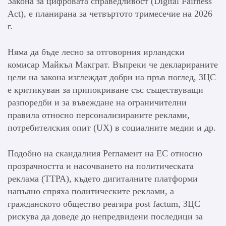
Закона за цифровата справедливост (Digital Fairness
Act), е планирана за четвъртото тримесечие на 2026
г.
Няма да бъде лесно за отговорния ирландски
комисар Майкъл Макграт. Въпреки че декларираните
цели на закона изглеждат добри на пръв поглед, ЗЦС
е критикуван за припокриване със съществуващи
разпоредби и за въвеждане на ограничителни
правила относно персонализираните реклами,
потребителския опит (UX) в социалните медии и др.
Подобно на скандалния Регламент на ЕС относно
прозрачността и насочването на политическата
реклама (TTPA), където дигиталните платформи
напълно спряха политическите реклами, а
гражданското общество реагира post factum, ЗЦС
рискува да доведе до непредвидени последици за