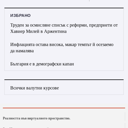
ИЗБРАНО
Труден за осмисляне списък с реформи, предприети от
Хавиер Милей в Аржентина
Инфлацията остава висока, макар темпът й осезаемо
да намалява
България е в демографски капан
Всички валутни курсове
Реалността във виртуалното пространство.