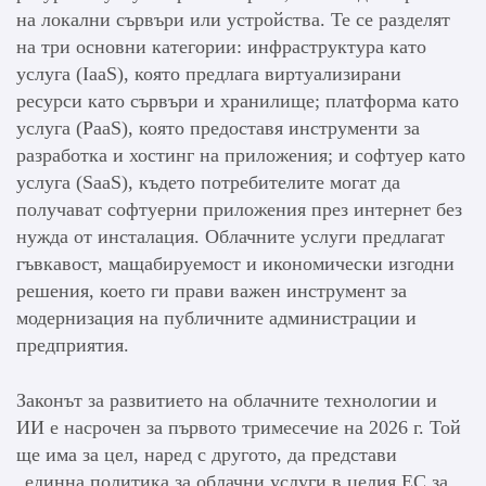
на локални сървъри или устройства. Те се разделят
на три основни категории: инфраструктура като
услуга (IaaS), която предлага виртуализирани
ресурси като сървъри и хранилище; платформа като
услуга (PaaS), която предоставя инструменти за
разработка и хостинг на приложения; и софтуер като
услуга (SaaS), където потребителите могат да
получават софтуерни приложения през интернет без
нужда от инсталация. Облачните услуги предлагат
гъвкавост, мащабируемост и икономически изгодни
решения, което ги прави важен инструмент за
модернизация на публичните администрации и
предприятия.
Законът за развитието на облачните технологии и
ИИ е насрочен за първото тримесечие на 2026 г. Той
ще има за цел, наред с другото, да представи
„единна политика за облачни услуги в целия ЕС за