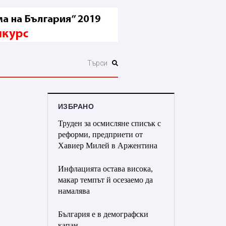
ИЗБРАНО
Труден за осмисляне списък с
реформи, предприети от
Хавиер Милей в Аржентина
Инфлацията остава висока,
макар темпът й осезаемо да
намалява
България е в демографски
капан