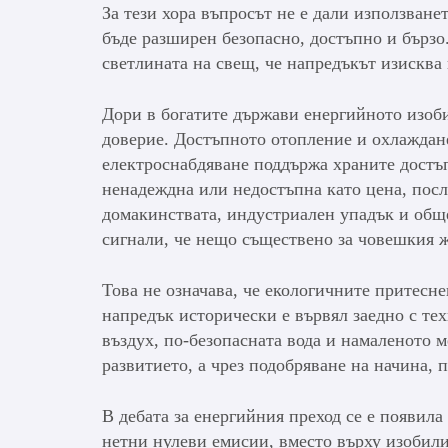
За тези хора въпросът не е дали използване
бъде разширен безопасно, достъпно и бързо.
светлината на свещ, че напредъкът изисква
Дори в богатите държави енергийното изоби
доверие. Достъпното отопление и охлаждан
електроснабдяване поддържа храните достъп
ненадеждна или недостъпна като цена, посл
домакинствата, индустриален упадък и обще
сигнали, че нещо съществено за човешкия ж
Това не означава, че екологичните притесн
напредък исторически е вървял заедно с те
въздух, по-безопасната вода и намаленото м
развитието, а чрез подобряване на начина, 
В дебата за енергийния преход се е появила
нетни нулеви емисии, вместо върху изобили