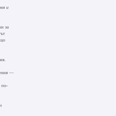
авя и
ви за
тът
ещо
ия.
сения —
 по-
и