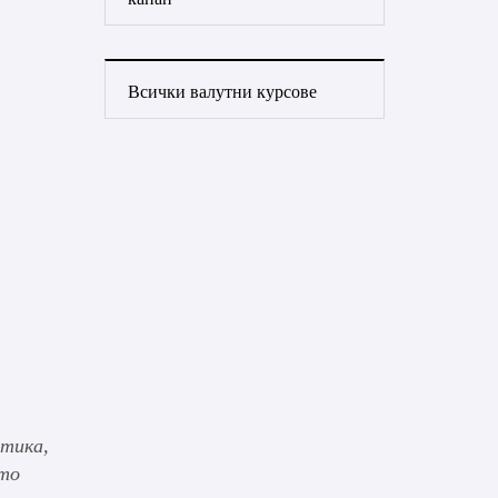
Всички валутни курсове
итика,
ото