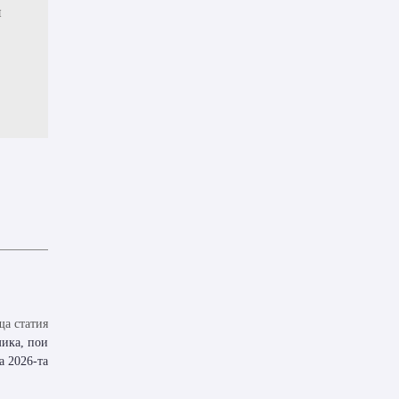
и
а статия
мика, пои
а 2026-та