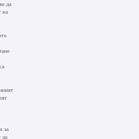
же да
т на
ото
тане
са
ичният
ият
и за
 да