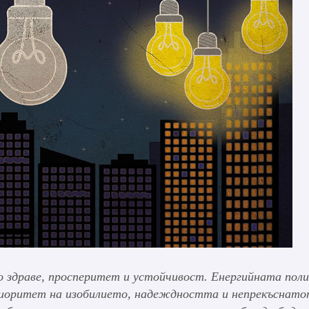
о здраве, просперитет и устойчивост. Енергийната пол
приоритет на изобилието, надеждността и непрекъснат