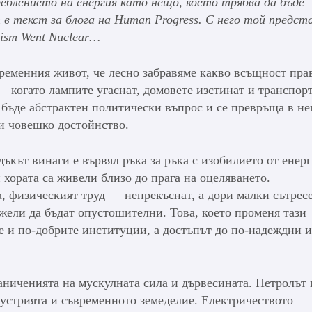
блението на енергия като нещо, което трябва да бъде
 в текст за блога на
Human Progress
. С него той предст
lism Went Nuclear
…
временния живот, че лесно забравяме какво всъщност пра
 — когато лампите угаснат, домовете изстинат и транспор
а бъде абстрактен политически въпрос и се превръща в н
и човешко достойнство.
ъкът винаги е вървял ръка за ръка с изобилието от енерг
 хората са живели близо до прага на оцеляването.
а, физическият труд — непрекъснат, а дори малки сътре
жели да бъдат опустошителни. Това, което променя тази
е и по-добрите институции, а достъпът до по-надеждни и
ниченията на мускулната сила и дървесината. Петролът 
устрията и съвременното земеделие. Електричеството