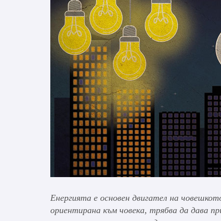
Енергията е основен двигател на човешкот
ориентирана към човека, трябва да дава 