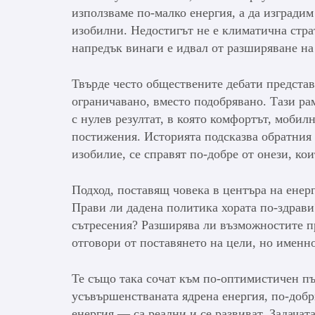
използваме по-малко енергия, а да изградим
изобилни. Недостигът не е климатична страт
напредък винаги е идвал от разширяване на 
Твърде често обществените дебати представя
ограничавано, вместо подобрявано. Тази ра
с нулев резултат, в която комфортът, мобил
постижения. Историята подсказва обратния 
изобилие, се справят по-добре от онези, ко
Подход, поставящ човека в центъра на енерг
Прави ли дадена политика хората по-здрави
сътресения? Разширява ли възможностите пр
отговори от поставянето на цели, но именно
Те също така сочат към по-оптимистичен п
усъвършенстваната ядрена енергия, по-доб
енергия — са реални и се развиват. Задачата