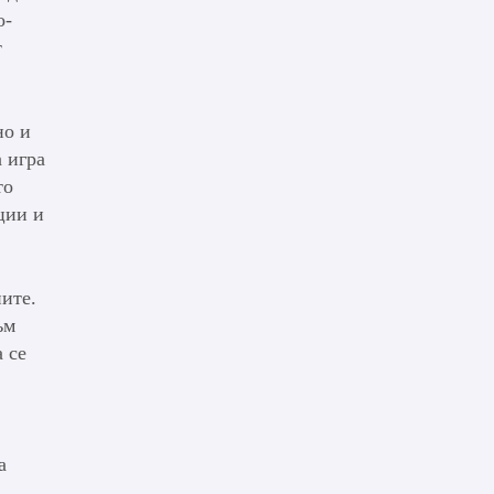
о-
т
но и
 игра
то
ции и
иите.
ъм
 се
а