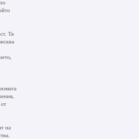
 по
ойто
ст. Тя
зисква
ието,
ризмата
жения,
 от
ат на
тва.