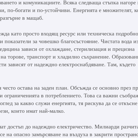
азването и комуникациите. Всяка следваща стъпка нагоре
ви, по-богати и по-устойчиви. Енергията е множителят, к
 разгърне в мащаб.
лежда като просто входящ ресурс или техническа подробно
ки показатели за човешко благосъстояние. Чистата вода и
едицина зависи от охлаждане, стерилизация и прецизна
 на торове, транспорт и хладилно съхранение. Образован
и зависят от надеждно електроснабдяване. Там, където
я често остава на заден план. Обсъжда се основно през п
ли ограниченията в потреблението. Това са важни съобра
оглед за какво служи енергията, тя рискува да се откъсне
зи, които имат най-малко.
мат достъп до надеждно електричество. Милиарди разчит
се на опасно замърсяване на въздуха в закрити пространс