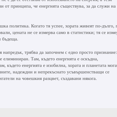
и от принципа, че енергията съществува, за да служи на
шка политика. Когато тя успее, хората живеят по-дълго, 
вали, цената не се измерва само в статистики; тя се изме
и бъдеща.
 напредък, трябва да започнем с едно просто признание:
де елиминиран. Там, където енергията е оскъдна,
ам, където енергията е изобилна, хората и планетата мога
лните, надеждни и непрекъснато усъвършенстващи се
игатели на човешкия разцвет, създавани някога.