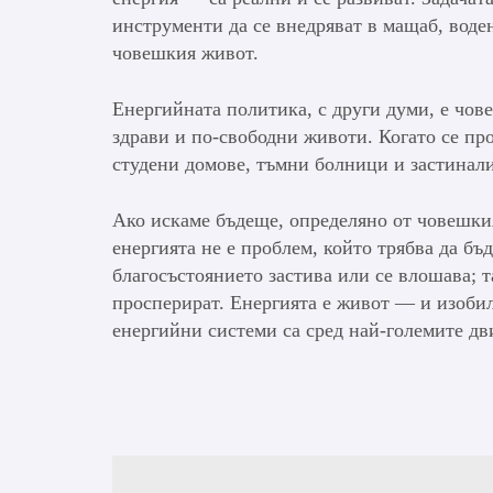
инструменти да се внедряват в мащаб, воден
човешкия живот.
Енергийната политика, с други думи, е чове
здрави и по-свободни животи. Когато се про
студени домове, тъмни болници и застинал
Ако искаме бъдеще, определяно от човешкия
енергията не е проблем, който трябва да бъ
благосъстоянието застива или се влошава; т
просперират. Енергията е живот — и изоби
енергийни системи са сред най-големите дв