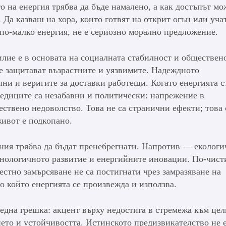
то на енергия трябва да бъде намалено, а как достъпът мо
 Да казваш на хора, които готвят на открит огън или уча
 по-малко енергия, не е сериозно морално предложение.
лие е в основата на социалната стабилност и обществен
е защитават възрастните и уязвимите. Надеждното
ни и веригите за доставки работещи. Когато енергията с
едиците са незабавни и политически: напрежение в
ствено недоволство. Това не са странични ефекти; това 
ивот е подкопано.
ения трябва да бъдат пренебрегнати. Напротив — еколог
хнологичното развитие и енергийните иновации. По-чист
естно замърсяване не са постигнати чрез замразяване на
по който енергията се произвежда и използва.
 една грешка: акцент върху недостига в стремежа към цел
ето и устойчивостта. Истинското предизвикателство не е