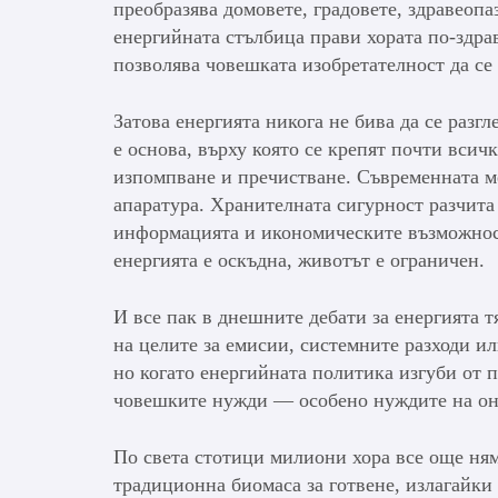
преобразява домовете, градовете, здравеоп
енергийната стълбица прави хората по-здра
позволява човешката изобретателност да се
Затова енергията никога не бива да се разг
е основа, върху която се крепят почти всич
изпомпване и пречистване. Съвременната м
апаратура. Хранителната сигурност разчита
информацията и икономическите възможност
енергията е оскъдна, животът е ограничен.
И все пак в днешните дебати за енергията т
на целите за емисии, системните разходи и
но когато енергийната политика изгуби от п
човешките нужди — особено нуждите на оне
По света стотици милиони хора все още ня
традиционна биомаса за готвене, излагайки 