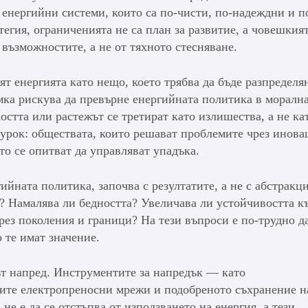
 енергийни системи, които са по-чисти, по-надеждни и п
егия, ограниченията не са план за развитие, а човешкия
възможностите, а не от тяхното стесняване.
т енергията като нещо, което трябва да бъде разпределя
мка рискува да превърне енергийната политика в морална
ността или растежът се третират като излишества, а не ка
урок: обществата, които решават проблемите чрез инова
ито се опитват да управляват упадъка.
ийната политика, започва с резултатите, а не с абстракц
? Намалява ли бедността? Увеличава ли устойчивостта к
ез поколения и граници? На тези въпроси е по-трудно да
 те имат значение.
ът напред. Инструментите за напредък — като
рите електропреносни мрежи и подобреното съхранение н
 не е да се отстъпва от използването на енергия, а тези