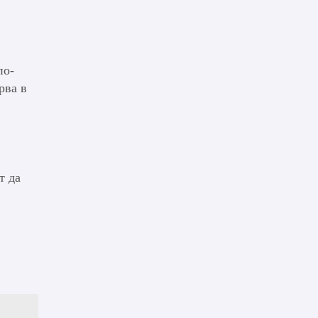
по-
рва в
т да