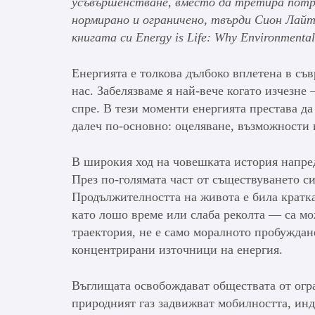
усъвършенстване, вместо да третира потре
нормирано и ограничено
, твърди Сион Лайт
книгата си
Energy is Life: Why Environmenta
Енергията е толкова дълбоко вплетена в съ
нас. Забелязваме я най-вече когато изчезне
спре. В тези моменти енергията престава д
далеч по-основно: оцеляване, възможности 
В широкия ход на човешката история напред
През по-голямата част от съществуването си
Продължителността на живота е била кратк
като лошо време или слаба реколта — са мо
траектория, не е само моралното пробуждан
концентрирани източници на енергия.
Въглищата освобождават обществата от огра
природният газ задвижват мобилността, инд