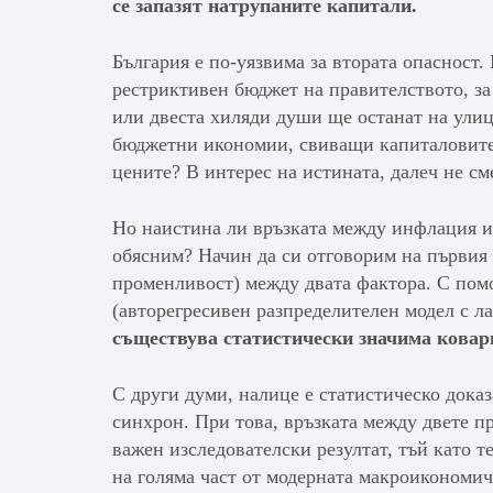
се запазят натрупаните капитали.
България е по-уязвима за втората опасност.
рестриктивен бюджет на правителството, за 
или двеста хиляди души ще останат на улиц
бюджетни икономии, свиващи капиталовите 
цените? В интерес на истината, далеч не с
Но наистина ли връзката между инфлация и б
обясним? Начин да си отговорим на първия 
променливост) между двата фактора. С пом
(авторегресивен разпределителен модел с л
съществува статистически значима ковар
С други думи, налице е статистическо доказ
синхрон. При това, връзката между двете пр
важен изследователски резултат, тъй като 
на голяма част от модерната макроикономич