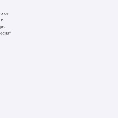
о се
г.
ре.
ресия“