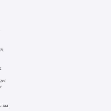
и
ия
д
рез
т
 спад