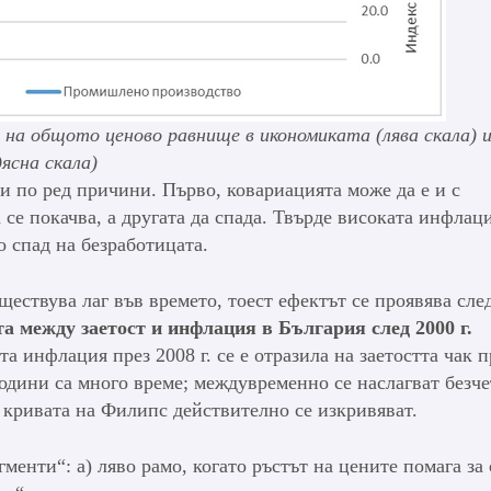
а общото ценово равнище в икономиката (лява скала) 
ясна скала)
и по ред причини. Първо, ковариацията може да е и с
а се покачва, а другата да спада. Твърде високата инфлац
о спад на безработицата.
ествува лаг във времето, тоест ефектът се проявява сле
 между заетост и инфлация в България след 2000 г.
ата инфлация през 2008 г. се е отразила на заетостта чак п
 години са много време; междувременно се наслагват безче
 кривата на Филипс действително се изкривяват.
менти“: а) ляво рамо, когато ръстът на цените помага за