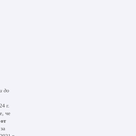
и до
4 г.
е, че
 от
 за
2021 г.