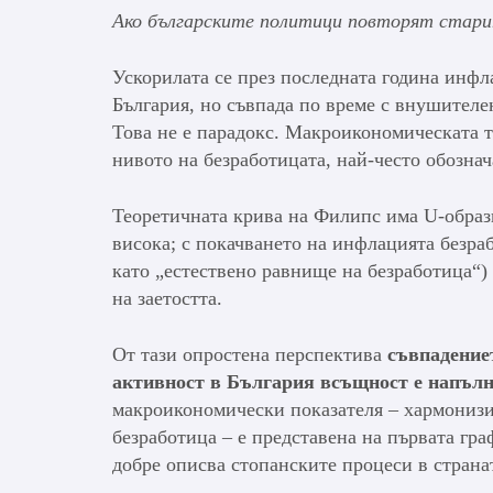
Ако българските политици повторят стари
Ускорилата се през последната година инфл
България, но съвпада по време с внушителе
Това не е парадокс. Макроикономическата т
нивото на безработицата, най-често обозна
Теоретичната крива на Филипс има U-образн
висока; с покачването на инфлацията безра
като „естествено равнище на безработица“)
на заетостта.
От тази опростена перспектива
съвпадение
активност в България всъщност е напълн
макроикономически показателя – хармонизи
безработица – е представена на първата гра
добре описва стопанските процеси в страна