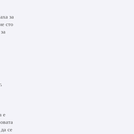
аха за
че сто
 за
.
а е
новата
да се