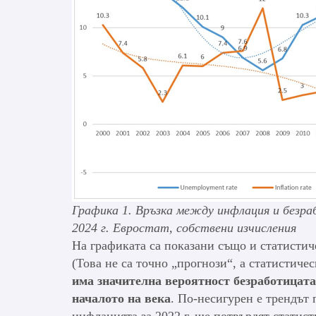
Графика 1. Връзка между инфлация и безра
2024 г. Евростат, собствени изчисления
На графиката са показани също и статистич
(Това не са точно „прогнози“, а статистич
има значителна вероятност безработицата
началото на века
. По-несигурен е трендът
инфлацията за 2022 г. ще потвърдят статист