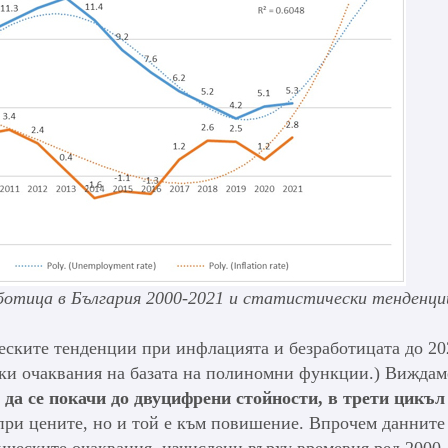
ботица в България 2000-2021 и статистически тенденци
еските тенденции при инфлацията и безработицата до 202
ески очаквания на базата на полиномни функции.) Виждам
 да се покачи до двуцифрени стойности, в трети цикъл
 при цените, но и той е към повишение. Впрочем данните
ическите очаквания, изчислени върху времевия ред 2000-