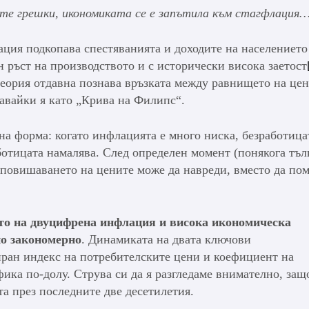
те грешки, икономиката се е запътила към стагфлация
ация подкопава спестяванията и доходите на населението
н ръст на производството и с исторически висока заетост
еория отдавна познава връзката между равнището на цен
чавайки я като „Крива на Филипс“.
а форма: когато инфлацията е много ниска, безработица
ботицата намалява. След определен момент (понякога тъ
 повишаването на цените може да навреди, вместо да по
то на двуцифрена инфлация и висока икономическа
о закономерно
. Динамиката на двата ключови
ран индекс на потребителските цени и коефициент на
фика по-долу. Струва си да я разгледаме внимателно, защ
та през последните две десетилетия.