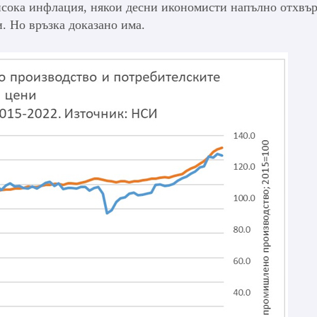
висока инфлация, някои десни икономисти напълно отхвъ
. Но връзка доказано има.