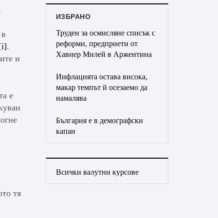
…
ИЗБРАНО
Труден за осмисляне списък с
 в
реформи, предприети от
[i]
.
Хавиер Милей в Аржентина
ите и
Инфлацията остава висока,
макар темпът й осезаемо да
та е
намалява
лкуван
могне
България е в демографски
капан
Всички валутни курсове
ото тя