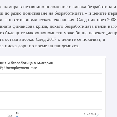
се намира в незавидно положение с висока безработица и
и до рязко понижаване на безработицата – и цените първ
вижени от икономическата експанзия. След пик през 2008 
вната финансова криза, докато безработицата пълзи наго
оято бъдещите макроикономисти може би ще нарекат „деп
а остава висока. След 2017 г. цените се покачват, а
ва ниска дори по време на пандемията.