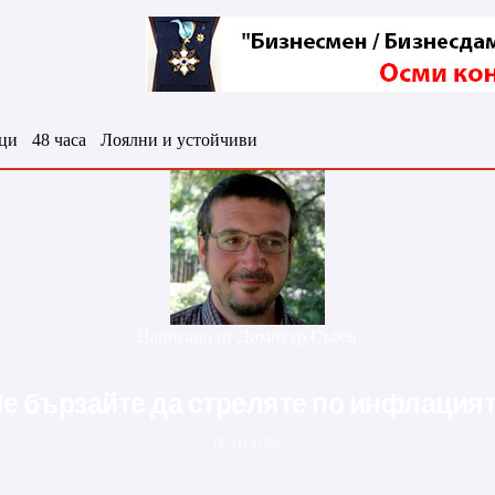
ци
48 часа
Лоялни и устойчиви
Написано от
Димитър Събев
е бързайте да стреляте по инфлация
05.09.2022