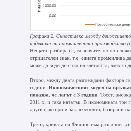
Графика 2. Съпоставка между движението н
индексът на промишленото производство (д
Нещата, разбира се, са значително по-сложн
отрицателен знак, т.е. едната променлива д
може да води до спад на заетостта, вместо д
Второ, между двата разглеждани фактора същ
години.
Икономическият модел на връзката
показва, че лагът е 3 години
. Тоест, висок
2011 г., и така нататък. В икономиката три
други фактори и заключенията, базирани на
Трето, кривата на Филипс има различни „сег