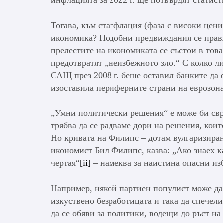
Тогава, към стагфлация (фаза с високи цени
икономика? Подобни предвиждания се правят
прелестите на икономиката се състои в тов
предотвратят „неизбежното зло.“ С колко л
САЩ през 2008 г. беше оставил банките да ф
изоставила периферните страни на еврозона
„Умни политически решения“ е може би свр
трябва да се радваме дори на решения, коит
Но кривата на Филипс – дотам вулгаризиран
икономист Бил Филипс, казва: „Ако знаех ка
чертая“
[ii]
– намеква за наистина опасни из
Например, някой партиен популист може да 
изкуствено безработицата и така да спечели
да се обяви за политики, водещи до ръст на