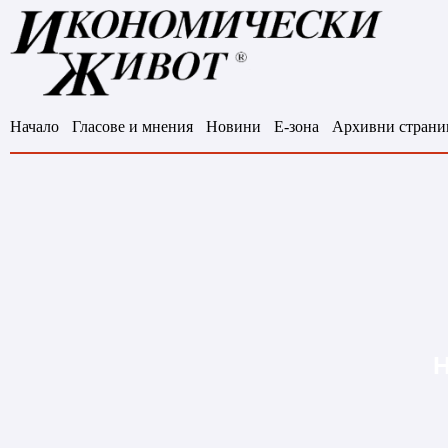
Начало
Гласове и мнения
Новини
Е-зона
Архивни страни
Н