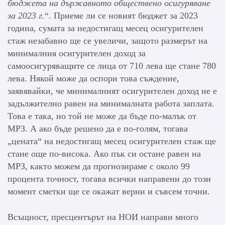
бюджета на държавното обществено осигуряване
за 2023 г.
“. Приеме ли се новият бюджет за 2023
година, сумата за недостигащ месец осигурителен
стаж незабавно ще се увеличи, защото размерът на
минималния осигурителен доход за
самоосигуряващите се лица от 710 лева ще стане 780
лева. Някой може да оспори това съждение,
заявявайки, че минималният осигурителен доход не е
задължително равен на минималната работа заплата.
Това е така, но той не може да бъде по-малък от
МРЗ. А ако бъде решено да е по-голям, тогава
„цената“ на недостигащ месец осигурителен стаж ще
стане още по-висока. Ако пък си остане равен на
МРЗ, както можем да прогнозираме с около 99
процента точност, тогава всички направени до този
момент сметки ще се окажат верни и съвсем точни.
Всъщност, пресцентърът на НОИ направи много