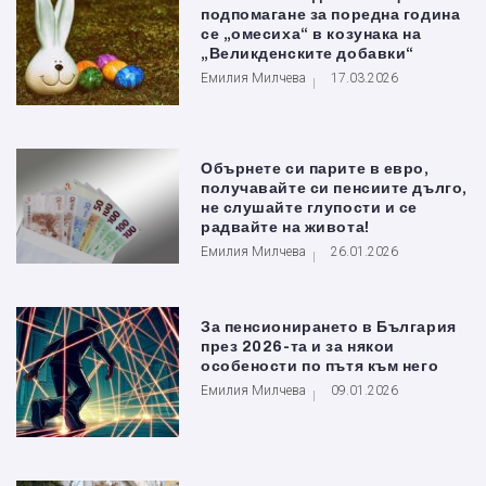
подпомагане за поредна година
се „омесиха“ в козунака на
„Великденските добавки“
Емилия Милчева
17.03.2026
Обърнете си парите в евро,
получавайте си пенсиите дълго,
не слушайте глупости и се
радвайте на живота!
Емилия Милчева
26.01.2026
За пенсионирането в България
през 2026-та и за някои
особености по пътя към него
Емилия Милчева
09.01.2026