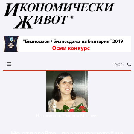
Написано от
Емилия Милчева
Не отлагайте „пазаруването“ на