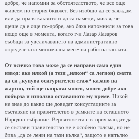
добре, че напомни за обстоятелството, че все още
живеем по стария бюджет. Без изобщо да се заяждам
или да правя каквито и да са намеци, мисля, че
щеше да е още по-добре, ако бяха напомнили за това
нещо още в момента, когато г-н Лазар Лазаров
съобщи за увеличаването на административно
определената минимална месечна работна заплата.
От всичко това може да се направи само един
извод: ако някой (а тези „някои“ са легион) смята
да си „купува осигурителен стаж“ казано на
жаргон, той ще направи много, много добре ако
побърза и използва оставащото му време
. Никой
не знае до какво ще доведат консултациите за
съставяне на правителство в рамките на сегашното
Народно събрание. Вероятността с втория мандат да
се състави правителство не е особено голяма, но не
бива „да се лежи на тази кълка“, защото е напълно