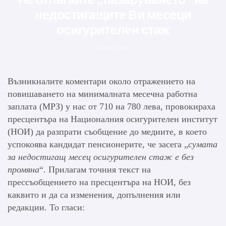
недостигащите Ви месеци
осигурителен стаж
05.01.2023
Възникналите коментари около отражението на
повишаването на минималната месечна работна
заплата (МРЗ) у нас от 710 на 780 лева, провокираха
пресцентъра на Националния осигурителен институт
(НОИ) да разпрати съобщение до медиите, в което
успокоява кандидат пенсионерите, че засега „
сумата
за недостигащ месец осигурителен стаж е без
промяна
“. Прилагам точния текст на
прессъобщението на пресцентъра на НОИ, без
каквито и да са изменения, допълнения или
редакции. То гласи: