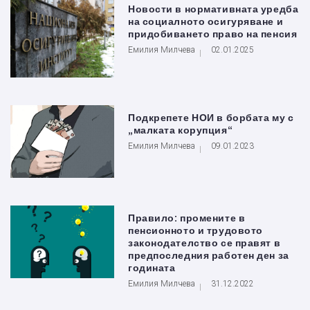
Новости в нормативната уредба
на социалното осигуряване и
придобиването право на пенсия
Емилия Милчева
02.01.2025
Подкрепете НОИ в борбата му с
„малката корупция“
Емилия Милчева
09.01.2023
Правило: промените в
пенсионното и трудовото
законодателство се правят в
предпоследния работен ден за
годината
Емилия Милчева
31.12.2022