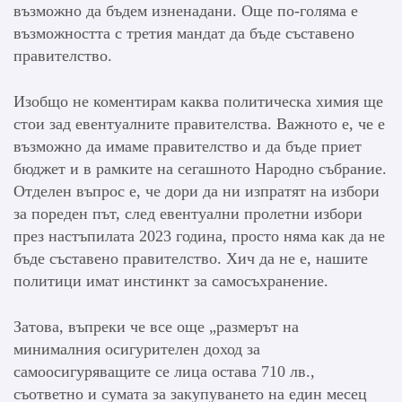
възможно да бъдем изненадани. Още по-голяма е
възможността с третия мандат да бъде съставено
правителство.
Изобщо не коментирам каква политическа химия ще
стои зад евентуалните правителства. Важното е, че е
възможно да имаме правителство и да бъде приет
бюджет и в рамките на сегашното Народно събрание.
Отделен въпрос е, че дори да ни изпратят на избори
за пореден път, след евентуални пролетни избори
през настъпилата 2023 година, просто няма как да не
бъде съставено правителство. Хич да не е, нашите
политици имат инстинкт за самосъхранение.
Затова, въпреки че все още „размерът на
минималния осигурителен доход за
самоосигуряващите се лица остава 710 лв.,
съответно и сумата за закупуването на един месец