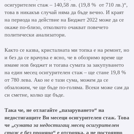
осигурителен стаж – 140,58 лв. (19,8 % от 710 лв.)“,
това в никакъв случай няма да бъде вечно. И краят
на периода на действие на Бюджет 2022 може да се
окаже по-близо, отколкото очакват повечето
политически анализатори.
Както се казва, кристалната ми топка е на ремонт, но
и без да се врачува е ясно, че в обозримо време ще
имаме нов бюджет и тогава сумата за закупуването
на един месец осигурителен стаж – ще стане 19,8 %
от 780 лева. Ако не е тази сума, можем да се
обзаложим, че ще бъде по-голяма. Всеки може сам да
си сметне, колко ще бъде.
Така че, не отлагайте „пазаруването“ на
недостигащите Ви месеци осигурителен стаж. Това
че „
сумата за недостигащ месец осигурителен
стаж е без промяна
“ е отсрочка, а не постоянно