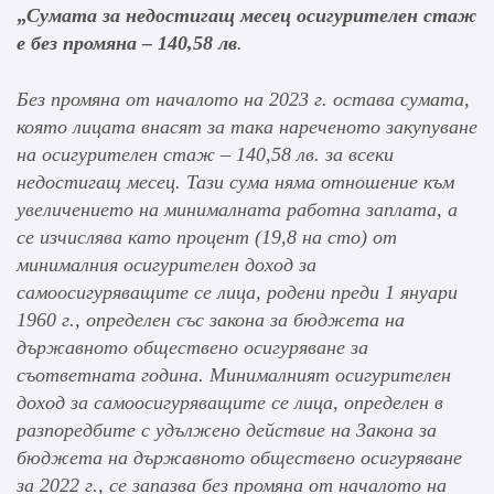
„
Сумата за недостигащ месец осигурителен стаж
е без промяна – 140,58 лв
.
Без промяна от началото на 2023 г. остава сумата,
която лицата внасят за така нареченото закупуване
на осигурителен стаж – 140,58 лв. за всеки
недостигащ месец. Тази сума няма отношение към
увеличението на минималната работна заплата, а
се изчислява като процент (19,8 на сто) от
минималния осигурителен доход за
самоосигуряващите се лица, родени преди 1 януари
1960 г., определен със закона за бюджета на
държавното обществено осигуряване за
съответната година. Минималният осигурителен
доход за самоосигуряващите се лица, определен в
разпоредбите с удължено действие на Закона за
бюджета на държавното обществено осигуряване
за 2022 г., се запазва без промяна от началото на