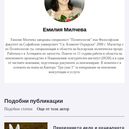
Емилия Милчева
Емилия Милчева завършва специалност "Политология" във Философския
факултет на Софийския университет "Св. Климент Охридски" 2000 г. Магистър е
по Политология със специализация в областта на българския политически процес.
Работила е в Агенцията по заетостта. Повече от 11 години работи в областта на
пенсионното производство в Националния осигурителен институт (НОИ) и в една
от частните компании, подготвящи документи за пенсиониране. В момента е в
основата на екипа на Кантора "Три уши 3" за извършване на пенсионни
консултации и услуги.
Подобни публикации
Подобни статии
Още от този автор
Пенсионното дело и социалното