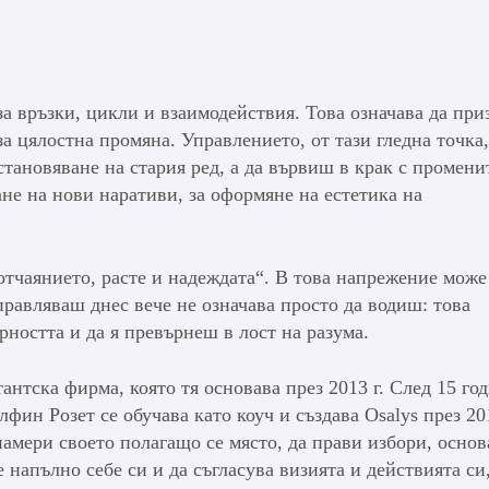
за връзки, цикли и взаимодействия. Това означава да при
за цялостна промяна. Управлението, от тази гледна точка,
тановяване на стария ред, а да вървиш в крак с промени
не на нови наративи, за оформяне на естетика на
отчаянието, расте и надеждата“. В това напрежение може 
равляваш днес вече не означава просто да водиш: това
рността и да я превърнеш в лост на разума.
антска фирма, която тя основава през 2013 г. След 15 го
фин Розет се обучава като коуч и създава Osalys през 201
намери своето полагащо се място, да прави избори, основ
де напълно себе си и да съгласува визията и действията си