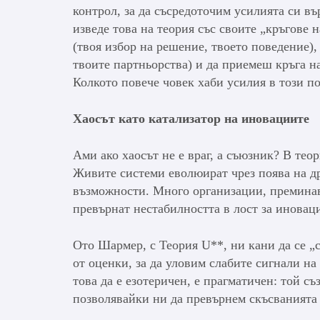
контрол, за да съсредоточим усилията си въ
изведе това на теория със своите „кръгове 
(твоя избор на решение, твоето поведение)
твоите партньорства) и да приемеш кръга н
Колкото повече човек хаби усилия в този по
Хаосът като катализатор на иновациите
Ами ако хаосът не е враг, а съюзник? В теор
Живите системи еволюират чрез поява на д
възможности. Много организации, преминав
превърнат нестабилността в лост за иновац
Ото Шармер, с Теория U**, ни кани да се „
от оценки, за да уловим слабите сигнали на 
това да е езотеричен, е прагматичен: той с
позволявайки ни да превърнем скъсванията