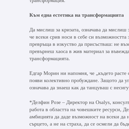
трансформация.
Към една естетика на трансформацията
Да мислиш за кризата, означава да мислиш 
че всеки срив носи в себе си възможността 
превръща в изкуство да присъстваш: не възс
превърнеш хаоса в жив материал за въвежда
трансформацията.
Едгар Морин ни напомня, че „където расте 
появи колективно пробуждане. Защото да уп
означава да знаеш как да танцуваш с несигу
*Делфин Розе – Директор на Osalys, консулт
работа в областта на човешките ресурси, Дел
амбицията да даде възможност на всеки да 
сърцето, а не на страха, да се осмели да бъ