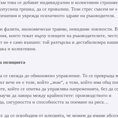
ъм това се добавят индивидуални и колективни страхове
 допуснеш грешка, да се провалиш. Този стрес съвсем не е
 решения и уврежда психичното здраве на ръководителя.
ни фалити, икономически травми, невидими лоялности. 
ия, които тежат върху плещите на ръководителите, често
сът не е само външен: той разтърсва и дестабилизира наши
ака и колективни.
а
позицията
да се свежда до обикновено управление. То се превръща в
т вече не е този, който „знае“, а този, който има общ по
те, който се опитва да управлява напреженията, без да с
 научи да лавира между крайностите: производството и
рда, сигурността и способността за поемане на риск…
з: да се освободим от илюзията, че можем да имаме абсо