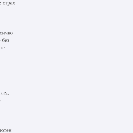
: страх
Всичко
 без
те
глед
е
лютен