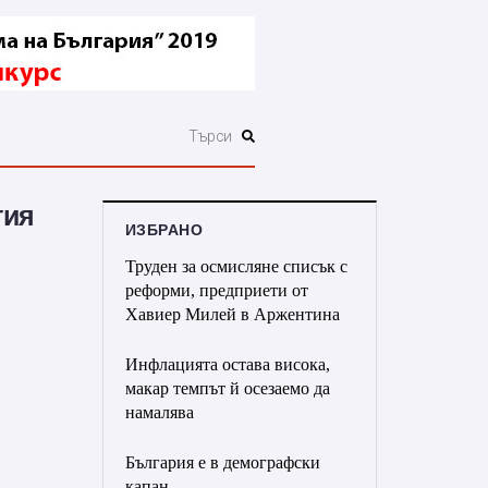
гия
ИЗБРАНО
Труден за осмисляне списък с
реформи, предприети от
Хавиер Милей в Аржентина
Инфлацията остава висока,
макар темпът й осезаемо да
намалява
България е в демографски
капан