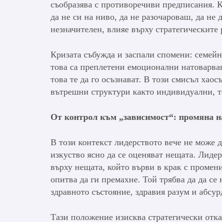
съобразява с противоречиви предписания. К
да не си на ниво, да не разочароваш, да не
незначителен, влияе върху стратегическите
Кризата събужда и заспали спомени: семей
това са преплетени емоционални натоварван
това те да го осъзнават. В този смисъл хао
вътрешни структури както индивидуални, т
От контрол към „зависимост“: промяна н
В този контекст лидерството вече не може 
изкуство ясно да се оценяват нещата. Лидеръ
върху нещата, който върви в крак с промени
опитва да ги премахне. Той трябва да да се
здравното състояние, здравия разум и абсу
Тази положение изисква стратегически отка