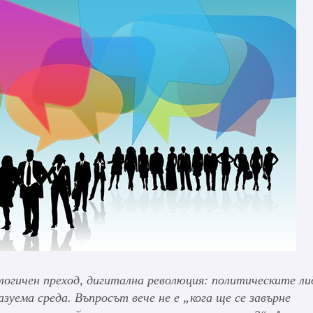
логичен преход, дигитална революция: политическите ли
азуема среда.
Въпросът вече не е „кога ще се завърне