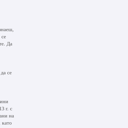
знаеш,
 се
те. Да
да се
дини
3 г. с
ани на
, като