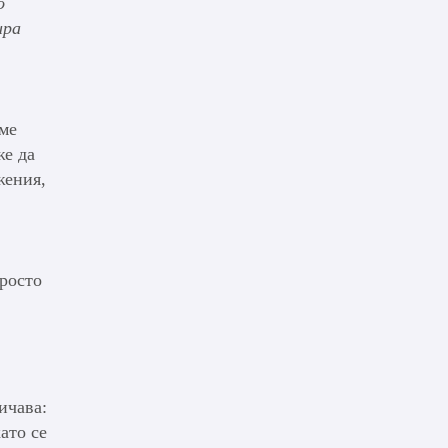
о
ира
аме
же да
жения,
просто
ичава:
ато се