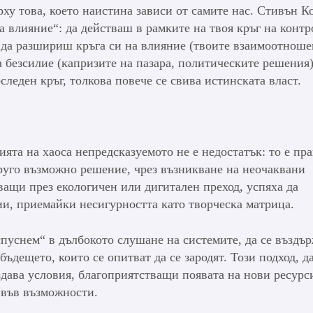
рху това, което наистина зависи от самите нас. Стивън К
на влияние“: да действаш в рамките на твоя кръг на контр
, да разшириш кръга си на влияние (твоите взаимоотноше
а безсилие (капризите на пазара, политическите решения)
следен кръг, толкова повече се свива истинската власт.
ията на хаоса непредсказуемото не е недостатък: то е пр
руго възможно решение, чрез възникване на неочаквани
ащи през екологичен или дигитален преход, успяха да
ии, приемайки несигурността като творческа матрица.
спуснем“ в дълбокото слушане на системите, да се въздъ
бъдещето, които се опитват да се зародят. Този подход, д
ъздава условия, благоприятстващи появата на нови ресурс
 във възможности.