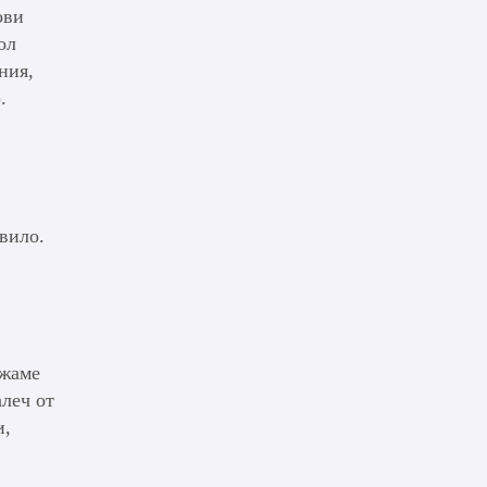
ови
ол
ния,
.
авило.
ржаме
алеч от
и,