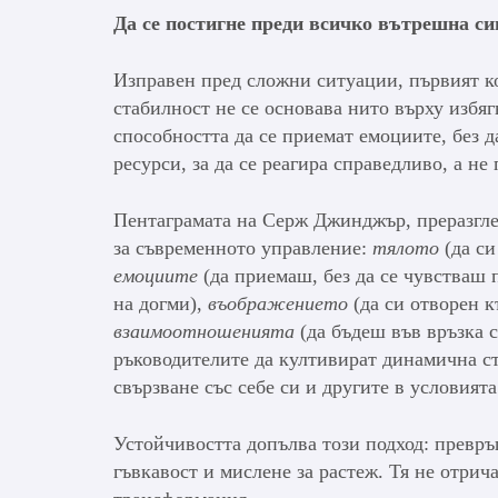
Да се постигне преди всичко вътрешна си
Изправен пред сложни ситуации, първият к
стабилност не се основава нито върху избяг
способността да се приемат емоциите, без д
ресурси, за да се реагира справедливо, а не
Пентаграмата на Серж Джинджър, преразглед
за съвременното управление:
тялото
(да си
емоциите
(да приемаш, без да се чувстваш 
на догми),
въображението
(да си отворен к
взаимоотношенията
(да бъдеш във връзка с
ръководителите да култивират динамична ст
свързване със себе си и другите в условията
Устойчивостта допълва този подход: превр
гъвкавост и мислене за растеж. Тя не отрича