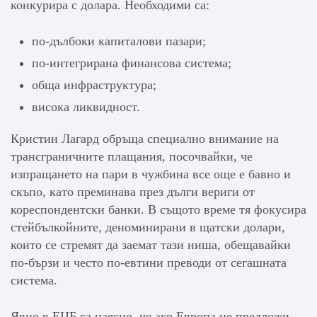
конкурира с долара. Необходими са:
по-дълбоки капиталови пазари;
по-интегрирана финансова система;
обща инфраструктура;
висока ликвидност.
Кристин Лагард обръща специално внимание на
трансграничните плащания, посочвайки, че
изпращането на пари в чужбина все още е бавно и
скъпо, като преминава през дълги вериги от
кореспондентски банки. В същото време тя фокусира
стейбълкойните, деноминирани в щатски долари,
които се стремят да заемат тази ниша, обещавайки
по-бързи и често по-евтини преводи от сегашната
система.
Явно в ЕЦБ са наясно, че ако Европа не предложи