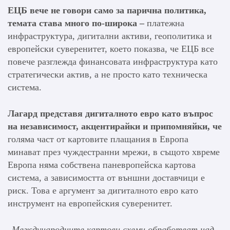
ЕЦБ вече не говори само за парична политика
,
темата става много по-широка –
платежна
инфраструктура, дигитални активи, геополитика и
европейски суверенитет, което показва, че ЕЦБ все
повече разглежда финансовата инфраструктура като
стратегически актив, а не просто като техническа
система.
Лагард представя дигиталното евро
като въпрос
на независимост
, акцентирайки и припомняйки, че
голяма част от картовите плащания в Европа
минават през чуждестранни мрежи, в същото хвреме
Европа няма собствена паневропейска картова
система, а зависимостта от външни доставчици е
риск. Това е аргумент за дигиталното евро като
инструмент на европейския суверенитет.
„
Международните картови схеми обработват над