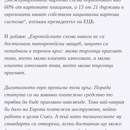
60% от картовите плащания, а 13 от 21 държави в
еврозоната нямат собствена национална картова
система
“, изтъква президентът на ЕЦБ.
И добавя: „
Европейските схеми никога не са
достигнали паневропейски мащаб, защото са
попаднали в порочен кръг: малко търговци приемат
това, което малко клиенти използват, а малко
клиенти използват това, което малко търговци
приемат.
Дигиталното евро прекъсва този кръг. Поради
статута си на законно платежно средство то
трябва да бъде приемано навсякъде. Това най-накрая
би дало на Европа платежен инструмент, който
работи в целия Съюз. А тъй като техническите му
стандарти са отворени, всеки доставчик ще може