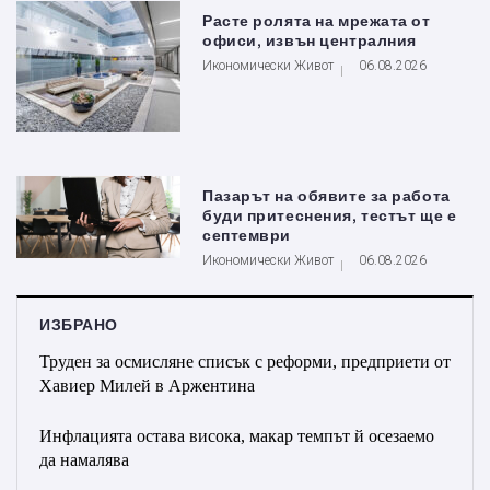
Расте ролята на мрежата от
офиси, извън централния
Икономически Живот
06.08.2026
Пазарът на обявите за работа
буди притеснения, тестът ще е
септември
Икономически Живот
06.08.2026
ИЗБРАНО
Труден за осмисляне списък с реформи, предприети от
Хавиер Милей в Аржентина
Инфлацията остава висока, макар темпът й осезаемо
да намалява