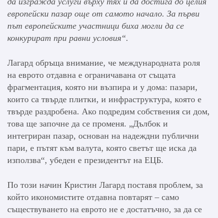
да изгражда услуги върху тях и да достига до целия
европейски пазар още от самото начало. За първи
път европейските участници биха могли да се
конкурират при равни условия
“
.
Лагард обръща внимание, че международната роля
на еврото отдавна е ограничавана от същата
фрагментация, която ни възпира и у дома: пазари,
които са твърде плитки, и инфраструктура, която е
твърде раздробена. Ако подредим собствения си дом,
това ще започне да се променя. „Дълбок и
интегриран пазар, основан на надеждни публични
пари, е пътят към валута, която светът ще иска да
използва“, убеден е президентът на ЕЦБ.
По този начин Кристин Лагард поставя проблем, за
който икономистите отдавна повтарят – само
съществуването на еврото не е достатъчно, за да се