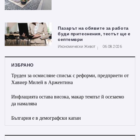
Пазарът на обявите за работа
буди притеснения, тестът ще е
септември
Икономически Живот
06.08.2026
ИЗБРАНО
Труден за осмисляне списък с реформи, предприети от
Хавиер Милей в Аржентина
Инфлацията остава висока, макар темпът й осезаемо
да намалява
България е в демографски капан