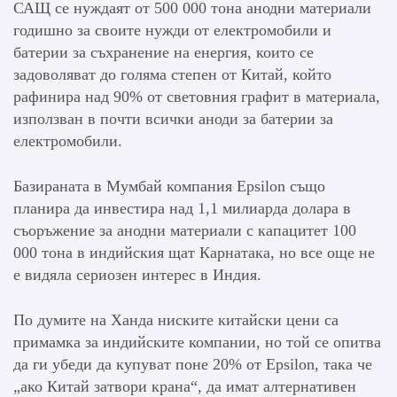
САЩ се нуждаят от 500 000 тона анодни материали
годишно за своите нужди от електромобили и
батерии за съхранение на енергия, които се
задоволяват до голяма степен от Китай, който
рафинира над 90% от световния графит в материала,
използван в почти всички аноди за батерии за
електромобили.
Базираната в Мумбай компания Epsilon също
планира да инвестира над 1,1 милиарда долара в
съоръжение за анодни материали с капацитет 100
000 тона в индийския щат Карнатака, но все още не
е видяла сериозен интерес в Индия.
По думите на Ханда ниските китайски цени са
примамка за индийските компании, но той се опитва
да ги убеди да купуват поне 20% от Epsilon, така че
„ако Китай затвори крана“, да имат алтернативен