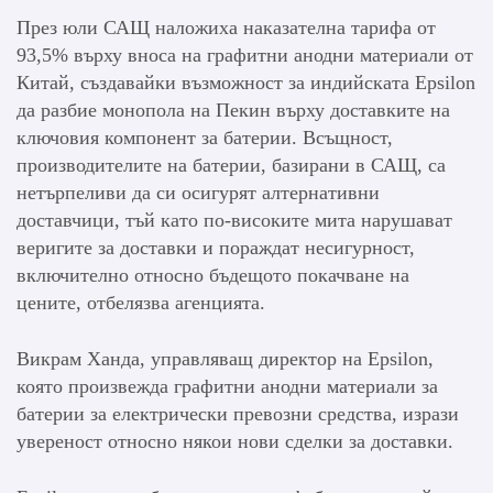
През юли САЩ наложиха наказателна тарифа от
93,5% върху вноса на графитни анодни материали от
Китай, създавайки възможност за индийската Epsilon
да разбие монопола на Пекин върху доставките на
ключовия компонент за батерии. Всъщност,
производителите на батерии, базирани в САЩ, са
нетърпеливи да си осигурят алтернативни
доставчици, тъй като по-високите мита нарушават
веригите за доставки и пораждат несигурност,
включително относно бъдещото покачване на
цените, отбелязва агенцията.
Викрам Ханда, управляващ директор на Epsilon,
която произвежда графитни анодни материали за
батерии за електрически превозни средства, изрази
увереност относно някои нови сделки за доставки.