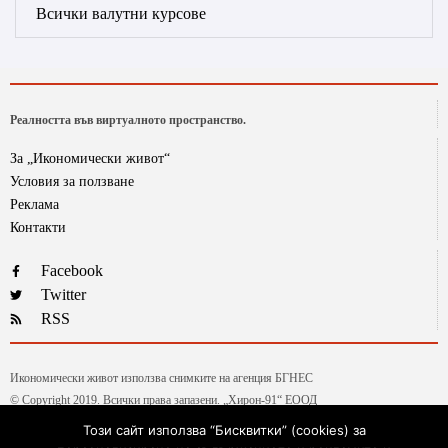
Всички валутни курсове
Реалността във виртуалното пространство.
За „Икономически живот“
Условия за ползване
Реклама
Контакти
Facebook
Twitter
RSS
Икономически живот използва снимките на агенция БГНЕС
© Copyright 2019. Всички права запазени. „Хирон-91“ ЕООД
Този сайт използва “Бисквитки” (cookies) за