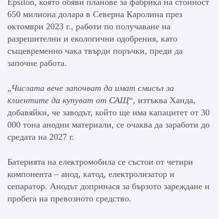
Epsilon, която обяви планове за фабрика на стойност
650 милиона долара в Северна Каролина през
октомври 2023 г., работи по получаване на
разрешителни и екологични одобрения, като
същевременно чака твърди поръчки, преди да
започне работа.
„
Числата вече започват да имат смисъл за
клиентите да купуват от САЩ
“, изтъква Ханда,
добавяйки, че заводът, който ще има капацитет от 30
000 тона анодни материали, се очаква да заработи до
средата на 2027 г.
Батерията на електромобила се състои от четири
компонента – анод, катод, електролизатор и
сепаратор. Анодът допринася за бързото зареждане и
пробега на превозното средство.