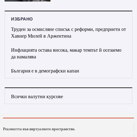
ИЗБРАНО
Труден за осмисляне списък с реформи, предприети от
Хавиер Милей в Аржентина
Инфлацията остава висока, макар темпът й осезаемо
да намалява
България е в демографски капан
Всички валутни курсове
Реалността във виртуалното пространство.