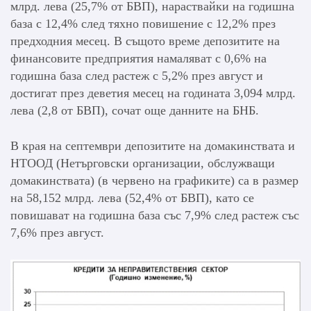
млрд. лева (25,7% от БВП), нараствайки на годишна
база с 12,4% след тяхно повишение с 12,2% през
предходния месец. В същото време депозитите на
финансовите предприятия намаляват с 0,6% на
годишна база след растеж с 5,2% през август и
достигат през деветия месец на годината 3,094 млрд.
лева (2,8 от БВП), сочат още данните на БНБ.
В края на септември депозитите на домакинствата и
НТООД (Нетърговски организации, обслужващи
домакинствата) (в червено на графиките) са в размер
на 58,152 млрд. лева (52,4% от БВП), като се
повишават на годишна база със 7,9% след растеж със
7,6% през август.