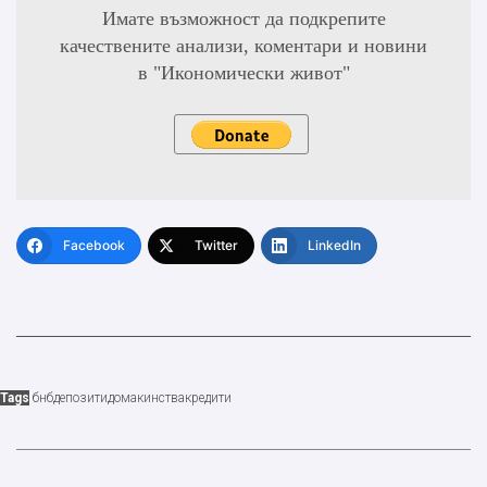
Имате възможност да подкрепите
качествените анализи, коментари и новини
в "Икономически живот"
Facebook
Twitter
LinkedIn
Tags
бнб
депозити
домакинства
кредити