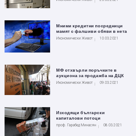
Мними кредитни посредници
мамят с фалшиви обяви в нета
Икономически Живот
10.03.2021
МФ отхвърли поръчките в
аукциона за продажба на ДЦК
Икономически Живот
09.03.2021
Изходящи български
капиталови потоци
проф. Гарабед Минасян
08.03.2021