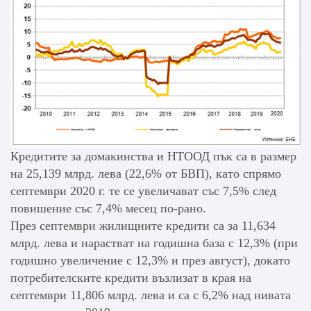
Кредитите за домакинства и НТООД пък са в размер
на 25,139 млрд. лева (22,6% от БВП), като спрямо
септември 2020 г. те се увеличават със 7,5% след
повишение със 7,4% месец по-рано.
През септември жилищните кредити са за 11,634
млрд. лева и нарастват на годишна база с 12,3% (при
годишно увеличение с 12,3% и през август), докато
потребителските кредити възлизат в края на
септември 11,806 млрд. лева и са с 6,2% над нивата