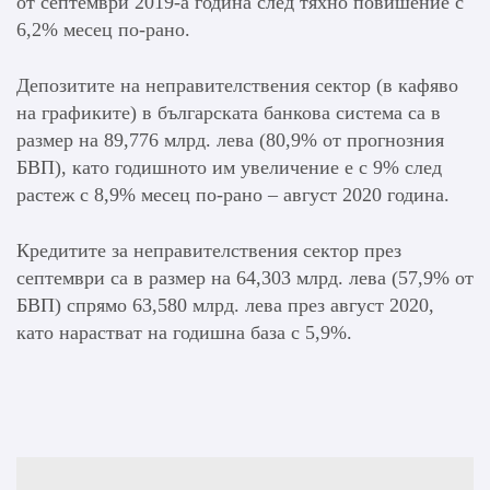
от септември 2019-а година след тяхно повишение с
6,2% месец по-рано.
Депозитите на неправителствения сектор (в кафяво
на графиките) в българската банкова система са в
размер на 89,776 млрд. лева (80,9% от прогнозния
БВП), като годишното им увеличение е с 9% след
растеж с 8,9% месец по-рано – август 2020 година.
Кредитите за неправителствения сектор през
септември са в размер на 64,303 млрд. лева (57,9% от
БВП) спрямо 63,580 млрд. лева през август 2020,
като нарастват на годишна база с 5,9%.