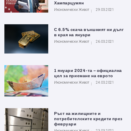
Хампарцумян
Икономически Живот
29.03.2021
С 6.5% скача външният ни дълг
в края на януари
Икономически Живот
26.03.2021
1 януари 2024-та – официална
цел за приемане на еврото
Икономически Живот
24.03.2021
Ръст на жилищните и
потребителските кредити през
февруари
Икономически Живот
23.03.2021