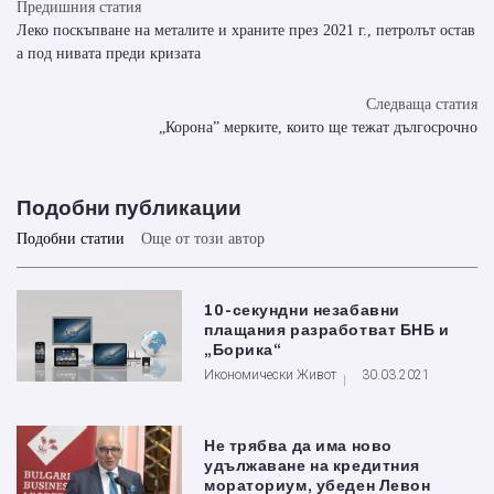
Предишния статия
Леко поскъпване на металите и храните през 2021 г., петролът остав
а под нивата преди кризата
Следваща статия
„Корона” мерките, които ще тежат дългосрочно
Подобни публикации
Подобни статии
Още от този автор
10-секундни незабавни
плащания разработват БНБ и
„Борика“
Икономически Живот
30.03.2021
Не трябва да има ново
удължаване на кредитния
мораториум, убеден Левон