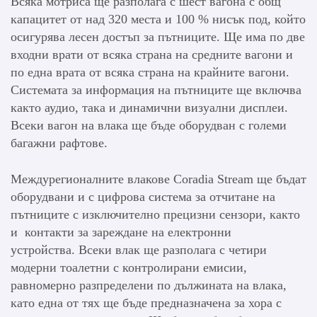
Всяка мотриса ще разполага с шест вагона с общ
капацитет от над 320 места и 100 % нисък под, който
осигурява лесен достъп за пътниците. Ще има по две
входни врати от всяка страна на средните вагони и
по една врата от всяка страна на крайните вагони.
Системата за информация на пътниците ще включва
както аудио, така и динамични визуални дисплеи.
Всеки вагон на влака ще бъде оборудван с големи
багажни рафтове.
Междурегионалните влакове Coradia Stream ще бъдат
оборудвани и с цифрова система за отчитане на
пътниците с изключително прецизни сензори, както
и контакти за зареждане на електронни
устройства. Всеки влак ще разполага с четири
модерни тоалетни с контролирани емисии,
равномерно разпределени по дължината на влака,
като една от тях ще бъде предназначена за хора с