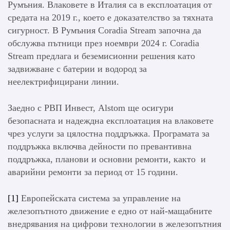
Румъния. Влаковете в Италия са в експлоатация от
средата на 2019 г., което е доказателство за тяхната
сигурност. В Румъния Coradia Stream започна да
обслужва пътници през ноември 2024 г. Coradia
Stream предлага и беземисионни решения като
задвижване с батерии и водород за
неелектрифицирани линии.
Заедно с РВП Инвест, Alstom ще осигури
безопасната и надеждна експлоатация на влаковете
чрез услуги за цялостна поддръжка. Програмата за
поддръжка включва дейности по превантивна
поддръжка, планови и основни ремонти, както и
аварийни ремонти за период от 15 години.
[1]
Европейската система за управление на
железопътното движение е едно от най-мащабните
внедрявания на цифрови технологии в железопътния