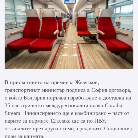
В присъствието на премиера Желязков,
транспортният министър подписа в София договора,
с който България поръчва изработване и доставка на
35 електрически междурегионални влака Coradia
Stream. Финансирането ще е комбинирано – част от
парите за пърмите 12 влака ще са по ПВУ,
останалите през други схеми, сред които Социалният
план за климата.