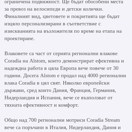
ограничена подвижност. Ще бъдат обособени места
за превоз на велосипеди и детски колички.
Финалният вид, цветовете и покритията ще бъдат
изцяло персонализирани в съответствие с
изискванията на възложителя по време на етапа на
проектиране.
Влаковете са част от серията регионални влакове
Coradia на Alstom, които демонстрират ефективна и
надеждна работа в цяла Европа вече повече от 30
години. Досега Alstom е продал над 4000 регионални
влака Coradia в цял свят. Няколко европейски
държави, сред които Дания, Франция, Германия,
Нидерландия и Испания, вече се възползват от
тяхната ефективност и комфорт.
Общо над 700 регионални мотриси Coradia Stream
вече са поръчани в Италия, Нидерландия, Дания и