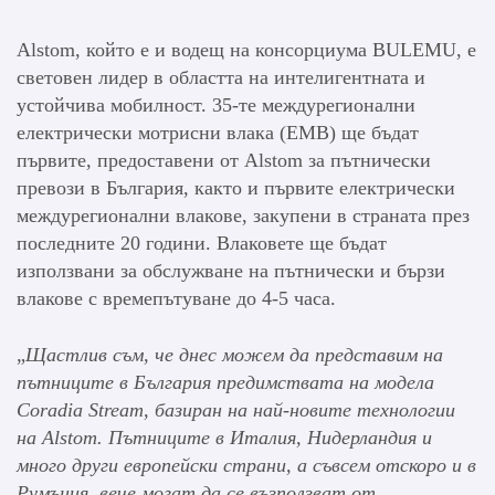
Alstom, който е и водещ на консорциума BULEMU, е
световен лидер в областта на интелигентната и
устойчива мобилност. 35-те междурегионални
електрически мотрисни влака (ЕМВ) ще бъдат
първите, предоставени от Alstom за пътнически
превози в България, както и първите електрически
междурегионални влакове, закупени в страната през
последните 20 години. Влаковете ще бъдат
използвани за обслужване на пътнически и бързи
влакове с времепътуване до 4-5 часа.
„
Щастлив съм, че днес можем да представим на
пътниците в България предимствата на модела
Coradia Stream, базиран на най-новите технологии
на Alstom. Пътниците в Италия, Нидерландия и
много други европейски страни, а съвсем отскоро и в
Румъния, вече могат да се възползват от