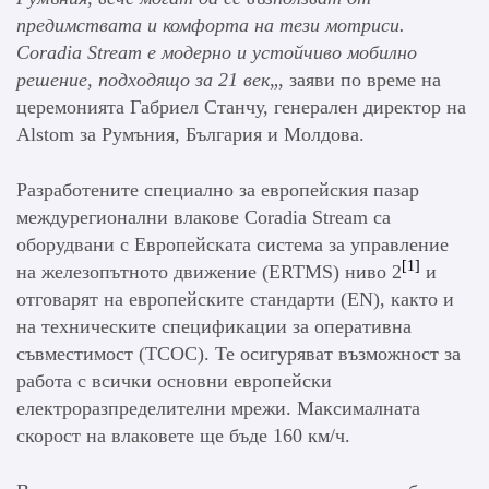
предимствата и комфорта на тези мотриси.
Coradia Stream е модерно и устойчиво мобилно
решение, подходящо за 21 век
„, заяви по време на
церемонията Габриел Станчу, генерален директор на
Alstom за Румъния, България и Молдова.
Разработените специално за европейския пазар
междурегионални влакове Coradia Stream са
оборудвани с Европейската система за управление
[1]
на железопътното движение (ERTMS) ниво 2
и
отговарят на европейските стандарти (EN), както и
на техническите спецификации за оперативна
съвместимост (ТСОС). Те осигуряват възможност за
работа с всички основни европейски
електроразпределителни мрежи. Максималната
скорост на влаковете ще бъде 160 км/ч.