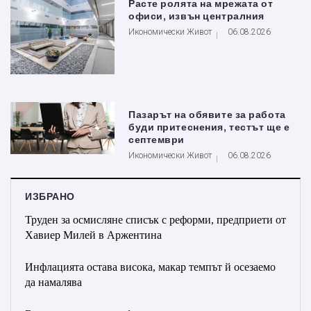
Расте ролята на мрежата от
офиси, извън централния
Икономически Живот
06.08.2026
Пазарът на обявите за работа
буди притеснения, тестът ще е
септември
Икономически Живот
06.08.2026
ИЗБРАНО
Труден за осмисляне списък с реформи, предприети от
Хавиер Милей в Аржентина
Инфлацията остава висока, макар темпът й осезаемо
да намалява