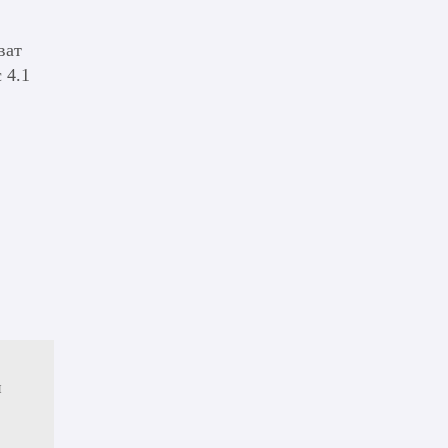
ват
 4.1
и