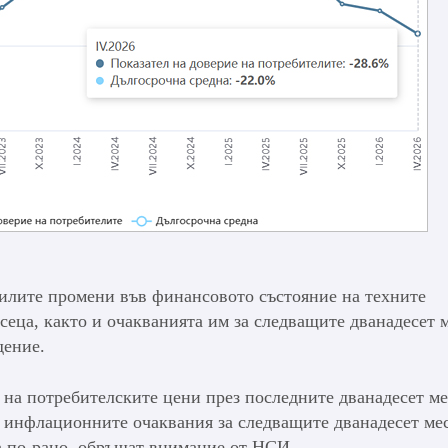
илите промени във финансовото състояние на техните
сеца, както и очакванията им за следващите дванадесет 
дение.
о на потребителските цени през последните дванадесет м
 инфлационните очаквания за следващите дванадесет мес
а по-рано, обръщат внимание от НСИ.