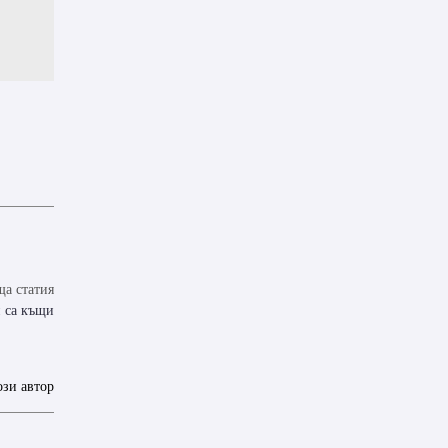
а статия
 са къщи
ози автор