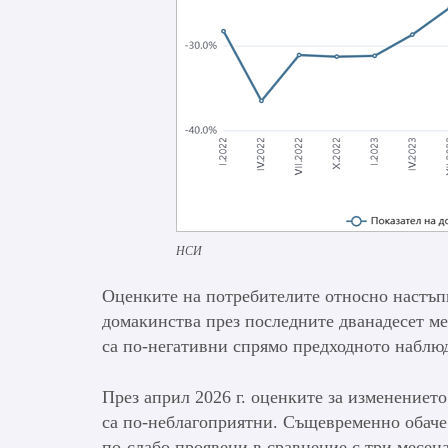
НСИ
Оценките на потребителите относно настъп
домакинства през последните дванадесет ме
са по-негативни спрямо предходното наблю
През април 2026 г. оценките за изменениет
са по-неблагоприятни. Същевременно обаче
по-слабо проявени в сравнение с три месец