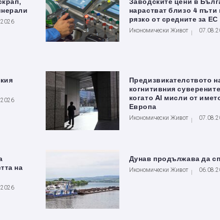
скрап,
Заводските цени в Бълг
инерали
нарастват близо 4 пъти 
рязко от средните за ЕС
.2026
Икономически Живот
07.08.
ския
Предизвикателството н
когнитивния суверените
когато AI мисли от имет
.2026
Европа
Икономически Живот
07.08.
а
Дунав продължава да с
тта на
Икономически Живот
06.08.
.2026