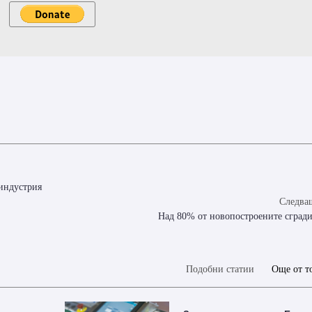
 индустрия
Следващ
Над 80% от новопостроените сгради
Подобни статии
Още от т