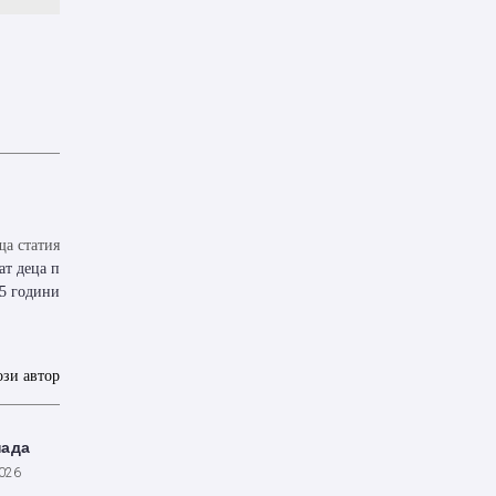
а статия
ат деца п
15 години
ози автор
пада
2026