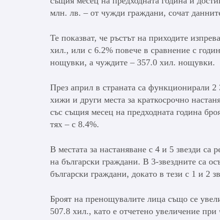
същия месец на предходната година и достига
млн. лв. – от чужди граждани, сочат данни
Те показват, че ръстът на приходите изпрев
хил., или с 6.2% повече в сравнение с годи
нощувки, а чуждите – 357.0 хил. нощувки.
През април в страната са функционирали 2 3
хижи и други места за краткосрочно настаняв
със същия месец на предходната година броят
тях – с 8.4%.
В местата за настаняване с 4 и 5 звезди с
на български граждани. В 3-звездните са о
български граждани, докато в тези с 1 и 2 з
Броят на пренощувалите лица също се увелич
507.8 хил., като е отчетено увеличение при