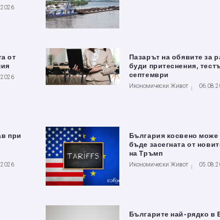
.2026
та от
Пазарът на обявите за 
ния
буди притеснения, тестъ
септември
.2026
Икономически Живот
06.08.
ав при
България косвено може
бъде засегната от новит
на Тръмп
.2026
Икономически Живот
05.08.
Българите най-рядко в 