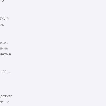
9.6
075.4
ил.
инги,
нение
лата в
.1% –
достига
е – с