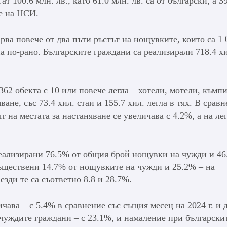
т 100.6 млн. лв., като 61.0 млн. лв. са от български, а 3
те на НСИ.
арва повече от два пъти ръстът на нощувките, които са 1 
на по-рано. Българските граждани са реализирали 718.4 х
62 обекта с 10 или повече легла – хотели, мотели, къмп
ане, със 73.4 хил. стаи и 155.7 хил. легла в тях. В срав
 на местата за настаняване се увеличава с 4.2%, а на лег
а реализирани 76.5% от общия брой нощувки на чужди и 46
съществени 14.7% от нощувките на чужди и 25.2% – на
везди те са съответно 8.8 и 28.7%.
ава – с 5.4% в сравнение със същия месец на 2024 г. и 
 чуждите граждани – с 23.1%, и намаление при българскит