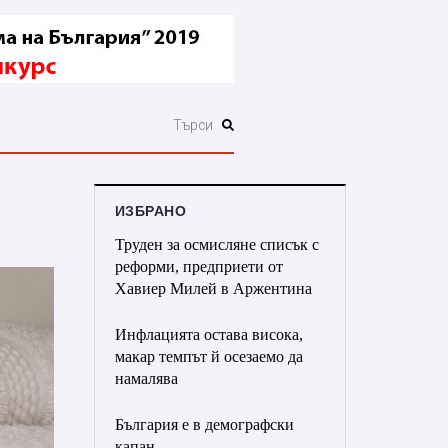
ИЗБРАНО
Труден за осмисляне списък с
реформи, предприети от
Хавиер Милей в Аржентина
Инфлацията остава висока,
макар темпът й осезаемо да
намалява
България е в демографски
капан