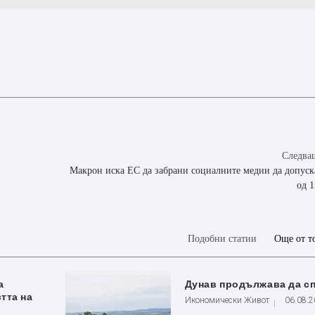
Следващ
Макрон иска ЕС да забрани социалните медии да допуск
од 
Подобни статии
Още от т
а
Дунав продължава да с
тта на
Икономически Живот
06.08.