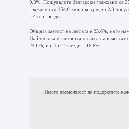
0.8%. Нощувалите български граждани са 35
граждани са 154.0 хил. със средно 2.3 нощу
с 4 и 5 звезди.
Общата заетост на леглата е 23.6%, като на
Най-висока е заетостта на леглата в местата 
24.0%, и с 1 и 2 звезди – 16.6%.
Имате възможност да подкрепите кач