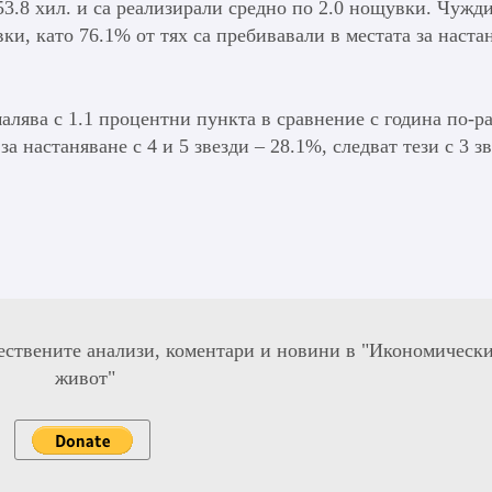
3.8 хил. и са реализирали средно по 2.0 нощувки. Чужд
вки, като 76.1% от тях са пребивавали в местата за наста
малява с 1.1 процентни пункта в сравнение с година по-р
за настаняване с 4 и 5 звезди – 28.1%, следват тези с 3 з
ествените анализи, коментари и новини в "Икономическ
живот"