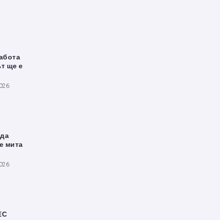
работа
т ще е
2026
 да
е мита
2026
ЕС