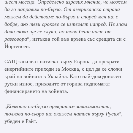
шест месеца. Определено изразих мнение, че можем
да го направим по-бързо. От американска страна
можем да действаме по-бързо и според мен ще е
добре, ако тези срокове се изтеглят напред. Не знам
дали това ще се случи, но това беше част от
разговора
“, изтъква той във връзка със срещата си с
Йоргенсен.
САЩ засилват натиска върху Европа да прекрати
енергийните приходи за Москва, с цел да се сложи
край на войната в Украйна. Като най-доходоносен
руски износ, приходите от горива подпомагат
финансирането на войната.
„
Колкото по-бързо прекратим зависимостта,
толкова по-скоро ще окажем натиск върху Русия
“,
убеден е Райт.