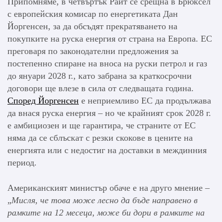
Припомняме, в четвъртък Райт се срещна в Брюксел
с европейския комисар по енергетиката Дан
Йоргенсен, за да обсъдят прекратяването на
покупките на руска енергия от страна на Европа. ЕС
преговаря по законодателни предложения за
постепенно спиране на вноса на руски петрол и газ
до януари 2028 г., като забрана за краткосрочни
договори ще влезе в сила от следващата година.
Според Йоргенсен
е неприемливо ЕС да продължава
да внася руска енергия – но че крайният срок 2028 г.
е амбициозен и ще гарантира, че страните от ЕС
няма да се сблъскат с резки скокове в цените на
енергията или с недостиг на доставки в междинния
период.
Американският министър обаче е на друго мнение –
„
Мисля, че това може лесно да бъде направено в
рамките на 12 месеца, може би дори в рамките на