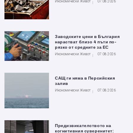
Икономически Живот
07.08.2026
Заводските цени в България
нарастват близо 4 пъти по-
рязко от средните за ЕС
Икономически Живот
07.08.2026
САЩ ги няма в Персийския
залив
Икономически Живот
07.08.2026
Предизвикателството на
когнитивния суверенитет: