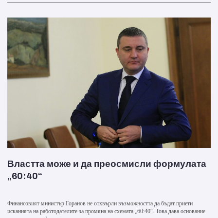
Властта може и да преосмисли формулата
„60:40“
Финансовият министър Горанов не отхвърли възможността да бъдат приети
исканията на работодателите за промяна на схемата „60:40“. Това дава основание