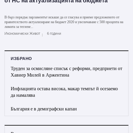
от НС на актуализацията на бюджета
В бърз порядък парламентът искаше да се гласува и приеме предложеното от
правителството актуализиране на бюджет 2020 и увеличаване с 500 процента на
лимита за теглене...
Икономически Живот
6 години
ИЗБРАНО
Труден за осмисляне списък с реформи, предприети от
Хавиер Милей в Аржентина
Инфлацията остава висока, макар темпът й осезаемо
да намалява
България е в демографски капан