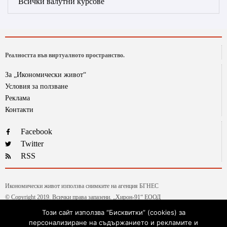
Всички валутни курсове
Реалността във виртуалното пространство.
За „Икономически живот“
Условия за ползване
Реклама
Контакти
Facebook
Twitter
RSS
Икономически живот използва снимките на агенция БГНЕС
© Copyright 2019. Всички права запазени. „Хирон-91“ ЕООД
Този сайт използва “Бисквитки” (cookies) за
персонализиране на съдържанието и рекламите и