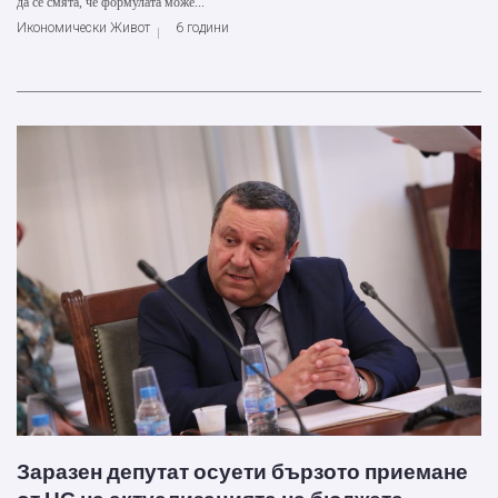
да се смята, че формулата може...
Икономически Живот
6 години
Заразен депутат осуети бързото приемане