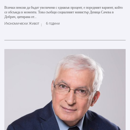
Всички пенсии да бъдат увеличени с еднакъв процент, е поредният вариент, който
се обсъжда в момента. Това съобщи социалният министър Деница Сачева в
Добрич, цитирана от...
Икономически Живот
6 години